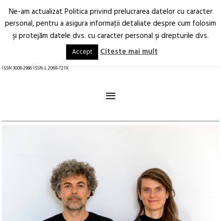
Ne-am actualizat Politica privind prelucrarea datelor cu caracter
Deschide
RO
EN
personal, pentru a asigura informaţii detaliate despre cum folosim
şi protejăm datele dvs. cu caracter personal şi drepturile dvs.
Arhitectură.
Oraș.
Societate.
Citeste mai mult
Accept
revistă online
ISSN 3008-2986 ISSN-L 2069-721X
≡