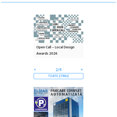
nd: POELANDA – parc
Open Call – Local Design
Anuala de artă urba
e și co-creație
Awards 2026
Artown NOW #5:
Gramatica libertății
<
2/4
>
TOATE ȘTIRILE