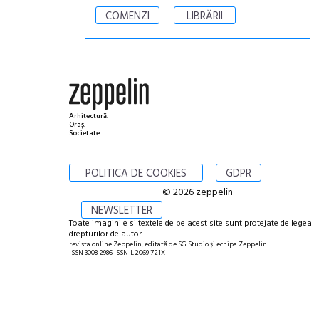
COMENZI
LIBRĂRII
Arhitectură.
Oraș.
Societate.
POLITICA DE COOKIES
GDPR
© 2026 zeppelin
NEWSLETTER
Toate imaginile si textele de pe acest site sunt protejate de legea
drepturilor de autor
revista online Zeppelin, editată de SG Studio și echipa Zeppelin
ISSN 3008-2986 ISSN-L 2069-721X