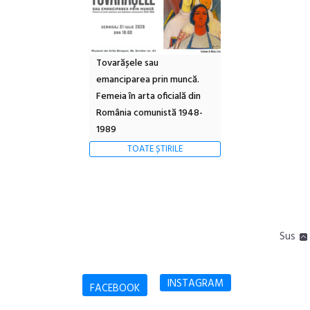
Tovarășele sau
emanciparea prin muncă.
Femeia în arta oficială din
România comunistă 1948-
1989
TOATE ȘTIRILE
Sus
INSTAGRAM
FACEBOOK