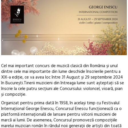
Cel mai important concurs de muzică clasică din România şi unul
dintre cele mai importante din lume deschide înscrierile pentru a
XIX-a ediţie, ce va avea loc între 31 August şi 29 septembrie 2024
în București.
Tinerii muzicieni din întreaga lume sunt aşteptaţi să se
înscrie la cele patru secțiuni ale Concursului: violoncel, vioară, pian
și compoziție.
Organizat pentru prima dată în 1958, în acelaşi timp cu Festivalul
Internaţional George Enescu, Concursul Enescu funcționează ca o
platformă internațională de lansare pentru viitorii muzicieni de
marcă ai lumii. De asemenea, Concursul promoveză compozițiile
marelui muzician român în rândul noii generații de artiști din toată