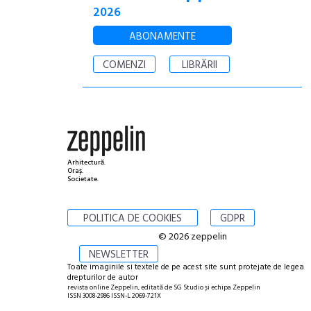
2026
ABONAMENTE
COMENZI
LIBRĂRII
Arhitectură.
Oraș.
Societate.
POLITICA DE COOKIES
GDPR
© 2026 zeppelin
NEWSLETTER
Toate imaginile si textele de pe acest site sunt protejate de legea
drepturilor de autor
revista online Zeppelin, editată de SG Studio și echipa Zeppelin
ISSN 3008-2986 ISSN-L 2069-721X