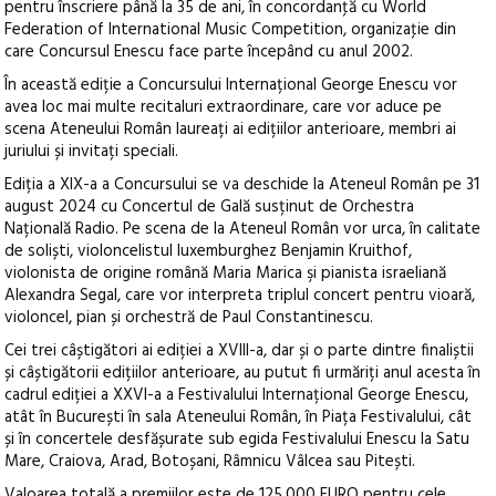
pentru înscriere până la 35 de ani, în concordanţă cu World
Federation of International Music Competition, organizaţie din
care Concursul Enescu face parte începând cu anul 2002.
În această ediție a Concursului Internațional George Enescu vor
avea loc mai multe recitaluri extraordinare, care vor aduce pe
scena Ateneului Român laureați ai edițiilor anterioare, membri ai
juriului și invitați speciali.
Ediția a XIX-a a Concursului se va deschide la Ateneul Român pe 31
august 2024 cu Concertul de Gală susținut de Orchestra
Națională Radio. Pe scena de la Ateneul Român vor urca, în calitate
de soliști, violoncelistul luxemburghez Benjamin Kruithof,
violonista de origine română Maria Marica şi pianista israeliană
Alexandra Segal, care vor interpreta triplul concert pentru vioară,
violoncel, pian și orchestră de Paul Constantinescu.
Cei trei câștigători ai ediției a XVIII-a, dar și o parte dintre finaliștii
și câștigătorii edițiilor anterioare, au putut fi urmăriți anul acesta în
cadrul ediției a XXVI-a a Festivalului Internațional George Enescu,
atât în București în sala Ateneului Român, în Piața Festivalului, cât
și în concertele desfășurate sub egida Festivalului Enescu la Satu
Mare, Craiova, Arad, Botoșani, Râmnicu Vâlcea sau Pitești.
Valoarea totală a premiilor este de 125.000 EURO pentru cele