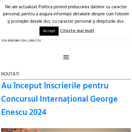
Ne-am actualizat Politica privind prelucrarea datelor cu caracter
Deschide
RO
EN
personal, pentru a asigura informaţii detaliate despre cum folosim
şi protejăm datele dvs. cu caracter personal şi drepturile dvs.
Arhitectură.
Oraș.
Societate.
Citeste mai mult
Accept
revistă online
ISSN 3008-2986 ISSN-L 2069-721X
≡
NOUTATI
Au început înscrierile pentru
Concursul Internațional George
Enescu 2024