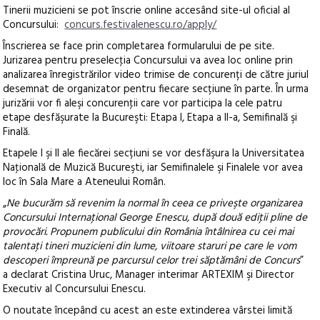
Tinerii muzicieni se pot înscrie online accesând site-ul oficial al
Concursului:
concurs.festivalenescu.ro/apply/
Înscrierea se face prin completarea formularului de pe site.
Jurizarea pentru preselecţia Concursului va avea loc online prin
analizarea înregistrărilor video trimise de concurenți de către juriul
desemnat de organizator pentru fiecare secțiune în parte. În urma
jurizării vor fi aleşi concurenţii care vor participa la cele patru
etape desfăşurate la Bucureşti: Etapa I, Etapa a II-a, Semifinală şi
Finală.
Etapele I şi II ale fiecărei secțiuni se vor desfăşura la Universitatea
Naţională de Muzică Bucureşti, iar Semifinalele şi Finalele vor avea
loc în Sala Mare a Ateneului Român.
„
Ne bucurăm să revenim la normal în ceea ce priveşte organizarea
Concursului Internaţional George Enescu, după două ediţii pline de
provocări. Propunem publicului din România întâlnirea cu cei mai
talentaţi tineri muzicieni din lume, viitoare staruri pe care le vom
descoperi împreună pe parcursul celor trei săptămâni de Concurs
”
a declarat Cristina Uruc, Manager interimar ARTEXIM şi Director
Executiv al Concursului Enescu.
O noutate începând cu acest an este extinderea vârstei limită