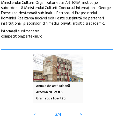
Ministerului Culturii. Organizator este ARTEXIM, instituție
subordonată Ministerului Culturii. Concursul Internațional George
Enescu se desfășoară sub Înaltul Patronaj al Președintelui
României. Realizarea fiecărei ediții este susținută de parteneri
instituționali și sponsori din mediul privat, artistic și academic.
Informații suplimentare:
competition@artexim.ro
l – Local Design
Anuala de artă urbană
Festivalul Cinemas
 2026
Artown NOW #5:
revine la Eforie Sud 
Gramatica libertății
ediție
<
2/4
>