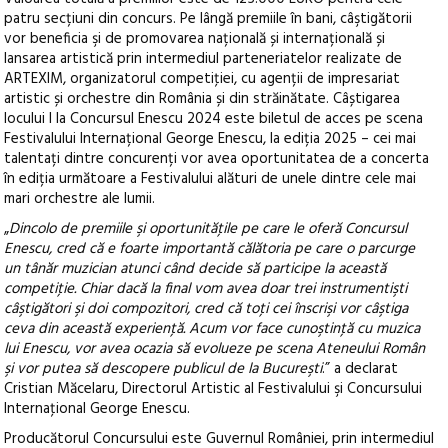
patru secțiuni din concurs. Pe lângă premiile în bani, câştigătorii
vor beneficia şi de promovarea națională și internațională și
lansarea artistică prin intermediul parteneriatelor realizate de
ARTEXIM, organizatorul competiţiei, cu agenții de impresariat
artistic și orchestre din România și din străinătate. Câștigarea
locului I la Concursul Enescu 2024 este biletul de acces pe scena
Festivalului Internațional George Enescu, la ediția 2025 – cei mai
talentați dintre concurenți vor avea oportunitatea de a concerta
în ediția următoare a Festivalului alături de unele dintre cele mai
mari orchestre ale lumii.
„
Dincolo de premiile şi oportunităţile pe care le oferă Concursul
Enescu, cred că e foarte importantă călătoria pe care o parcurge
un tânăr muzician atunci când decide să participe la această
competiţie. Chiar dacă la final vom avea doar trei instrumentişti
câştigători şi doi compozitori, cred că toţi cei înscrişi vor câştiga
ceva din această experienţă. Acum vor face cunoştinţă cu muzica
lui Enescu, vor avea ocazia să evolueze pe scena Ateneului Român
şi vor putea să descopere publicul de la Bucureşti
.” a declarat
Cristian Măcelaru, Directorul Artistic al Festivalului şi Concursului
Internaţional George Enescu.
Producătorul Concursului este Guvernul României, prin intermediul