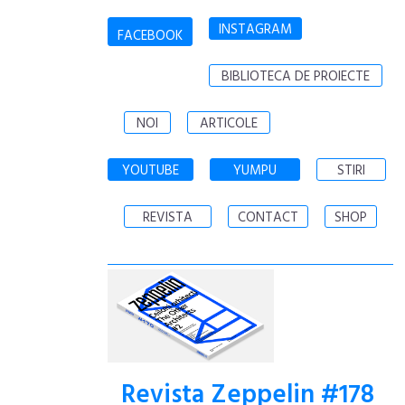
INSTAGRAM
FACEBOOK
BIBLIOTECA DE PROIECTE
NOI
ARTICOLE
YOUTUBE
YUMPU
STIRI
REVISTA
CONTACT
SHOP
Revista Zeppelin #178