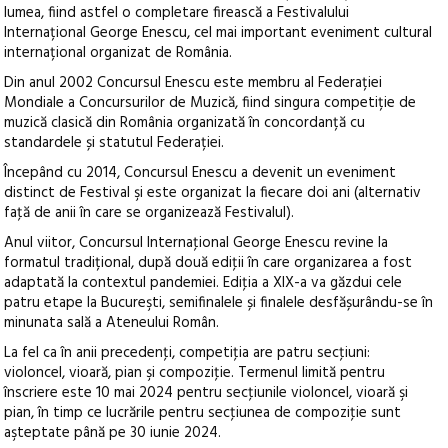
lumea, fiind astfel o completare firească a Festivalului
Internațional George Enescu, cel mai important eveniment cultural
internațional organizat de România.
Din anul 2002 Concursul Enescu este membru al Federației
Mondiale a Concursurilor de Muzică, fiind singura competiție de
muzică clasică din România organizată în concordanță cu
standardele și statutul Federației.
Începând cu 2014, Concursul Enescu a devenit un eveniment
distinct de Festival şi este organizat la fiecare doi ani (alternativ
faţă de anii în care se organizează Festivalul).
Anul viitor, Concursul Internaţional George Enescu revine la
formatul tradițional, după două ediţii în care organizarea a fost
adaptată la contextul pandemiei. Ediţia a XIX-a va găzdui cele
patru etape la Bucureşti, semifinalele și finalele desfășurându-se în
minunata sală a Ateneului Român.
La fel ca în anii precedenţi, competiţia are patru secţiuni:
violoncel, vioară, pian şi compoziţie. Termenul limită pentru
înscriere este 10 mai 2024 pentru secţiunile violoncel, vioară şi
pian, în timp ce lucrările pentru secţiunea de compoziţie sunt
aşteptate până pe 30 iunie 2024.