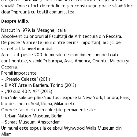
socială. Orice efort de redefinire și reconstrucție poate să aibă loc
doar împreună cu toată comunitatea.
Despre Millo.
Născut în 1979, la Mesagne, Italia.
Absolvent cu onoruri al Facultății de Arhitectură din Pescara.
De peste 15 ani este unul dintre cei mai importanți artiști de
street art la nivel mondial.
A realizat peste 200 de murale de mari dimensiuni pe toate
continentele, vizibile în Europa, Asia, America, Orientul Mijlociu și
Oceania.
Premii importante:
– „Premio Celeste” (2011)
– B.ART Arte in Barriera, Torino (2013)
– „40 sub 40 NIAF” (2015)
Lucrările sale pe pânză au fost expuse la New York, Londra, Paris,
Rio de Janeiro, Seul, Roma, Milano etc.
Operele fac parte din colecțiile permanente ale:
– Urban Nation Museum, Berlin
– Straat Museum, Amsterdam
Un mural este expus la celebrul Wynwood Walls Museum din
Miami.