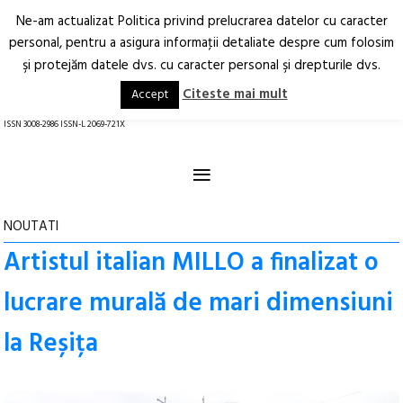
Ne-am actualizat Politica privind prelucrarea datelor cu caracter
Deschide
RO
EN
personal, pentru a asigura informaţii detaliate despre cum folosim
şi protejăm datele dvs. cu caracter personal şi drepturile dvs.
Arhitectură.
Oraș.
Societate.
Citeste mai mult
Accept
revistă online
ISSN 3008-2986 ISSN-L 2069-721X
≡
NOUTATI
Artistul italian MILLO a finalizat o
lucrare murală de mari dimensiuni
la Reșița