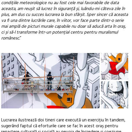
condițiile meteorologice nu au fost cele mai favorabile de data
aceasta, am reușit să lucrez în siguranță și, luându-mi câteva zile în
plus, am dus cu succes lucrarea la bun sfârșit. Sper sincer că aceasta
va fi una dintre lucrările care, în viitor, vor face parte dintr-o serie
mai amplă de picturi murale capabile nu doar să aducă arta în oraș,
ci și să-l transforme într-un potențial centru pentru muralismul
românesc.
”
+16
Lucrarea ilustrează doi tineri care execută un exercițiu în tandem,
sugerând faptul că eforturile care se fac în acest oraș pentru
renaștere culturală și socială au nevoia de încredere și coeziune