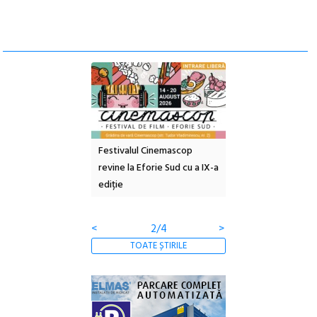
e artă urbană
Festivalul Cinemascop
Sleeping Beauties l
 NOW #5:
revine la Eforie Sud cu a IX-a
dulceață de amintiri
a libertății
ediție
borcan, o cameră ob
clătite cu apă miner
<
2/4
>
TOATE ȘTIRILE