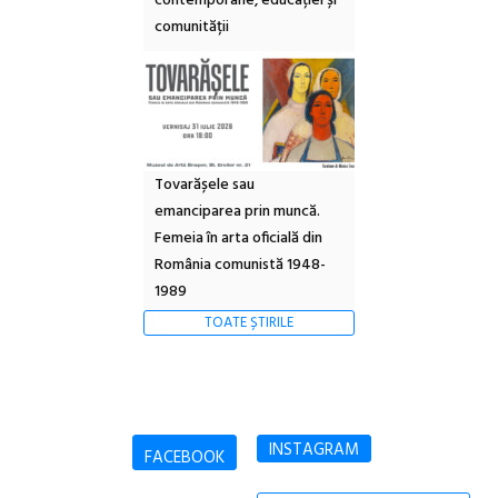
contemporane, educației și
comunității
Tovarășele sau
emanciparea prin muncă.
Femeia în arta oficială din
România comunistă 1948-
1989
TOATE ȘTIRILE
INSTAGRAM
FACEBOOK