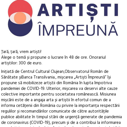
Țară, țară, vrem artiști!
Alege o temă și propune o lucrare în 48 de ore. Onorariul
artiștilor: 300 de euro.
Inițiată de Centrul Cultural Clujean,Observatorul Român de
Sănătate șiBanca Transilvania., mișcarea „Artiști Împreună” își
propune să mobilizeze artiștii din România în lupta împotriva
pandemiei de COVID-19. Ulterior, mișcarea va deservi alte cauze
colective importante pentru societatea românească. Misiunea
mișcării este de a angaja arta și artiștii în efortul comun de a
informa cetățenii din România cu privire la importanța respectării
regulilor și recomandărilor comunicate de către autoritățile
publice abilitate în timpul stării de urgență generate de pandemia
de coronavirus (COVID-19), precum și de a contribui la informarea