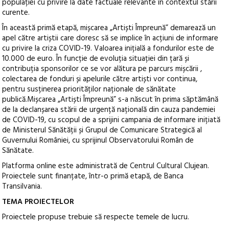
populației cu privire la date factuale relevante în contextul stării
curente.
În această primă etapă, mișcarea „Artiști Împreună” demarează un
apel către artiștii care doresc să se implice în acțiuni de informare
cu privire la criza COVID-19. Valoarea inițială a fondurilor este de
10.000 de euro. În funcție de evoluția situației din țară și
contribuția sponsorilor ce se vor alătura pe parcurs mișcării ,
colectarea de fonduri și apelurile către artiști vor continua,
pentru susținerea priorităților naționale de sănătate
publică.Mișcarea „Artiști Împreună” s-a născut în prima săptămână
de la declanșarea stării de urgență națională din cauza pandemiei
de COVID-19, cu scopul de a sprijini campania de informare inițiată
de Ministerul Sănătății și Grupul de Comunicare Strategică al
Guvernului României, cu sprijinul Observatorului Român de
Sănătate.
Platforma online este administrată de Centrul Cultural Clujean.
Proiectele sunt finanțate, într-o primă etapă, de Banca
Transilvania.
TEMA PROIECTELOR
Proiectele propuse trebuie să respecte temele de lucru.