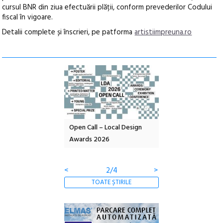
cursul BNR din ziua efectuării plății, conform prevederilor Codului
fiscal în vigoare.
Detalii complete și înscrieri, pe patforma
artistiimpreuna.ro
nd: POELANDA – parc
Open Call – Local Design
Anuala de artă urba
e și co-creație
Awards 2026
Artown NOW #5:
Gramatica libertății
<
2/4
>
TOATE ȘTIRILE