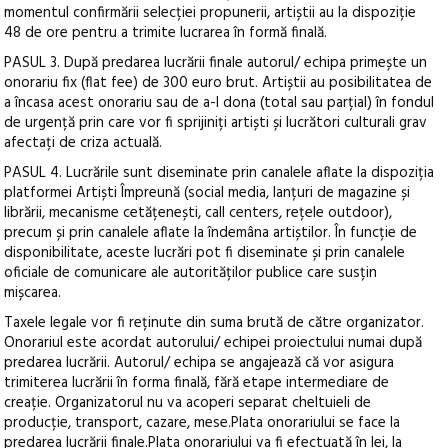
momentul confirmării selecției propunerii, artiștii au la dispoziție
48 de ore pentru a trimite lucrarea în formă finală.
PASUL 3. După predarea lucrării finale autorul/ echipa primește un
onorariu fix (flat fee) de 300 euro brut. Artiștii au posibilitatea de
a încasa acest onorariu sau de a-l dona (total sau parțial) în fondul
de urgență prin care vor fi sprijiniți artiști și lucrători culturali grav
afectați de criza actuală.
PASUL 4. Lucrările sunt diseminate prin canalele aflate la dispoziția
platformei Artiști Împreună (social media, lanțuri de magazine și
librării, mecanisme cetățenești, call centers, rețele outdoor),
precum și prin canalele aflate la îndemâna artiștilor. În funcție de
disponibilitate, aceste lucrări pot fi diseminate și prin canalele
oficiale de comunicare ale autorităților publice care susțin
mișcarea.
Taxele legale vor fi reținute din suma brută de către organizator.
Onorariul este acordat autorului/ echipei proiectului numai după
predarea lucrării. Autorul/ echipa se angajează că vor asigura
trimiterea lucrării în forma finală, fără etape intermediare de
creație. Organizatorul nu va acoperi separat cheltuieli de
producție, transport, cazare, mese.Plata onorariului se face la
predarea lucrării finale.Plata onorariului va fi efectuată în lei, la