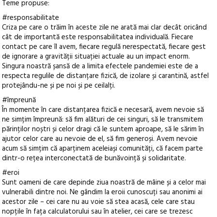
Teme propuse:
#responsabilitate
Criza pe care o trăim în aceste zile ne arată mai clar decât oricând
cât de importantă este responsabilitatea individuală. Fiecare
contact pe care îl avem, fiecare regulă nerespectată, fiecare gest
de ignorare a gravității situației actuale au un impact enorm.
Singura noastră șansă de a limita efectele pandemiei este de a
respecta regulile de distanțare fizică, de izolare și carantină, astfel
protejându-ne și pe noi și pe ceilalți.
#împreună
În momente în care distanțarea fizică e necesară, avem nevoie să
ne simțim împreună: să fim alături de cei singuri, să le transmitem
părinților noștri și celor dragi că le suntem aproape, să le sărim în
ajutor celor care au nevoie de el, să fim generoși. Avem nevoie
acum să simțim că aparținem aceleiași comunități, că facem parte
dintr-o rețea interconectată de bunăvoință și solidaritate.
#eroi
Sunt oameni de care depinde ziua noastră de mâine și a celor mai
vulnerabili dintre noi. Ne gândim la eroii cunoscuți sau anonimi ai
acestor zile – cei care nu au voie să stea acasă, cele care stau
nopțile în fața calculatorului sau în atelier, cei care se trezesc