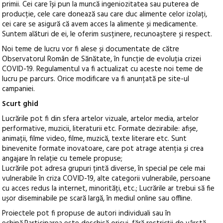
primii. Cei care își pun la muncă ingeniozitatea sau puterea de
producție, cele care donează sau care duc alimente celor izolați,
cei care se asigură că avem acces la alimente și medicamente.
Suntem alături de ei, le oferim susținere, recunoaștere și respect.
Noi teme de lucru vor fi alese și documentate de către
Observatorul Român de Sănătate, în funcție de evoluția crizei
COVID-19. Regulamentul va fi actualizat cu aceste noi teme de
lucru pe parcurs. Orice modificare va fi anunțată pe site-ul
campaniei.
Scurt ghid
Lucrările pot fi din sfera artelor vizuale, artelor media, artelor
performative, muzicii, literaturii etc. Formate dezirabile: afișe,
animații, filme video, filme, muzică, texte literare etc. Sunt
binevenite formate inovatoare, care pot atrage atenția și crea
angajare în relație cu temele propuse;
Lucrările pot adresa grupuri țintă diverse, în special pe cele mai
vulnerabile în criza COVID-19, alte categorii vulnerabile, persoane
cu acces redus la internet, minorități, etc.; Lucrările ar trebui să fie
ușor diseminabile pe scară largă, în mediul online sau offline.
Proiectele pot fi propuse de autori individuali sau în