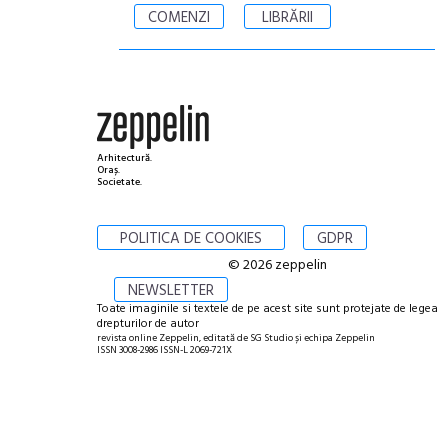
COMENZI
LIBRĂRII
Arhitectură.
Oraș.
Societate.
POLITICA DE COOKIES
GDPR
© 2026 zeppelin
NEWSLETTER
Toate imaginile si textele de pe acest site sunt protejate de legea
drepturilor de autor
revista online Zeppelin, editată de SG Studio și echipa Zeppelin
ISSN 3008-2986 ISSN-L 2069-721X