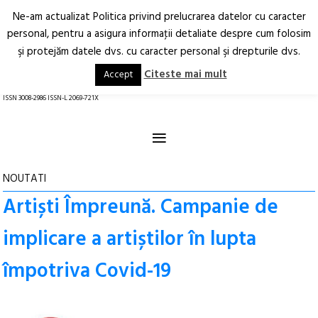
Ne-am actualizat Politica privind prelucrarea datelor cu caracter
Deschide
RO
EN
personal, pentru a asigura informaţii detaliate despre cum folosim
şi protejăm datele dvs. cu caracter personal şi drepturile dvs.
Arhitectură.
Oraș.
Societate.
Citeste mai mult
Accept
revistă online
ISSN 3008-2986 ISSN-L 2069-721X
≡
NOUTATI
Artiști Împreună. Campanie de
implicare a artiștilor în lupta
împotriva Covid-19