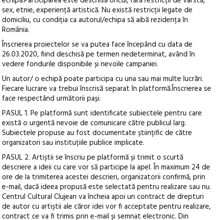
echipă.Participarea este deschisă oricui, fără restricții de vârstă,
sex, etnie, experiență artistică. Nu există restricții legate de
domiciliu, cu condiția ca autorul/echipa să aibă rezidența în
România.
Înscrierea proiectelor se va putea face începând cu data de
26.03.2020, fiind deschisă pe termen nedeterminat, având în
vedere fondurile disponibile și nevoile campaniei.
Un autor/ o echipă poate participa cu una sau mai multe lucrări.
Fiecare lucrare va trebui înscrisă separat în platformă.Înscrierea se
face respectând următorii pași:
PASUL 1. Pe platformă sunt identificate subiectele pentru care
există o urgentă nevoie de comunicare către publicul larg.
Subiectele propuse au fost documentate științific de către
organizatori sau instituțiile publice implicate.
PASUL 2. Artiștii se înscriu pe platformă și trimit o scurtă
descriere a ideii cu care vor să participe la apel. În maximum 24 de
ore de la trimiterea acestei descrieri, organizatorii confirmă, prin
e-mail, dacă ideea propusă este selectată pentru realizare sau nu.
Centrul Cultural Clujean va încheia apoi un contract de drepturi
de autor cu artiștii ale căror idei vor fi acceptate pentru realizare,
contract ce va fi trimis prin e-mail și semnat electronic. Din