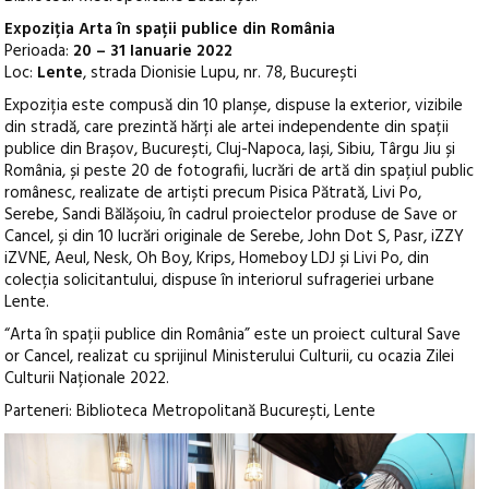
Expoziția Arta în spații publice din România
Perioada:
20 – 31 Ianuarie 2022
Loc:
Lente
, strada Dionisie Lupu, nr. 78, București
Expoziția este compusă din 10 planșe, dispuse la exterior, vizibile
din stradă, care prezintă hărți ale artei independente din spații
publice din Brașov, București, Cluj-Napoca, Iași, Sibiu, Târgu Jiu și
România, și peste 20 de fotografii, lucrări de artă din spațiul public
românesc, realizate de artiști precum Pisica Pătrată, Livi Po,
Serebe, Sandi Bălășoiu, în cadrul proiectelor produse de Save or
Cancel, și din 10 lucrări originale de Serebe, John Dot S, Pasr, iZZY
iZVNE, Aeul, Nesk, Oh Boy, Krips, Homeboy LDJ și Livi Po, din
colecția solicitantului, dispuse în interiorul sufrageriei urbane
Lente.
“Arta în spații publice din România” este un proiect cultural Save
or Cancel, realizat cu sprijinul Ministerului Culturii, cu ocazia Zilei
Culturii Naționale 2022.
Parteneri: Biblioteca Metropolitană București, Lente