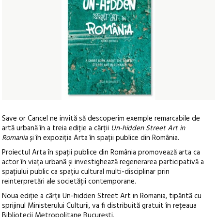
Save or Cancel ne invită să descoperim exemple remarcabile de
artă urbană în a treia ediție a cărții
Un-hidden Street Art in
Romania
și în expoziția Arta în spații publice din România.
Proiectul Arta în spații publice din România promovează arta ca
actor în viața urbană și investighează regenerarea participativă a
spațiului public ca spațiu cultural multi-disciplinar prin
reinterpretări ale societății contemporane.
Noua ediție a cărții Un-hidden Street Art in Romania, tipărită cu
sprijinul Ministerului Culturii, va fi distribuită gratuit în rețeaua
Bibliotecii Metropolitane București.