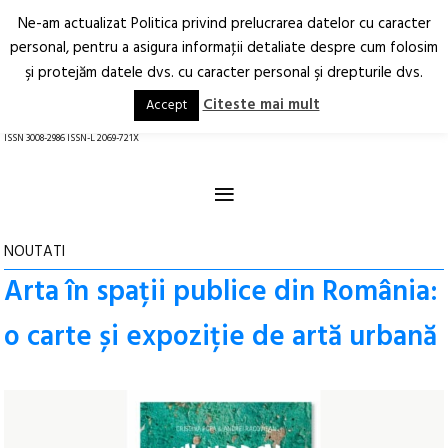
Ne-am actualizat Politica privind prelucrarea datelor cu caracter
Deschide
RO
EN
personal, pentru a asigura informaţii detaliate despre cum folosim
şi protejăm datele dvs. cu caracter personal şi drepturile dvs.
Arhitectură.
Oraș.
Societate.
Citeste mai mult
Accept
revistă online
ISSN 3008-2986 ISSN-L 2069-721X
≡
NOUTATI
Arta în spații publice din România:
o carte și expoziție de artă urbană