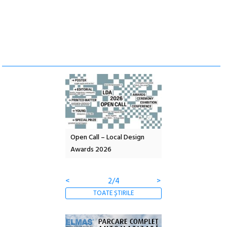
l – Local Design
Anuala de artă urbană
Festivalul Cinemas
 2026
Artown NOW #5:
revine la Eforie Sud 
Gramatica libertății
ediție
<
3/4
>
TOATE ȘTIRILE