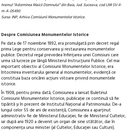
hramul “Adormirea Maicii Domnului” din Baia, Jud. Suceava, cod LMI SV-II-
m-A-05490.
Sursa: INP, Arhiva Comisiunii Monumentelor Istorice.
Despre Comisiunea Monumentelor Istorice
Pe data de 17 noiembrie 1892, era promulgată prin decret regal
prima Lege pentru conservarea și restaurarea monumentelor
publice. Decretul regal prevedea înființarea unei Comisiuni care
urma să lucreze pe lângă Ministerul Instrucțiunii Publice. Cel mai
important obiectiv al Comisiunii Monumentelor Istorice, era
întocmirea inventarului general al monumentelor, evidență ce
constituia baza oricărei acțiuni viitoare privind monumentele
istorice.
În 1908, pentru prima dată, Comisiunea a lansat Buletinul
Comisiunii Monumentelor Istorice, publicație ce continuă să fie
tipărită și în prezent de Institutul Național al Patrimoniului. De-a
lungul celor 55 de ani de existență, Comisiunea a aparținut
administrativ fie de Ministerul Educației, fie de Ministerul Cultelor,
iar după anii 1920 a devenit un organ de sine stătător, dar în
componența unui minister (al Cultelor, Educației sau Culturii).