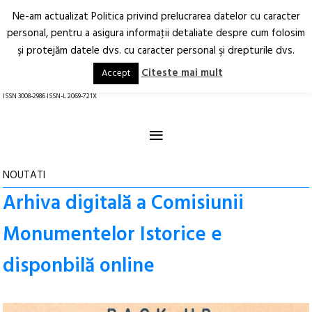
Ne-am actualizat Politica privind prelucrarea datelor cu caracter
Deschide
RO
EN
personal, pentru a asigura informaţii detaliate despre cum folosim
şi protejăm datele dvs. cu caracter personal şi drepturile dvs.
Arhitectură.
Oraș.
Societate.
Citeste mai mult
Accept
revistă online
ISSN 3008-2986 ISSN-L 2069-721X
≡
NOUTATI
Arhiva digitală a Comisiunii
Monumentelor Istorice e
disponbilă online