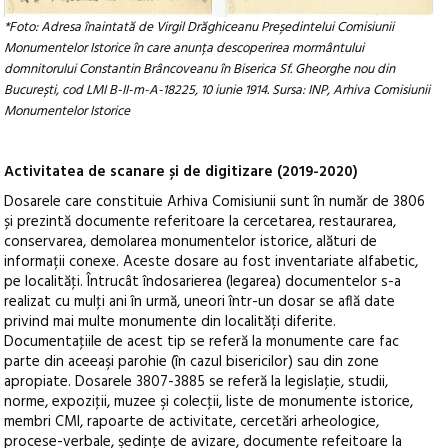
*Foto: Adresa înaintată de Virgil Drăghiceanu Președintelui Comisiunii
Monumentelor Istorice în care anunța descoperirea mormântului
domnitorului Constantin Brâncoveanu în Biserica Sf. Gheorghe nou din
București, cod LMI B-II-m-A-18225, 10 iunie 1914. Sursa: INP, Arhiva Comisiunii
Monumentelor Istorice
Activitatea de scanare și de digitizare (2019-2020)
Dosarele care constituie Arhiva Comisiunii sunt în număr de 3806
și prezintă documente referitoare la cercetarea, restaurarea,
conservarea, demolarea monumentelor istorice, alături de
informații conexe. Aceste dosare au fost inventariate alfabetic,
pe localităţi. Întrucât îndosarierea (legarea) documentelor s-a
realizat cu mulţi ani în urmă, uneori într-un dosar se află date
privind mai multe monumente din localități diferite.
Documentaţiile de acest tip se referă la monumente care fac
parte din aceeaşi parohie (în cazul bisericilor) sau din zone
apropiate. Dosarele 3807-3885 se referă la legislaţie, studii,
norme, expoziţii, muzee şi colecţii, liste de monumente istorice,
membri CMI, rapoarte de activitate, cercetări arheologice,
procese-verbale, şedinţe de avizare, documente refeitoare la