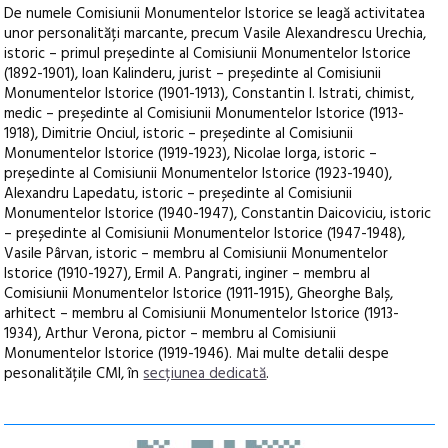
De numele Comisiunii Monumentelor Istorice se leagă activitatea
unor personalități marcante, precum Vasile Alexandrescu Urechia,
istoric – primul președinte al Comisiunii Monumentelor Istorice
(1892-1901), Ioan Kalinderu, jurist – președinte al Comisiunii
Monumentelor Istorice (1901-1913), Constantin I. Istrati, chimist,
medic – președinte al Comisiunii Monumentelor Istorice (1913-
1918), Dimitrie Onciul, istoric – președinte al Comisiunii
Monumentelor Istorice (1919-1923), Nicolae Iorga, istoric –
președinte al Comisiunii Monumentelor Istorice (1923-1940),
Alexandru Lapedatu, istoric – președinte al Comisiunii
Monumentelor Istorice (1940-1947), Constantin Daicoviciu, istoric
– președinte al Comisiunii Monumentelor Istorice (1947-1948),
Vasile Pârvan, istoric – membru al Comisiunii Monumentelor
Istorice (1910-1927), Ermil A. Pangrati, inginer – membru al
Comisiunii Monumentelor Istorice (1911-1915), Gheorghe Balș,
arhitect – membru al Comisiunii Monumentelor Istorice (1913-
1934), Arthur Verona, pictor – membru al Comisiunii
Monumentelor Istorice (1919-1946). Mai multe detalii despe
pesonalitățile CMI, în
secțiunea dedicată
.