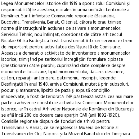
Legea Monumentelor Istorice din 1919 a sporit rolul Comisiunii și
responsabilitățile acesteia, mai ales în urma unificării teritoriale a
României. Sunt înființate Comisiunile regionale (Basarabia,
Bucovina, Transilvania, Banat, Oltenia), cărora le erau trimise
norme şi instrucţiuni în acțiunea de salvare a monumentelor.
Serviciul Tehnic, nou înființat, coordonat de către arhitectul
Nicolae Ghika Budești, a fost transformat într-un serviciu extrem
de important pentru activitatea desfășurată de Comisiune.
Aceasta a demarat o activitate de inventariere a monumentelor
istorice, trimițând pe teritoriul întregii ţări formulare tipizate
(chestionare) către parohii, cuprinzând date complexe despre
monumente: localizare, tipul monumentului, datare, descriere,
ctitori, reparaţii anterioare, patrimoniu, inscripţii, legende.
Desființată în anul 1948, arhiva Comisiunii, mutată prin subsoluri,
poduri şi mansarde, lipsită de pază și expusă condițiilo
imadecvate, a fost deteriorată. INP păstrează astăzi cea mai mare
parte a arhivei ce constituie activitatea Comisiunii Monumentelor
Istorice, iar în cadrul Arhivelor Naţionale ale României din Bucureşti
se află încă 288 de dosare care aparțin CMI (anii 1892-1920).
Comisiile regionale dispun de fonduri de arhivă pentru
Transilvania şi Banat, ce se regăsesc la Muzeul de Istorie al
Transilvaniei din Cluj-Napoca și la Muzeul Banatului din Timişoara.