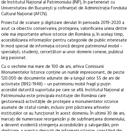
de Institutul Naţional al Patrimoniului (INP), în parteneriat cu
Universitatea din Bucureşti și cofinanţat de Administrația Fondului
Cultural Național (AFCN).
Proiectul de scanare și digitizare derulat în perioada 2019-2020 a
avut ca obiectiv conservarea, protejarea, valorificarea uneia dintre
cele mai importante arhive istorice din România și, în același timp,
accesibilizarea informațiilor pentru categoriile de public interesate
în mod special de informația istorică despre patrimoniul imobil –
specialiști, studenți, cercetători ai unor domenii conexe, publicul
larg pasionat.
Cu o vechime mai mare de 100 de ani, arhiva Comisiunii
Monumentelor Istorice conține un număr impresionant, de peste
120.000 de documente adunate de-a lungul celor 55 de ani de
activitate (1892-1948) – un patrimoniu mobil fragil și puțin
accesibil datorită suportului pe care se află. Institutul Național al
Patrimoniului este principala instituție din România care
gestionează activitățile de protejare a monumentelor istorice
asumate de statul român, inclusiv prin păstrarea arhivelor
instituțiilor ce au funcționat în acest domeniu. În ultimii 30 de ani,
marcați de numeroase reorganizări și de subfinanțarea domeniului,
a devenit evidentă stringența accesibilizării și salvgardării, prin