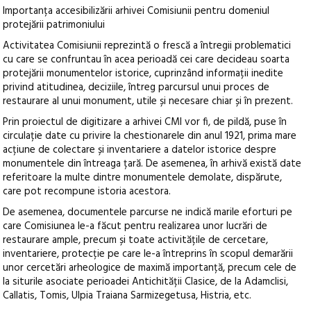
Importanța accesibilizării arhivei Comisiunii pentru domeniul
protejării patrimoniului
Activitatea Comisiunii reprezintă o frescă a întregii problematici
cu care se confruntau în acea perioadă cei care decideau soarta
protejării monumentelor istorice, cuprinzând informații inedite
privind atitudinea, deciziile, întreg parcursul unui proces de
restaurare al unui monument, utile și necesare chiar și în prezent.
Prin proiectul de digitizare a arhivei CMI vor fi, de pildă, puse în
circulație date cu privire la chestionarele din anul 1921, prima mare
acțiune de colectare și inventariere a datelor istorice despre
monumentele din întreaga țară. De asemenea, în arhivă există date
referitoare la multe dintre monumentele demolate, dispărute,
care pot recompune istoria acestora.
De asemenea, documentele parcurse ne indică marile eforturi pe
care Comisiunea le-a făcut pentru realizarea unor lucrări de
restaurare ample, precum și toate activitățile de cercetare,
inventariere, protecție pe care le-a întreprins în scopul demarării
unor cercetări arheologice de maximă importanță, precum cele de
la siturile asociate perioadei Antichității Clasice, de la Adamclisi,
Callatis, Tomis, Ulpia Traiana Sarmizegetusa, Histria, etc.