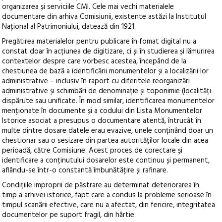
organizarea și serviciile CMI. Cele mai vechi materialele
documentare din arhiva Comisiunii, existente astăzi la Institutul
Național al Patrimoniului, datează din 1921.
Pregătirea materialelor pentru publicare în fomat digital nu a
constat doar în acțiunea de digitizare, ci și în studierea și lămurirea
contextelor despre care vorbesc acestea, începând de la
chestiunea de bază a identificării monumentelor și a localizării lor
administrative – inclusiv în raport cu diferitele reorganizări
administrative și schimbări de denominație și toponimie (localități
dispărute sau unificate. În mod similar, identificarea monumentelor
menționate în documente și a codului din Lista Monumentelor
Istorice asociat a presupus o documentare atentă, întrucât în
multe dintre dosare datele erau evazive, unele conținând doar un
chestionar sau o sesizare din partea autorităților locale din acea
perioadă, către Comisiune. Acest proces de corectare și
identificare a conținutului dosarelor este continuu și permanent,
aflându-se într-o constantă îmbunătățire și rafinare.
Condițiile improprii de păstrare au determinat deteriorarea în
timp a arhivei istorice, fapt care a condus la probleme serioase în
timpul scanării efective, care nu a afectat, din fericire, integritatea
documentelor pe suport fragil, din hârtie.