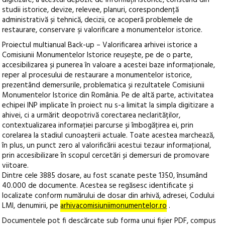
digitizare, a acestui depozit de informații istorice, constând din
studii istorice, devize, relevee, planuri, corespondență
administrativă și tehnică, decizii, ce acoperă problemele de
restaurare, conservare şi valorificare a monumentelor istorice.
Proiectul multianual Back-up – Valorificarea arhivei istorice a
Comisiunii Monumentelor Istorice reușește, pe de o parte,
accesibilizarea și punerea în valoare a acestei baze informaționale,
reper al procesului de restaurare a monumentelor istorice,
prezentând demersurile, problematica și rezultatele Comisiunii
Monumentelor Istorice din România. Pe de altă parte, activitatea
echipei INP implicate în proiect nu s-a limitat la simpla digitizare a
ahivei, ci a urmărit deopotrivă corectarea neclarităților,
contextualizarea informației parcurse și îmbogățirea ei, prin
corelarea la stadiul cunoașterii actuale. Toate acestea marchează,
în plus, un punct zero al valorificării acestui tezaur informațional,
prin accesibilizare în scopul cercetări și demersuri de promovare
viitoare.
Dintre cele 3885 dosare, au fost scanate peste 1350, însumând
40.000 de documente. Acestea se regăsesc identificate și
localizate conform numărului de dosar din arhivă, adresei, Codului
LMI, denumirii, pe
arhivacomisiuniimonumentelor.ro
.
Documentele pot fi descărcate sub forma unui fișier PDF, compus