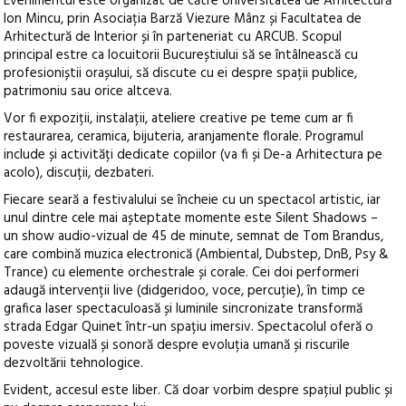
Evenimentul este organizat de către Universitatea de Arhitectură
Ion Mincu, prin Asociația Barză Viezure Mânz și Facultatea de
Arhitectură de Interior și în parteneriat cu ARCUB. Scopul
principal estre ca locuitorii Bucureștiului să se întâlnească cu
profesioniștii orașului, să discute cu ei despre spații publice,
patrimoniu sau orice altceva.
Vor fi expoziții, instalații, ateliere creative pe teme cum ar fi
restaurarea, ceramica, bijuteria, aranjamente florale. Programul
include și activități dedicate copiilor (va fi și De-a Arhitectura pe
acolo), discuții, dezbateri.
Fiecare seară a festivalului se încheie cu un spectacol artistic, iar
unul dintre cele mai așteptate momente este Silent Shadows –
un show audio-vizual de 45 de minute, semnat de Tom Brandus,
care combină muzica electronică (Ambiental, Dubstep, DnB, Psy &
Trance) cu elemente orchestrale și corale. Cei doi performeri
adaugă intervenții live (didgeridoo, voce, percuție), în timp ce
grafica laser spectaculoasă și luminile sincronizate transformă
strada Edgar Quinet într-un spațiu imersiv. Spectacolul oferă o
poveste vizuală și sonoră despre evoluția umană și riscurile
dezvoltării tehnologice.
Evident, accesul este liber. Că doar vorbim despre spațiul public și