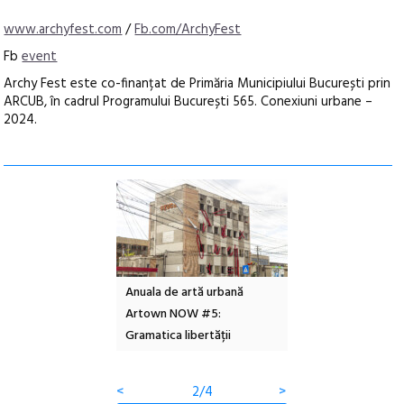
www.archyfest.com
/
Fb.com/ArchyFest
Fb
event
Archy Fest este co-finanțat de Primăria Municipiului București prin
ARCUB, în cadrul Programului București 565. Conexiuni urbane –
2024.
l – Local Design
Anuala de artă urbană
Festivalul Cinemas
 2026
Artown NOW #5:
revine la Eforie Sud 
Gramatica libertății
ediție
<
2/4
>