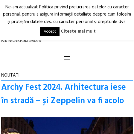
Ne-am actualizat Politica privind prelucrarea datelor cu caracter
Deschide
RO
EN
personal, pentru a asigura informaţii detaliate despre cum folosim
şi protejăm datele dvs. cu caracter personal şi drepturile dvs.
Arhitectură.
Oraș.
Societate.
Citeste mai mult
Accept
revistă online
ISSN 3008-2986 ISSN-L 2069-721X
≡
NOUTATI
Archy Fest 2024. Arhitectura iese
în stradă – și Zeppelin va fi acolo