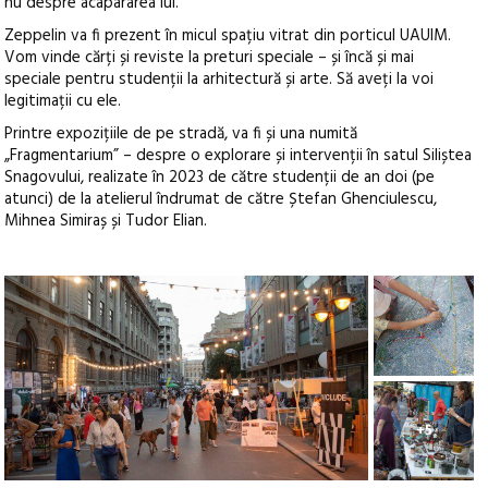
nu despre acapararea lui.
Zeppelin va fi prezent în micul spațiu vitrat din porticul UAUIM.
Vom vinde cărți și reviste la preturi speciale – și încă și mai
speciale pentru studenții la arhitectură și arte. Să aveți la voi
legitimații cu ele.
Printre expozițiile de pe stradă, va fi și una numită
„Fragmentarium” – despre o explorare și intervenții în satul Siliștea
Snagovului, realizate în 2023 de către studenții de an doi (pe
atunci) de la atelierul îndrumat de către Ștefan Ghenciulescu,
Mihnea Simiraș și Tudor Elian.
+5