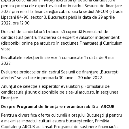
Experţii culturali sunt invitaţi astfel să îşi depună candidatura
pentru poziţia de expert evaluator în cadrul Sesiunii de finanţare
2022 prin email la finantare@arcub.ro sau la sediul ARCUB (strada
Lipscani 84-90, sector 3, Bucureşti) până la data de 29 aprilie
2022, ora 12.00.
Dosarul de candidatură trebuie să cuprindă Formularul de
candidatură pentru înscrierea ca expert evaluator independent
(disponibil online pe arcub.ro în secțiunea Finanțare) şi Curriculum
vitae.
Rezultatele selecţiei finale vor fi comunicate în data de 9 mai
2022.
Evaluarea proiectelor din cadrul Sesiunii de finanţare „Bucureşti
afectiv” se va face în perioada 30 iunie – 20 iulie 2022.
Anunţul de selecţie a experţilor evaluatori şi Formularul de
candidatură şi sunt disponibile pe site-ul arcub.ro, în secțiunea
Finanțare.
Despre Programul de finanţare nerambursabilă al ARCUB
Pentru a diversifica oferta culturală a oraşului Bucureşti şi pentru
a maximiza impactul culturii asupra bucureştenilor, Primăria
Capitalei și ARCUB au lansat Programul de susținere financiară a