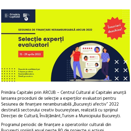
Primăria Capitalei prin ARCUB – Centrul Cultural al Capitalei anunţă
lansarea procedurii de selecţie a experţilor evaluatori pentru
Sesiunea de finanţare nerambursabilă „Bucureşti afectiv” 2022
destinată sectorului creativ bucureştean, realizată cu sprijinul
Direcției de Cultură, Învățământ,Turism a Municipiului București.
Programul periodic de finanţare a operatorilor culturali din
Bucureşti sprijină anual peste 80 de proiecte şi acţiuni