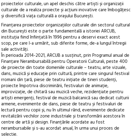
proiectelor culturale, un apel deschis către artişti şi organizații
culturale de a realiza proiecte şi acțiuni inovative care îmbogățesc
şi diversifică viața culturală a oraşului Bucureşti.
Finanțarea proiectelor organizațiilor culturale din sectorul cultural
din București este o parte fundamentală a istoriei ARCUB,
instituția fiind înființată în 1996 pentru a deservi exact acest
scop, pe care l-a urmărit, sub diferite forme, de-a lungul întregii
sale activități.
În perioada 2014-2021, ARCUB a susținut, prin Programul anual de
Finanțare Nerambursabilă pentru Operatorii Culturali, peste 400
de proiecte din toate domeniile culturale – teatru, arte vizuale,
dans, muzică și educație prin cultură, printre care singurul festival
rromani din țară, piese de teatru inițiate de tineri studenți,
proiecte împotriva discriminării, festivaluri de animație,
improvizație, de chitară sau muzică veche, rezidențiate pentru
artiști emergenți, festival de muzică balcanică sau dedicat culturii
armene, evenimente de dans, piese de teatru și festivaluri de
lectură pentru copii și, nu în ultimul rând, evenimente dedicate
revitalizării vechilor zone industriale și transformării acestora în
centre de artă și design. Finanțările acordate au fost
nerambursabile şi s-au acordat anual, în urma unui proces de
selecție.