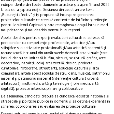
independente din toate domeniile artistice şi a ajuns în anul 2022
la cea de-a şaptea ediţie. Sesiunea din acest an are tema
„Bucureşti afectiv” şi îşi propune să încurajeze generarea
proiectelor culturale ce creează contexte de întâlnire şi reflecţie
pentru locuitorii Capitalei şi care reimaginează oraşul într-un mod
mai prietenos şi mai deschis pentru bucureşteni.
Apelul deschis pentru experţi evaluatori culturali se adresează
persoanelor cu competenţe profesionale, artistice şi/sau
ştiinţifice şi o activitate profesională şi/sau artistică coerentă şi
recunoscută într-unul din următoarele domenii: arte vizuale (care
includ, dar nu se limitează la: film, pictură, sculptură, grafică, arte
decorative, instalaţii, colaj, artă textilă, design, proiecte
curatoriale, fotografie, street art), educaţie culturală şi artă
comunitară, artele spectacolului (teatru, dans, muzică), patrimoniu
material şi patrimoniu imaterial (intervenţie culturală urbană,
arhitectură), multimedia, artă şi tehnilogie (noile media, artă
digitală), proiecte interdisciplinare şi colaborative.
De asemenea, candidaţii trebuie să cunoască legislaţia naţională şi
strategiile şi politicile publice în domeniu şi să deţină experienţă în
scrierea, coordonarea sau evaluarea de proiecte culturale.