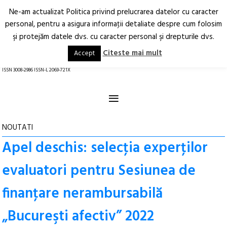
Ne-am actualizat Politica privind prelucrarea datelor cu caracter
Deschide
RO
EN
personal, pentru a asigura informaţii detaliate despre cum folosim
şi protejăm datele dvs. cu caracter personal şi drepturile dvs.
Arhitectură.
Oraș.
Societate.
Citeste mai mult
Accept
revistă online
ISSN 3008-2986 ISSN-L 2069-721X
≡
NOUTATI
Apel deschis: selecţia experţilor
evaluatori pentru Sesiunea de
finanţare nerambursabilă
„Bucureşti afectiv” 2022