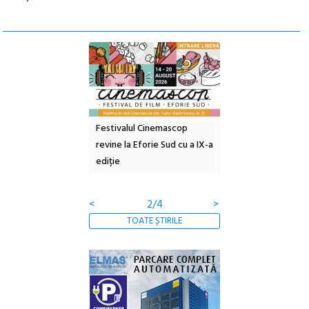
ană
Festivalul Cinemascop
Sleeping Beauties la Borsec:
revine la Eforie Sud cu a IX-a
dulceață de amintiri la
i
ediție
borcan, o cameră obscură și
clătite cu apă minerală
<
3/4
>
TOATE ȘTIRILE