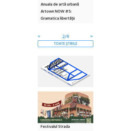
gn
Anuala de artă urbană
Festivalul Cinemascop
Sl
Artown NOW #5:
revine la Eforie Sud cu a IX-a
du
Gramatica libertății
ediție
bo
cl
<
3/4
>
TOATE ȘTIRILE
Festivalul Strada