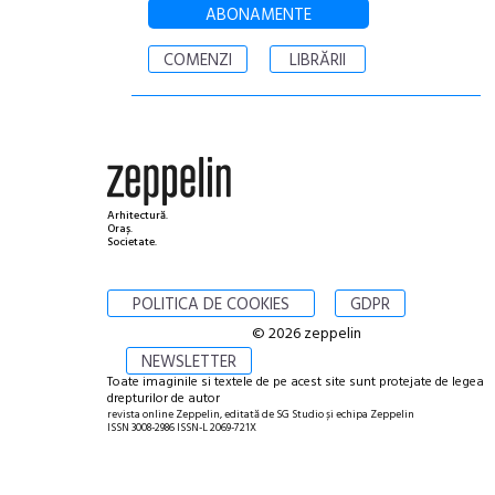
ABONAMENTE
COMENZI
LIBRĂRII
Arhitectură.
Oraș.
Societate.
POLITICA DE COOKIES
GDPR
© 2026 zeppelin
NEWSLETTER
Toate imaginile si textele de pe acest site sunt protejate de legea
drepturilor de autor
revista online Zeppelin, editată de SG Studio și echipa Zeppelin
ISSN 3008-2986 ISSN-L 2069-721X