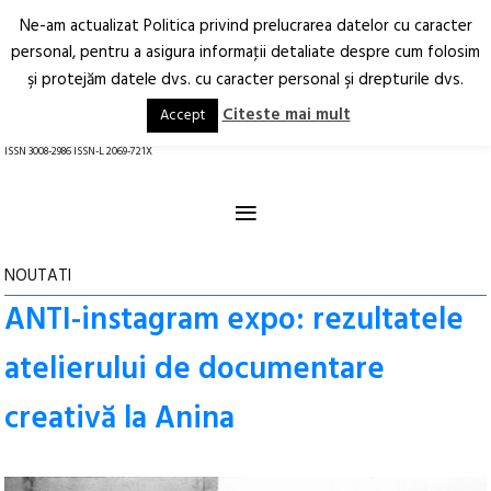
Ne-am actualizat Politica privind prelucrarea datelor cu caracter
Deschide
RO
EN
personal, pentru a asigura informaţii detaliate despre cum folosim
şi protejăm datele dvs. cu caracter personal şi drepturile dvs.
Arhitectură.
Oraș.
Societate.
Citeste mai mult
Accept
revistă online
ISSN 3008-2986 ISSN-L 2069-721X
≡
NOUTATI
ANTI-instagram expo: rezultatele
atelierului de documentare
creativă la Anina