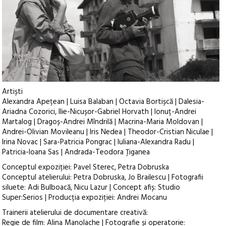
Artiști
Alexandra Apețean | Luisa Balaban | Octavia Bortișcă | Dalesia-
Ariadna Cozorici, Ilie-Nicușor-Gabriel Horvath | Ionuț-Andrei
Martalog | Dragoș-Andrei Mîndrilă | Macrina-Maria Moldovan |
Andrei-Olivian Movileanu | Iris Nedea | Theodor-Cristian Niculae |
Irina Novac | Sara-Patricia Pongrac | Iuliana-Alexandra Radu |
Patricia-Ioana Sas | Andrada-Teodora Țiganea
Conceptul expoziției: Pavel Sterec, Petra Dobruska
Conceptul atelierului: Petra Dobruska, Jo Brailescu | Fotografii
siluete: Adi Bulboacă, Nicu Lazur | Concept afiș: Studio
Super:Serios | Producția expoziției: Andrei Mocanu
Trainerii atelierului de documentare creativă:
Regie de film: Alina Manolache | Fotografie și operatorie: