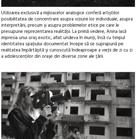
Utilizarea exclusivă a mijloacelor analogice conferă artiștilor
posibilitatea de concentrare asupra viziunii lor individuale, asupra
interpretării, precum şi asupra problemelor etice pe care le
presupune reprezentarea realităţii. La primă vedere, Anina lasă
impresia unui oraş exotic, aflat undeva în munţi, însă cu timpul
identitatea spațiului documentat începe să se suprapună pe
realitatea împărtășită şi cunoscută îndeaproape a vieţii de zi cu zi
a adolescenţilor din oraşe din diverse zone ale țării.