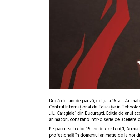
După doi ani de pauză, ediția a 16-a a Animat
Centrul Internațional de Educație în Tehnologi
„I.L. Caragiale” din București.
Ediția de anul ac
animatori, constând într-o serie de ateliere d
Pe parcursul celor 15 ani de existență, Anim
profesională în domeniul animație de la noi di