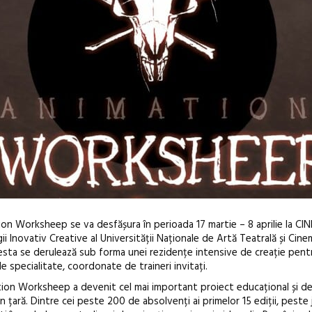
ion Worksheep se va desfășura în perioada 17 martie – 8 aprilie la CIN
i Inovativ Creative al Universității Naționale de Artă Teatrală și Cin
esta se derulează sub forma unei rezidențe intensive de creație pentr
e specialitate, coordonate de traineri invitați.
ation Worksheep a devenit cel mai important proiect educațional și d
n țară. Dintre cei peste 200 de absolvenți ai primelor 15 ediții, pest