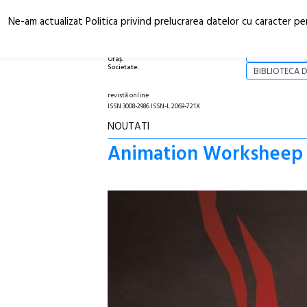
Ne-am actualizat Politica privind prelucrarea datelor cu caracter pe
Arhitectură.
NOI
Oraș.
Societate.
BIBLIOTECA D
revistă online
ISSN 3008-2986 ISSN-L 2069-721X
NOUTATI
Animation Worksheep #1