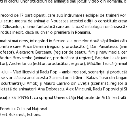
i în cadrul unor studiouri de animație sau jocuri video din România, da
Festivalul C
revine la Efo
ord de 17 participanți, care sub îndrumarea echipei de traineri vor 
ediție
ui scurt-metraj de animație. Noutatea acestei ediții o constituie crear
l Călușarilor, o lume fantastică care are la bază mitologia românească
rodus inedit, dacă nu chiar o premieră în România.
at și mai dens, integrând în fiecare zi a primelor două săptămâni cât
printre care: Anca Damian (regizor și producător), Dan Panaitescu (ani
rofesor), Alexandru Berceanu (regizor de teatru, film și new media, cer
, Andrei Brovcenko (animator, producător și regizor), Bogdan Lazăr (an
or), Andrei Iancu (editor, producător, regizor), Mădălin Truică (animat
lui – Vlad Ilicevici și Radu Pop – ambii regizori, scenariști și producă
 se vor alătura anul acesta 2 animatori străini – Balázs Turai din Ungar
u scurtmetrajul Amok) și Mauro Carraro din Elveția (scenarist, regizor ș
letată de animatorii Ana Dobrescu, Alex Minciună, Radu Popovici și Si
ia ESTE’N’EST, cu sprijinul Universității Naționale de Artă Teatrală 
Fondului Cultural Național.
ézet Bukarest, Echoes.