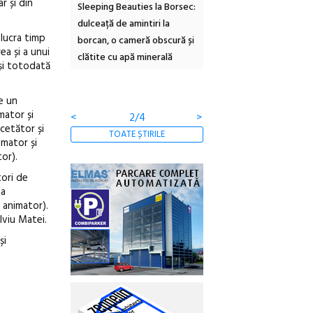
r și din
inemascop
Sleeping Beauties la Borsec:
Festivalul Strada
rie Sud cu a IX-a
dulceață de amintiri la
Armenească #10: concer
lucra timp
borcan, o cameră obscură și
ateliere și întâlniri în Gr
ea și a unui
clătite cu apă minerală
Botanică
 și totodată
e un
mator și
<
2/4
>
cetător și
TOATE ȘTIRILE
imator și
or).
tori de
ia
i animator).
lviu Matei.
și