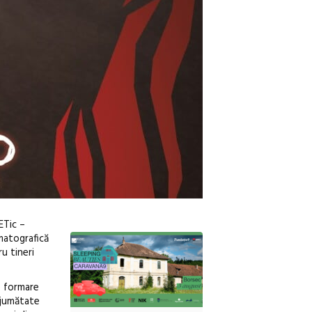
ETic –
ematografică
u tineri
e formare
e jumătate