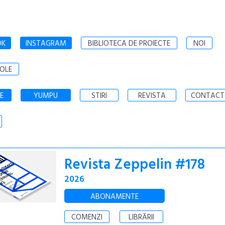
OK
INSTAGRAM
BIBLIOTECA DE PROIECTE
NOI
OLE
E
YUMPU
STIRI
REVISTA
CONTACT
Revista Zeppelin #178
2026
ABONAMENTE
COMENZI
LIBRĂRII