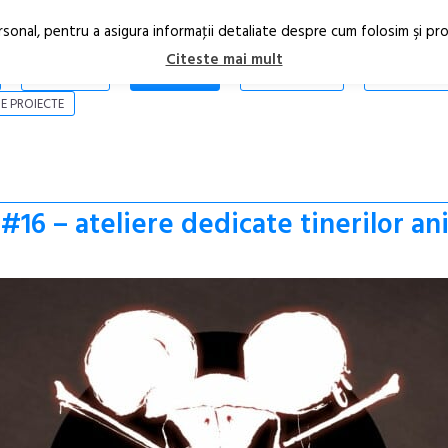
rsonal, pentru a asigura informaţii detaliate despre cum folosim şi pr
Citeste mai mult
ARTICOLE
STIRI
REVISTA PRINT
CONTACT
E PROIECTE
6 – ateliere dedicate tinerilor an