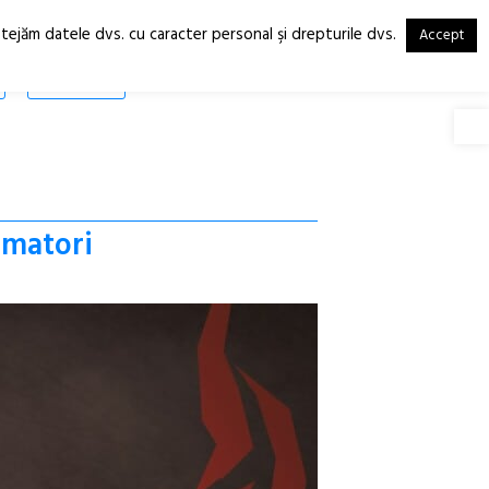
otejăm datele dvs. cu caracter personal şi drepturile dvs.
Accept
RO
EN
SHOP
Deschide
imatori