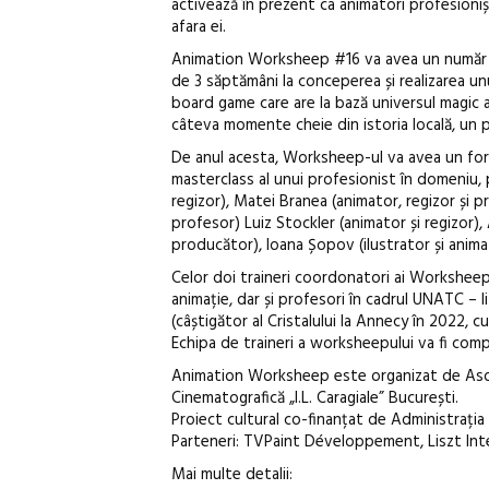
activează în prezent ca animatori profesionișt
afara ei.
Animation Worksheep #16 va avea un număr rec
de 3 săptămâni la conceperea și realizarea un
board game care are la bază universul magic a
câteva momente cheie din istoria locală, un p
De anul acesta, Worksheep-ul va avea un form
masterclass al unui profesionist în domeniu, 
regizor), Matei Branea (animator, regizor și p
profesor) Luiz Stockler (animator și regizor)
producător), Ioana Șopov (ilustrator și animat
Celor doi traineri coordonatori ai Worksheep-u
animație, dar și profesori în cadrul UNATC – li
(câștigător al Cristalului la Annecy în 2022, c
Echipa de traineri a worksheepului va fi comp
Animation Worksheep este organizat de Asociaț
Cinematografică „I.L. Caragiale” București.
Proiect cultural co-finanțat de Administrația 
Parteneri: TVPaint Développement, Liszt Int
Mai multe detalii: