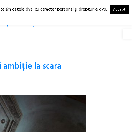
otejăm datele dvs. cu caracter personal şi drepturile dvs.
Accept
RO
EN
SHOP
Deschide
 ambiție la scara