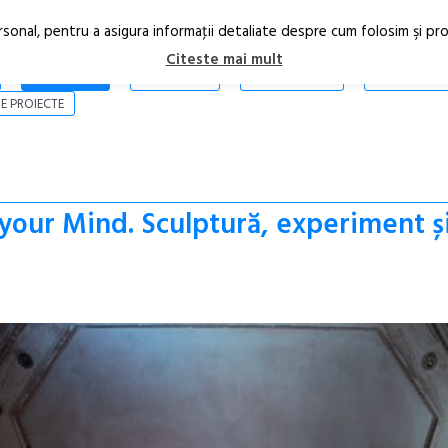
rsonal, pentru a asigura informaţii detaliate despre cum folosim şi pr
Citeste mai mult
ARTICOLE
STIRI
REVISTA PRINT
CONTACT
E PROIECTE
your Mind. Sculptură, experiment și