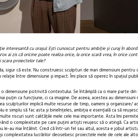
ție interesantă cu orașul. Ești cunoscut pentru ambiție și curaj în abor
x ai zis că oricine poate realiza orice, la orice scară vrea, în orice cont
i scara proiectelor tale?
a, sigur că este. Nu construiesc sculpturi de mari dimensiuni pentru 
 relație între dimensiune și impact. Îmi place să operez în spațiul publ
o dimensiune potrivită contextului. Se întâmplă ca o mare parte din l
ai puțin ca funcțiune, ci ca imagine. De aceea, acestea au dimensiuni m
ea sculpturilor implică multe resurse de timp, oameni și organizare/ ad
u e simplu să fac asta și bineînțeles, ambiția e esențială ca să reușes
multe riscuri sunt calitățile mele cele mai importante. Asta îmi permit
vând o complexitate pe care puțini artiști reușesc să o atingă. Ca artis
le-au mai întâlnit. Cred că într-un fel sau altul, acesta e jobul artistu
i complexitatea lucrărilor deosebesc proiectele mele de cele ale altor