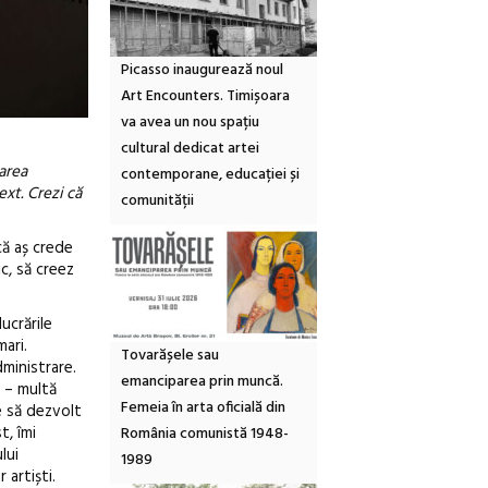
Picasso inaugurează noul
Art Encounters. Timișoara
va avea un nou spațiu
cultural dedicat artei
darea
contemporane, educației și
ext. Crezi că
comunității
că aș crede
ic, să creez
ucrările
ari.
Tovarășele sau
ministrare.
emanciparea prin muncă.
c – multă
Femeia în arta oficială din
e să dezvolt
t, îmi
România comunistă 1948-
lui
1989
 artiști.