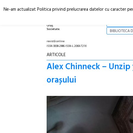
Ne-am actualizat Politica privind prelucrarea datelor cu caracter pe
Arhitectură.
NOI
Oraș.
Societate.
BIBLIOTECA D
revistă online
ISSN 3008-2986 ISSN-L 2069-721X
ARTICOLE
Alex Chinneck – Unzip 
orașului