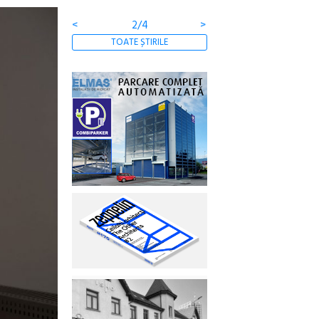
<
3/4
>
TOATE ȘTIRILE