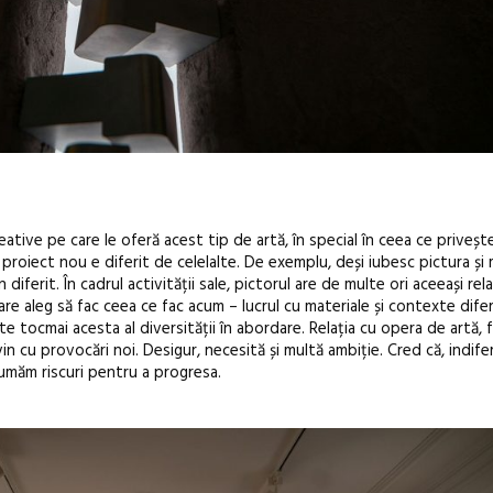
ative pe care le oferă acest tip de artă, în special în ceea ce privește
 proiect nou e diferit de celelalte. De exemplu, deși iubesc pictura și m
n diferit. În cadrul activității sale, pictorul are de multe ori aceeași re
are aleg să fac ceea ce fac acum – lucrul cu materiale și contexte dife
te tocmai acesta al diversității în abordare. Relația cu opera de artă, f
vin cu provocări noi. Desigur, necesită și multă ambiție. Cred că, indif
umăm riscuri pentru a progresa.