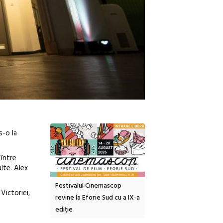
s-o la
 între
lte. Alex
inemascop
Sleeping Beauties la Borsec:
Festivalul Strada
Victoriei,
rie Sud cu a IX-a
dulceață de amintiri la
Armenească #10: concer
borcan, o cameră obscură și
ateliere și întâlniri în Gr
clătite cu apă minerală
Botanică