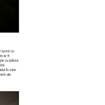
 lucrul cu
i-ar fi
lație cu pânza
rite
elul în care
erent de