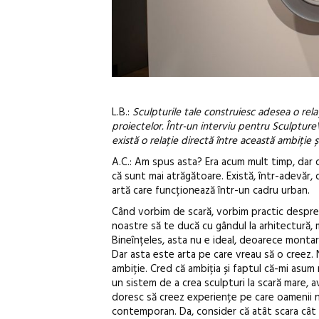
L.B.:
Sculpturile tale construiesc adesea o rela
proiectelor. Într-un interviu pentru SculptureVo
există o relație directă între această ambiție ș
A.C.: Am spus asta? Era acum mult timp, dar d
că sunt mai atrăgătoare. Există, într-adevăr, o
artă care funcționează într-un cadru urban.
Când vorbim de scară, vorbim practic despre 
noastre să te ducă cu gândul la arhitectură, m
Bineînțeles, asta nu e ideal, deoarece montar
Dar asta este arta pe care vreau să o creez. N
ambiție. Cred că ambiția și faptul că-mi asum 
un sistem de a crea sculpturi la scară mare, a
doresc să creez experiențe pe care oamenii nu 
contemporan. Da, consider că atât scara cât ș