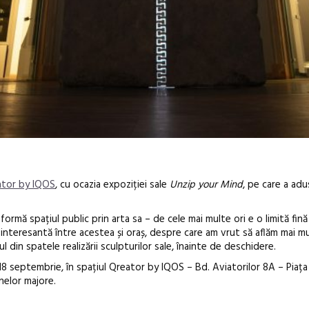
ator by IQOS
, cu ocazia expoziției sale
Unzip your Mind
, pe care a adu
ormă spațiul public prin arta sa – de cele mai multe ori e o limită fină
e interesantă între acestea și oraș, despre care am vrut să aflăm mai mu
din spatele realizării sculpturilor sale, înainte de deschidere.
Festivalul C
 18 septembrie, în spațiul Qreator by IQOS – Bd. Aviatorilor 8A – Piața 
revine la Efo
nelor majore.
ediție