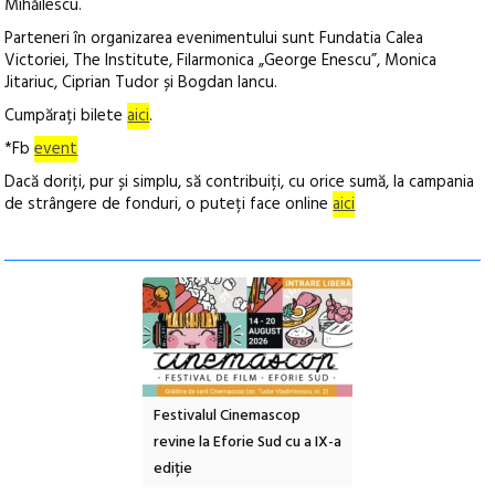
Mihăilescu.
Parteneri în organizarea evenimentului sunt Fundatia Calea
Victoriei, The Institute, Filarmonica „George Enescu”, Monica
Jitariuc, Ciprian Tudor și Bogdan Iancu.
Cumpărați bilete
aici
.
*Fb
event
Dacă doriți, pur și simplu, să contribuiți, cu orice sumă, la campania
de strângere de fonduri, o puteți face online
aici
e artă urbană
Festivalul Cinemascop
Sleeping Beauties l
 NOW #5:
revine la Eforie Sud cu a IX-a
dulceață de amintiri
a libertății
ediție
borcan, o cameră ob