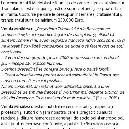
Leucemie Acută Mieloblastică, un tip de cancer agresiv al sângelui.
Transplantul este singura șansă de supraviețuire și se poate face
în Franța. Costurile pe care le presupun internarea, tratamentul și
transplantul sunt de minimum 250.000 Euro.
Vintila Mihăilescu: „
Președinta Tribunalului din Besançon ne
semnează niște acte juridice legate de transplant și, aflând că
suntem români și nu avem asigurare franceză, ridică ochii spre noi și
ne întreabă cu vădită compasiune de unde o să facem rost de toți
acești bani.
– Avem deja un grup de peste 4000 de persoane care au donat
și… – începe să-i explice fiul meu.
Doamna președintă se oprește brusc și face o pauză lungă:
– Toată admirația mea pentru această solidaritate! În Franța, așa
ceva nu cred că ar mai fi posibil…
Nu am comentat, am reținut doar admirația, sinceră, a unei
președinte de tribunal francez și v-o trimit mai departe tuturor, de
aici, din Besançon. Eu nu mai am de mult cuvinte…
” (5 iulie 2019)
Vintilă Mihăilescu este unul dintre cei mai iubiți și respectați
profesori și autori din țara noastră, care a pregătit cu multă
răbdare și dăruire numeroase generații de sociologi și antropologi,
a susținut numeroase conferințe, a publicat cărți valoroase și a