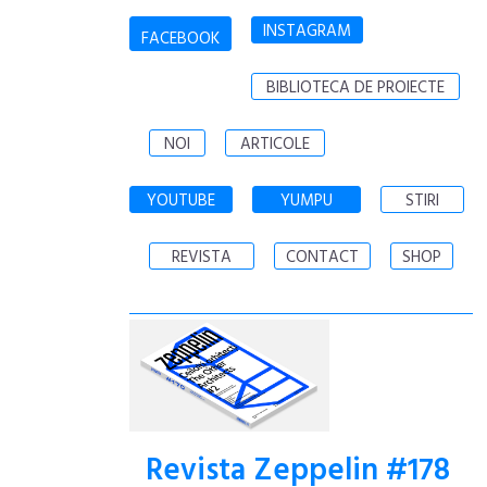
INSTAGRAM
FACEBOOK
BIBLIOTECA DE PROIECTE
NOI
ARTICOLE
YOUTUBE
YUMPU
STIRI
REVISTA
CONTACT
SHOP
Revista Zeppelin #178