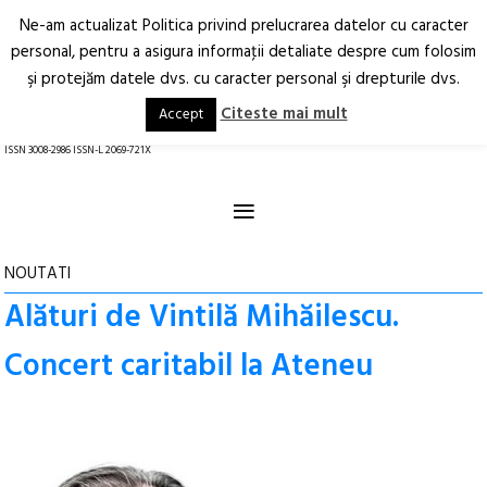
Ne-am actualizat Politica privind prelucrarea datelor cu caracter
Deschide
RO
EN
personal, pentru a asigura informaţii detaliate despre cum folosim
şi protejăm datele dvs. cu caracter personal şi drepturile dvs.
Arhitectură.
Oraș.
Societate.
Citeste mai mult
Accept
revistă online
ISSN 3008-2986 ISSN-L 2069-721X
≡
NOUTATI
Alături de Vintilă Mihăilescu.
Concert caritabil la Ateneu