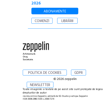
2026
ABONAMENTE
COMENZI
LIBRĂRII
Arhitectură.
Oraș.
Societate.
POLITICA DE COOKIES
GDPR
© 2026 zeppelin
NEWSLETTER
Toate imaginile si textele de pe acest site sunt protejate de legea
drepturilor de autor
revista online Zeppelin, editată de SG Studio și echipa Zeppelin
ISSN 3008-2986 ISSN-L 2069-721X