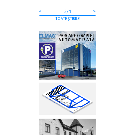
clătite cu apă miner
<
2/4
>
TOATE ȘTIRILE