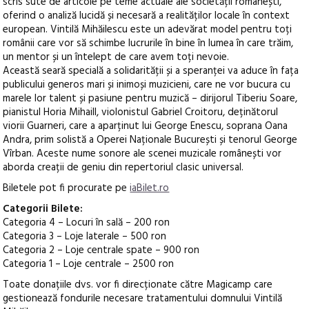
scris sute de articole pe teme actuale ale societății românești,
oferind o analiză lucidă și necesară a realităților locale în context
european. Vintilă Mihăilescu este un adevărat model pentru toți
românii care vor să schimbe lucrurile în bine în lumea în care trăim,
un mentor și un întelept de care avem toți nevoie.
Această seară specială a solidarității și a speranței va aduce în fața
publicului generos mari și inimoși muzicieni, care ne vor bucura cu
marele lor talent și pasiune pentru muzică – dirijorul Tiberiu Soare,
pianistul Horia Mihaill, violonistul Gabriel Croitoru, deținătorul
viorii Guarneri, care a aparținut lui George Enescu, soprana Oana
Andra, prim solistă a Operei Naționale București și tenorul George
Vîrban. Aceste nume sonore ale scenei muzicale românești vor
aborda creații de geniu din repertoriul clasic universal.
Biletele pot fi procurate pe
iaBilet.ro
Categorii Bilete:
Categoria 4 – Locuri în sală – 200 ron
Categoria 3 – Loje laterale – 500 ron
Categoria 2 – Loje centrale spate – 900 ron
Categoria 1 – Loje centrale – 2500 ron
Toate donațiile dvs. vor fi direcționate către Magicamp care
gestionează fondurile necesare tratamentului domnului Vintilă