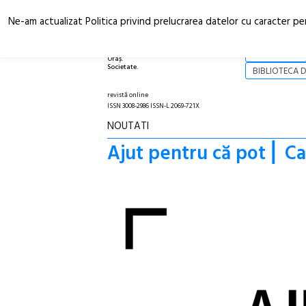
Ne-am actualizat Politica privind prelucrarea datelor cu caracter pe
Arhitectură.
NOI
Oraș.
Societate.
BIBLIOTECA D
revistă online
ISSN 3008-2986 ISSN-L 2069-721X
NOUTATI
Ajut pentru că pot ⎢ Ca