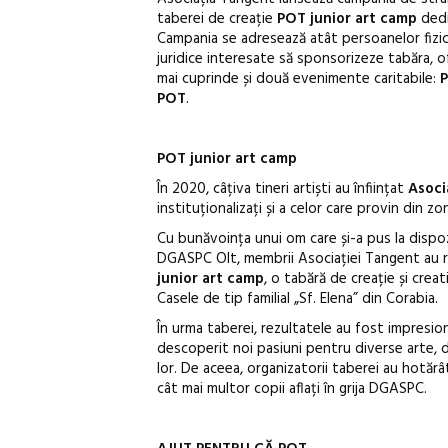
taberei de creație
POT junior art camp
dedi
Campania se adresează atât persoanelor fizice
juridice interesate să sponsorizeze tabăra, of
mai cuprinde și două evenimente caritabile:
POT
.
POT junior art camp
În 2020, câțiva tineri artiști au înființat
Asoci
instituționalizați și a celor care provin din z
Cu bunăvoința unui om care și-a pus la dispoz
DGASPC Olt, membrii Asociației Tangent au r
junior art camp
, o tabără de creație și creat
Casele de tip familial „Sf. Elena” din Corabia.
În urma taberei, rezultatele au fost impresiona
descoperit noi pasiuni pentru diverse arte, 
lor. De aceea, organizatorii taberei au hotărâ
cât mai multor copii aflați în grija DGASPC.