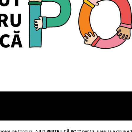
ângere de fonduri
„AJUT PENTRU CĂ POT”
pentru a realiza a doua edi