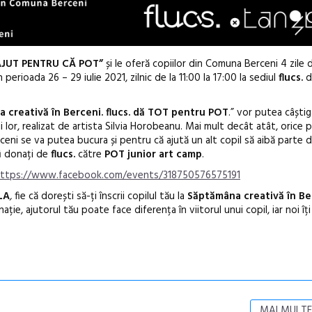
AJUT PENTRU CĂ POT”
și le oferă copiilor din Comuna Berceni 4 zile 
 perioada 26 – 29 iulie 2021, zilnic de la 11:00 la 17:00 la sediul
flucs.
d
 creativă în Berceni. flucs. dă TOT pentru POT
.” vor putea câștig
i lor, realizat de artista Silvia Horobeanu. Mai mult decât atât, orice 
Berceni se va putea bucura și pentru că ajută un alt copil să aibă parte 
 fi donați de
flucs.
către
POT junior art camp
.
ttps://www.facebook.com/events/318750576575191
LA
,
fie că dorești să-ți înscrii copilul tău la
Săptămâna creativă în Ber
nație, ajutorul tău poate face diferența în viitorul unui copil, iar noi î
MAI MULTE