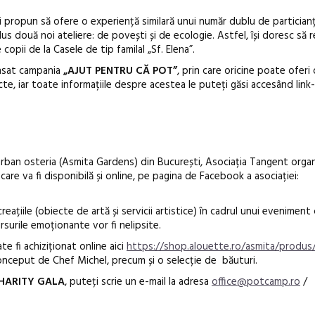
și propun să ofere o experiență similară unui număr dublu de particianț
us două noi ateliere: de povești și de ecologie. Astfel, își doresc să r
copii de la Casele de tip familal „Sf. Elena”.
lansat campania
„AJUT PENTRU CĂ POT”
, prin care oricine poate ofer
cte, iar toate informațiile despre acestea le puteți găsi accesând link-
urban osteria (Asmita Gardens) din București, Asociația Tangent orga
ă, care va fi disponibilă și online, pe pagina de Facebook a asociației:
creațiile (obiecte de artă și servicii artistice) în cadrul unui eveniment 
rsurile emoționante vor fi nelipsite.
e fi achiziționat online aici
https://shop.alouette.ro/asmita/produs
 conceput de Chef Michel, precum și o selecție de băuturi.
HARITY GALA
, puteți scrie un e-mail la adresa
office@potcamp.ro
/