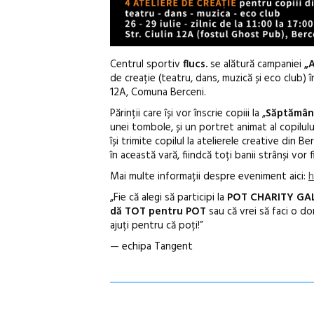
Centrul sportiv
flucs.
se alătură campaniei
„
de creație (teatru, dans, muzică și eco club) în
12A, Comuna Berceni.
Părinții care își vor înscrie copiii la „
Săptămâna
unei tombole, și un portret animat al copilulu
își trimite copilul la atelierele creative din 
în această vară, fiindcă toți banii strânși vor
Mai multe informații despre eveniment aici:
h
„Fie că alegi să participi la
POT CHARITY GA
dă TOT pentru POT
sau că vrei să faci o do
ajuți pentru că poți!”
— echipa Tangent