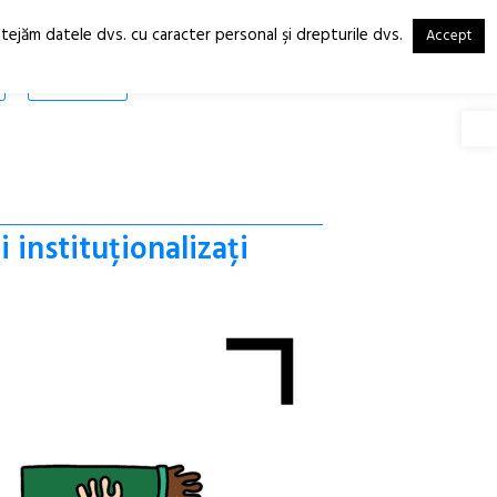
otejăm datele dvs. cu caracter personal şi drepturile dvs.
Accept
RO
EN
SHOP
Deschide
instituționalizați