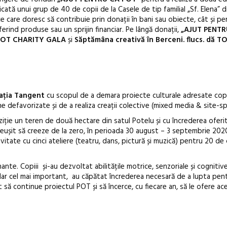
cată unui grup de 40 de copii de la Casele de tip familial „Sf. Elena” d
 care doresc să contribuie prin donații în bani sau obiecte, cât și p
erind produse sau un sprijin financiar. Pe lângă donații,
„AJUT PENTR
POT CHARITY GALA
și
Săptămâna creativă în Berceni. flucs. dă T
Anuala de ar
Artown NOW
Gramatica lib
ația Tangent
cu scopul de a demara proiecte culturale adresate copi
one defavorizate și de a realiza creații colective (mixed media & site-spe
iție un teren de două hectare din satul Potelu și cu încrederea oferi
eușit să creeze de la zero, în perioada 30 august – 3 septembrie 202
ivitate cu cinci ateliere (teatru, dans, pictură și muzică) pentru 20 de 
nte. Copiii și-au dezvoltat abilitățile motrice, senzoriale și cognitive
dar cel mai important, au căpătat încrederea necesară de a lupta pent
t să continue proiectul POT și să încerce, cu fiecare an, să le ofere a