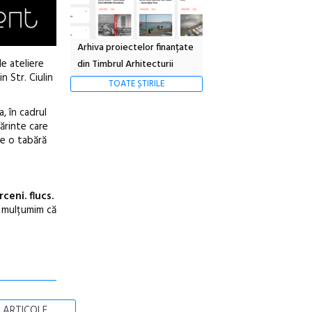
Arhiva proiectelor finanțate
de ateliere
din Timbrul Arhitecturii
in Str. Ciulin
TOATE ȘTIRILE
a, în cadrul
părinte care
de o tabără
ceni. flucs.
ți mulțumim că
 ARTICOLE