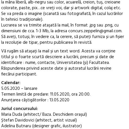
la mâna liberă, alb-negru sau color, acuarelă, creion, tuș, creioane
colorate, paste, pix…ce vreți voi, dar și artwork digital, colaj etc.
Se va preda o imagine (scanată sau fotografiată, în cazul lucrărilor
în tehnici tradiționale).
Lucrarea se va trimite atașată la mail, în format .jpg sau .png, cu
dimensiuni de cca. 1-3 Mb, la adresa concurs.zeppelin@gmail.com.
Să aveți, totuși, în vedere ca, la cerere, să puteți furniza și un fișier
la rezoluție de tipar, pentru publicarea în revistă.
Vă rugăm să atașați la mail și un text word. Acesta va conține
titlul și o foarte scurtă descriere a lucrării, precum și date de
identificare : nume, contacte, Universitatea (și) Facultatea.
Răspunderea privind aceste date și autoratul lucrării revine
fiecărui participant.
Calendar:
5.05.2020 – lansare
Termen limită de predare: 11.05.2020, ora 20.00.
Anunțarea câștigătorilor : 13.05.2020
Juriul concursului:
Maria Duda (arhitect/ Baza. Deschidem orașul)
Ștefan Davidovici (arhitect, artist vizual)
Adelina Butnaru (designer grafic, ilustrator)