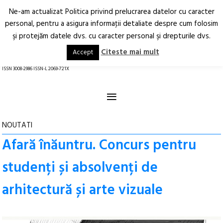
Ne-am actualizat Politica privind prelucrarea datelor cu caracter
Deschide
RO
EN
personal, pentru a asigura informaţii detaliate despre cum folosim
şi protejăm datele dvs. cu caracter personal şi drepturile dvs.
Arhitectură.
Oraș.
Societate.
Citeste mai mult
Accept
revistă online
ISSN 3008-2986 ISSN-L 2069-721X
≡
NOUTATI
Afară înăuntru. Concurs pentru
studenți și absolvenți de
arhitectură și arte vizuale