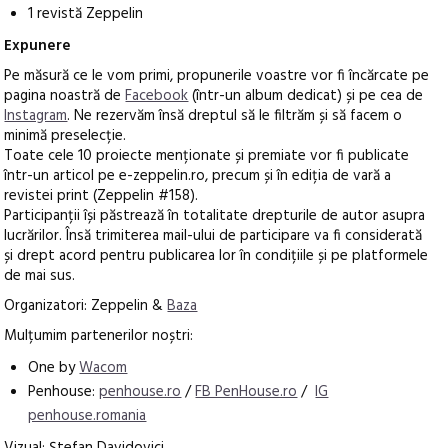
1 revistă Zeppelin
Expunere
Pe măsură ce le vom primi, propunerile voastre vor fi încărcate pe
pagina noastră de
Facebook
(într-un album dedicat) și pe cea de
Instagram
. Ne rezervăm însă dreptul să le filtrăm și să facem o
minimă preselecție.
Toate cele 10 proiecte menționate și premiate vor fi publicate
într-un articol pe e-zeppelin.ro, precum și în ediția de vară a
revistei print (Zeppelin #158).
Participanții își păstrează în totalitate drepturile de autor asupra
lucrărilor. Însă trimiterea mail-ului de participare va fi considerată
și drept acord pentru publicarea lor în condițiile și pe platformele
de mai sus.
Organizatori: Zeppelin &
Baza
Mulțumim partenerilor noștri:
One by
Wacom
Penhouse:
penhouse.ro
/
FB PenHouse.ro
/
IG
penhouse.romania