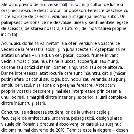
zile ochi, privind de la diverse înălțimi, locuri și colțuri de lume și
oraș necunoscute decât propriilor posesori. Ferestre deschise cu
filtre aplicate de talentul, viziunea și imaginația fiecărui autor. Un
palimpsest personal ce ne dezvăluie lumea și sentimentele legate
de aceasta, de starea noastră, a tuturor, de împărtășirea propriei
intimități.
Acum, aici, dorim să vă invităm la a oferi versiunile voastre
: ce
vedeți de la fereastra izolării și în jurul acesteia? Așteptăm să ne
arătați un afară – un zid, un cer, păsări, copaci, frunze în vânt,
vecini simpatici (sau nu), haine la uscat, acoperișuri sau munți,
calcane sau străzi și mașini, oameni singuratici sau orice altceva.
Dar ne interesează atât locurile care sunt înăuntru, cât și (măcar
puțin) afară: balconul sau logia, bovindoul sau veranda, sau pur și
simplu pervazul, nișa, zona din preajma ferestrei. Așteptăm
propria voastră descriere și mai ales interpretare prin desen a
unui loc real, a marginii dintre interior și exterior, a lumii complexe
dintre înăuntru și afară.
Concursul se adresează studenților de la universitățile și
facultățile de arhitectură, urbanism, peisagistică, design și arte
vizuale din România precum și absolvenților care și-au susținut
diploma nu mai devreme de 2018. Tehnica este la alegere – desen