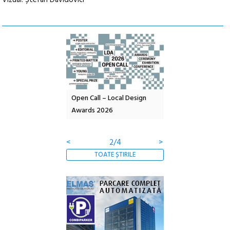
Vizual: Ștefan Davidovici
nd: POELANDA – parc
Open Call – Local Design
Anuala de artă urba
e și co-creație
Awards 2026
Artown NOW #5:
Gramatica libertății
<
2/4
>
TOATE ȘTIRILE