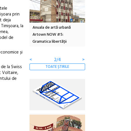
tele
ișoara prin
it deja
 Timișoara, la
Local Design
Anuala de artă urbană
Festivalul Cinemascop
enea,
6
Artown NOW #5:
revine la Eforie Sud cu a
model de
Gramatica libertății
ediție
-economice și
<
2/4
>
ă de la Swiss
TOATE ȘTIRILE
 Voltaire,
ntului de