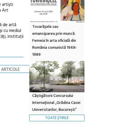
 artiști
a Art
ă de artă
Tovarășele sau
și cu mediul
emanciparea prin muncă.
ți, instituții
Femeia în arta oficială din
România comunistă 1948-
1989
 ARTICOLE
Câștigătorii Concursului
Internațional „Grădina Casei
Universitarilor, București”
TOATE ȘTIRILE