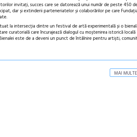
uratorilor invitați, succes care se datorează unui număr de peste 450 de
icipat, dar și extinderii parteneriatelor și colaborărilor pe care Fundați
ate.
at la intersecția dintre un festival de artă experimentală și o bienal
 curatorială care încurajează dialogul cu moștenirea istorică locală 
Bienalei este de a deveni un punct de întâlnire pentru artiști, comunită
MAI MULTE