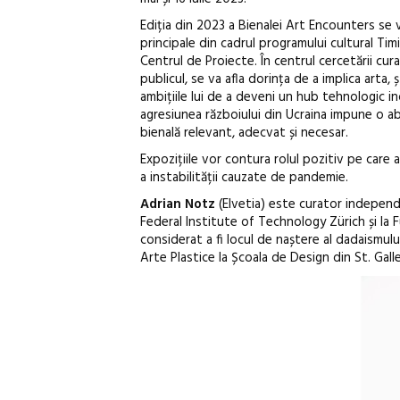
Ediția din 2023 a Bienalei Art Encounters se
principale din cadrul programului cultural Tim
Centrul de Proiecte. În centrul cercetării curat
publicul, se va afla dorința de a implica arta, 
ambițiile lui de a deveni un hub tehnologic i
agresiunea războiului din Ucraina impune o a
bienală relevant, adecvat și necesar.
Expozițiile vor contura rolul pozitiv pe care ar
a instabilității cauzate de pandemie.
Adrian Notz
(Elvetia) este curator independen
Federal Institute of Technology Zürich și la 
considerat a fi locul de naștere al dadaismul
Arte Plastice la Școala de Design din St. Gall