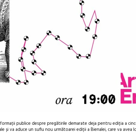
ormații publice despre pregătirile demarate deja pentru ediția a cince
ale și va aduce un suflu nou următoarei ediții
a Bienalei, care va avea l