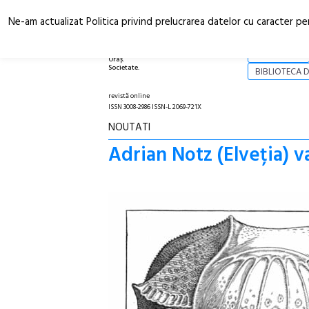
Ne-am actualizat Politica privind prelucrarea datelor cu caracter pe
Arhitectură.
NOI
Oraș.
Societate.
BIBLIOTECA D
revistă online
ISSN 3008-2986 ISSN-L 2069-721X
NOUTATI
Adrian Notz (Elveția) v