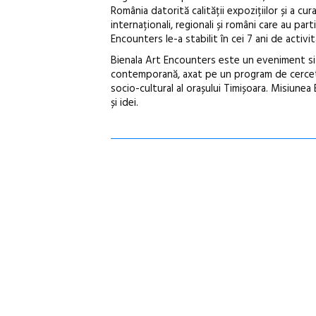
România datorită calității expozițiilor și a c
internaționali, regionali și români care au part
Encounters le-a stabilit în cei 7 ani de activit
Bienala Art Encounters este un eveniment situ
contemporană, axat pe un program de cercetare
socio-cultural al orașului Timișoara. Misiunea 
și idei.