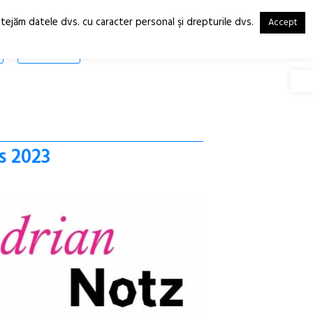
otejăm datele dvs. cu caracter personal şi drepturile dvs.
Accept
RO
EN
SHOP
Deschide
s 2023