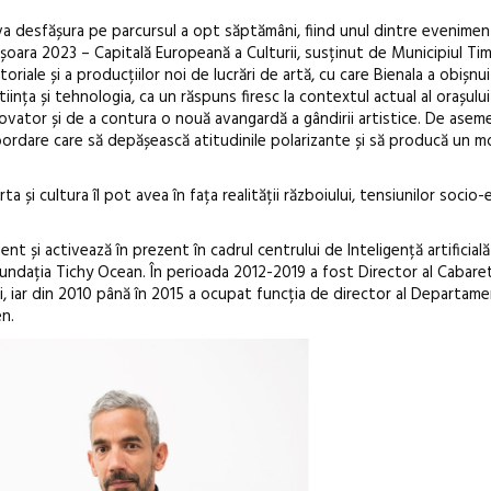
 va desfășura pe parcursul a opt săptămâni, fiind unul dintre evenimen
ișoara 2023 – Capitală Europeană a Culturii, susținut de Municipiul Tim
oriale și a producțiilor noi de lucrări de artă, cu care Bienala a obișnu
știința și tehnologia, ca un răspuns firesc la contextul actual al orașului
Open Call – 
novator și de a contura o nouă avangardă a gândirii artistice. De asem
Awards 202
bordare care să depășească atitudinile polarizante și să producă un 
ta și cultura îl pot avea în fața realității războiului, tensiunilor socio
t și activează în prezent în cadrul centrului de Inteligență artificial
Fundația Tichy Ocean. În perioada 2012-2019 a fost Director al Cabaret
ui, iar din 2010 până în 2015 a ocupat funcția de director al Departame
en.