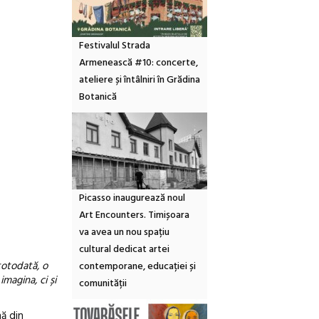
Festivalul Strada
Armenească #10: concerte,
ateliere și întâlniri în Grădina
Botanică
Picasso inaugurează noul
Art Encounters. Timișoara
va avea un nou spațiu
cultural dedicat artei
totodată, o
contemporane, educației și
magina, ci și
comunității
ă din