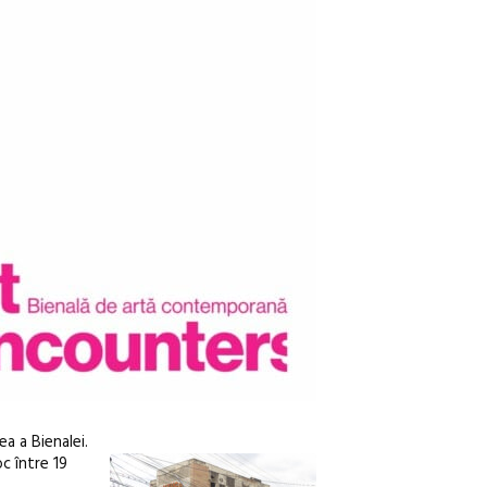
a a Bienalei.
oc între 19