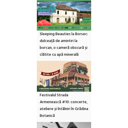
Sleeping Beauties la Borsec:
dulceață de amintiri la
borcan, o cameră obscură și
clătite cu apă minerală
Festivalul Strada
Armenească #10: concerte,
ateliere și întâlniri în Grădina
Botanică