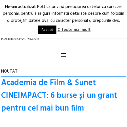
Ne-am actualizat Politica privind prelucrarea datelor cu caracter
Deschide
RO
EN
personal, pentru a asigura informaţii detaliate despre cum folosim
şi protejăm datele dvs. cu caracter personal şi drepturile dvs.
Arhitectură.
Oraș.
Societate.
Citeste mai mult
Accept
revistă online
ISSN 3008-2986 ISSN-L 2069-721X
≡
NOUTATI
Academia de Film & Sunet
CINEIMPACT: 6 burse și un grant
pentru cel mai bun film