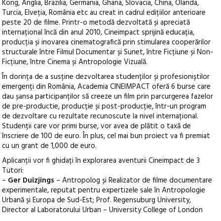
Kong, Anglia, Brazilia, Germania, Ghana, Slovacia, China, Olanda,
Turcia, Elveția, România etc au creat in cadrul edițiilor anterioare
peste 20 de filme.
Printr-o metodă dezvoltată și apreciată
internațional încă din anul 2010, Cineimpact sprijină educația,
producția și inovarea cinematografică prin stimularea cooperărilor
structurale între Filmul Documentar și Sunet, între Ficțiune și Non-
Ficțiune, între Cinema și Antropologie Vizuală.
În dorința de a susține dezvoltarea studenților și profesioniștilor
emergenți din România, Academia CINEIMPACT oferă 6 burse care
dau șansa participanților să creeze un film prin parcurgerea fazelor
de pre-productie, producție și post-producție, într-un program
de dezvoltare cu rezultate recunoscute la nivel internațional.
Studenții care vor primi burse, vor avea de plătit o taxă de
înscriere de 100 de euro. În plus, cel mai bun proiect va fi premiat
cu un grant de 1,000 de euro.
Aplicanții vor fi ghidați în explorarea aventurii Cineimpact de 3
Tutori:
–
Ger Duizjings
– Antropolog și Realizator de filme documentare
experimentale, reputat pentru expertizele sale în Antropologie
Urbană și Europa de Sud-Est; Prof. Regensuburg University,
Director al Laboratorului Urban – University College of London