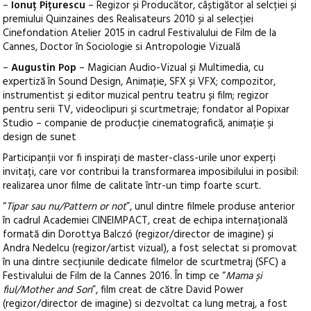
–
Ionuț Pițurescu
– Regizor și Producător, câștigător al selcției și
premiului Quinzaines des Realisateurs 2010 și al selecției
Cinefondation Atelier 2015 in cadrul Festivalului de Film de la
Cannes, Doctor în Sociologie si Antropologie Vizuală
–
Augustin Pop
– Magician Audio-Vizual și Multimedia, cu
expertiză în Sound Design, Animație, SFX și VFX; compozitor,
instrumentist și editor muzical pentru teatru și film; regizor
pentru serii TV, videoclipuri și scurtmetraje; fondator al Popixar
Studio – companie de producție cinematografică, animație și
design de sunet
Participanții vor fi inspirați de master-class-urile unor experți
invitați, care vor contribui la transformarea imposibilului in posibil:
realizarea unor filme de calitate într-un timp foarte scurt.
“
Tipar sau nu/Pattern or not
”, unul dintre filmele produse anterior
în cadrul Academiei CINEIMPACT, creat de echipa internațională
formată din Dorottya Balczó (regizor/director de imagine) și
Andra Nedelcu (regizor/artist vizual), a fost selectat si promovat
în una dintre secțiunile dedicate filmelor de scurtmetraj (SFC) a
Festivalului de Film de la Cannes 2016. În timp ce “
Mama și
fiul/Mother and Son
”, film creat de către David Power
(regizor/director de imagine) si dezvoltat ca lung metraj, a fost