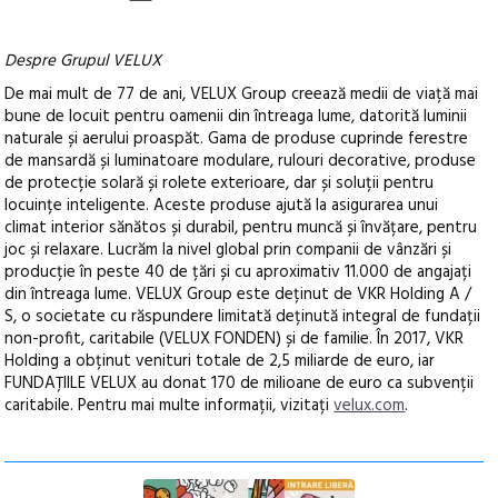
Despre Grupul VELUX
De mai mult de 77 de ani, VELUX Group creează medii de viață mai
bune de locuit pentru oamenii din întreaga lume, datorită luminii
naturale și aerului proaspăt. Gama de produse cuprinde ferestre
de mansardă și luminatoare modulare, rulouri decorative, produse
de protecție solară și rolete exterioare, dar și soluții pentru
locuințe inteligente. Aceste produse ajută la asigurarea unui
climat interior sănătos și durabil, pentru muncă și învățare, pentru
joc și relaxare. Lucrăm la nivel global prin companii de vânzări și
producție în peste 40 de țări și cu aproximativ 11.000 de angajați
din întreaga lume. VELUX Group este deținut de VKR Holding A /
S, o societate cu răspundere limitată deținută integral de fundații
non-profit, caritabile (VELUX FONDEN) și de familie. În 2017, VKR
Holding a obținut venituri totale de 2,5 miliarde de euro, iar
FUNDAȚIILE VELUX au donat 170 de milioane de euro ca subvenții
caritabile. Pentru mai multe informații, vizitați
velux.com
.