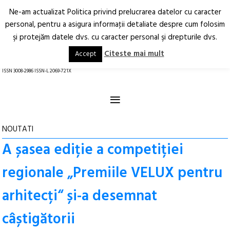
Ne-am actualizat Politica privind prelucrarea datelor cu caracter
Deschide
RO
EN
personal, pentru a asigura informaţii detaliate despre cum folosim
şi protejăm datele dvs. cu caracter personal şi drepturile dvs.
Arhitectură.
Oraș.
Societate.
Citeste mai mult
Accept
revistă online
ISSN 3008-2986 ISSN-L 2069-721X
≡
NOUTATI
A șasea ediție a competiției
regionale „Premiile VELUX pentru
arhitecți“ și-a desemnat
câștigătorii