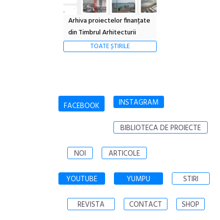
Arhiva proiectelor finanțate
din Timbrul Arhitecturii
TOATE ȘTIRILE
INSTAGRAM
FACEBOOK
BIBLIOTECA DE PROIECTE
NOI
ARTICOLE
YOUTUBE
YUMPU
STIRI
REVISTA
CONTACT
SHOP