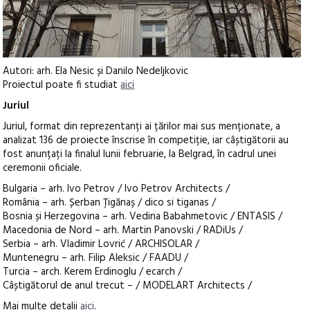
Autori: arh. Ela Nesic și Danilo Nedeljkovic
Proiectul poate fi studiat
aici
Juriul
Juriul, format din reprezentanți ai țărilor mai sus menționate, a
analizat 136 de proiecte înscrise în competiție, iar câștigătorii au
fost anunțați la finalul lunii februarie, la Belgrad, în cadrul unei
ceremonii oficiale.
Bulgaria – arh. Ivo Petrov / Ivo Petrov Architects /
România – arh. Șerban Țigănaș / dico si tiganas /
Bosnia și Herzegovina – arh. Vedina Babahmetovic / ENTASIS /
Macedonia de Nord – arh. Martin Panovski / RADiUs /
Serbia – arh. Vladimir Lovrić / ARCHISOLAR /
Muntenegru – arh. Filip Aleksic / FAADU /
Turcia – arch. Kerem Erdinoglu / ecarch /
Câștigătorul de anul trecut – / MODELART Architects /
Mai multe detalii
aici
.