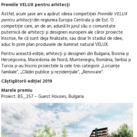
Premiile VELUX pentru arhitecți
Astfel, acum șase ani a apărut ideea competiției
Premiile VELUX
pentru arhitecți
din regiunea Europa Centrala și de Est. O
competiție care, an de an, adună în jurul său o comunitate
puternică de arhitecți și designeri europeni ale căror proiecte
înscrise, fie că sunt deja finalizate, sau doar în stadiul de idee,
aduc în prim plan produsele de iluminat natural VELUX.
Pentru această ediție, arhitecți și designeri din Bulgaria, Bosnia și
Herzegovina, Macedonia de Nord, Muntenegru, România, Serbia și
Turcia și-au înscris proiectele la cele trei categorii: „Locuințe
familiale”, „Clădiri publice și rezidențiale”, „Renovare”.
Câștigătorii ediției 2019
Marele premiu
Proiect: BS_257 – Guest Houses, Bulgaria