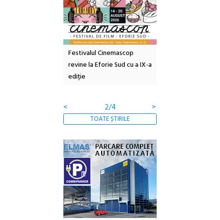
Festivalul Cinemascop
Sleeping Beauties la Borsec:
Fe
revine la Eforie Sud cu a IX-a
dulceață de amintiri la
Ar
ediție
borcan, o cameră obscură și
at
clătite cu apă minerală
Bo
<
3/4
>
TOATE ȘTIRILE