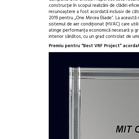
construcție în scopul realizării de clădiri e
recunoaștere a fost acordată inclusiv de că
2019 pentru „One Mircea Eliade”. La această 
sistemul de aer condiţionat (HVAC) care util
atinge performanţa economică necesară și gra
interior sănătos, cu un grad controlat de um
Premiu pentru “Best VRF Project” acorda