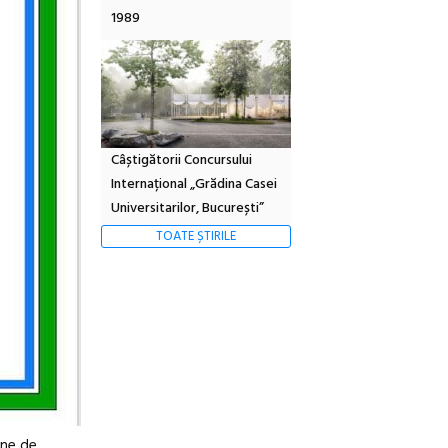
1989
Câștigătorii Concursului
Internațional „Grădina Casei
Universitarilor, București”
TOATE ȘTIRILE
rne de