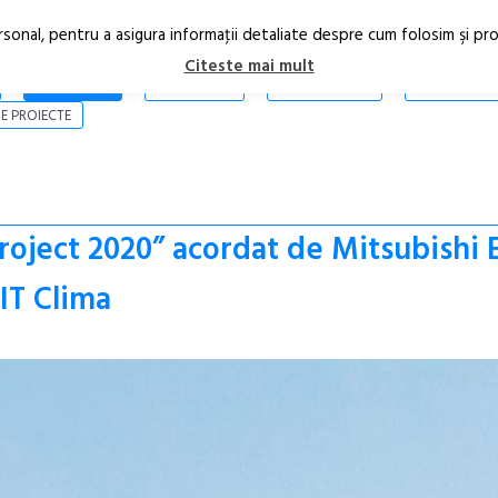
rsonal, pentru a asigura informaţii detaliate despre cum folosim şi pr
Citeste mai mult
ARTICOLE
STIRI
REVISTA PRINT
CONTACT
E PROIECTE
roject 2020” acordat de Mitsubishi E
IT Clima