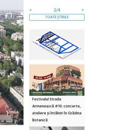
<
3/4
>
TOATE ȘTIRILE
Festivalul Strada
Armenească #10: concerte,
ateliere și întâlniri în Grădina
Botanică