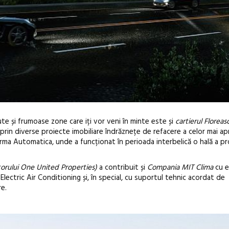
te și frumoase zone care iți vor veni în minte este și
cartierul Floreas
prin diverse proiecte imobiliare îndrăznețe de refacere a celor mai ap
atforma Automatica, unde a funcționat în perioada interbelică o hală a p
torului One United Properties)
a contribuit și
Compania MIT Clima
cu e
lectric Air Conditioning și, în special, cu suportul tehnic acordat de
re.
Anuala de ar
Artown NOW
Gramatica lib