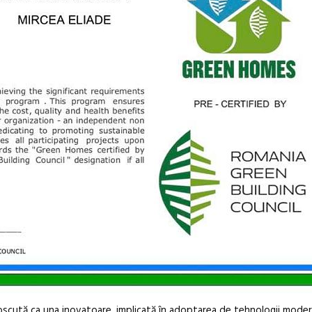
scută ca una inovatoare, implicată în adoptarea de tehnologii mode