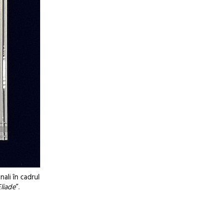
ali în cadrul
liade
”.