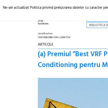
Ne-am actualizat Politica privind prelucrarea datelor cu caracter pe
Arhitectură.
NOI
Oraș.
Societate.
BIBLIOTECA D
revistă online
ISSN 3008-2986 ISSN-L 2069-721X
ARTICOLE
(a) Premiul “Best VRF P
Conditioning pentru M