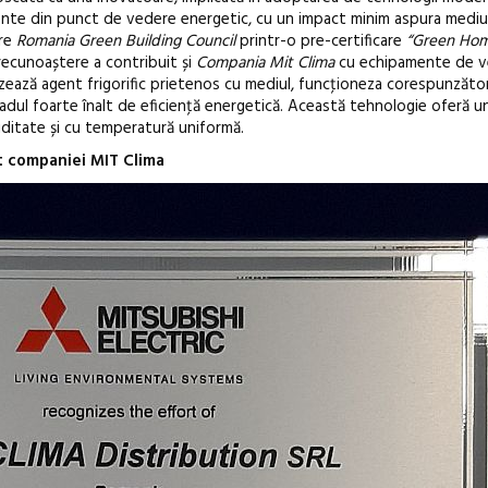
ficiente din punct de vedere energetic, cu un impact minim aspura mediu
tre
Romania Green Building Council
printr-o pre-certificare
“Green Hom
recunoaștere a contribuit și
Compania Mit Clima
cu echipamente de ven
izează agent frigorific prietenos cu mediul, funcţioneza corespunzăto
dul foarte înalt de eficienţă energetică. Această tehnologie oferă un
iditate și cu temperatură uniformă.
t companiei MIT Clima