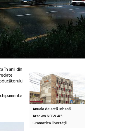
ca
. În anii din
reciate
roducătorului
chipamente
tă urbană
Festivalul Cinemascop
Sleeping Beauties la Bor
 #5:
revine la Eforie Sud cu a IX-a
dulceață de amintiri la
ertății
ediție
borcan, o cameră obscur
clătite cu apă minerală