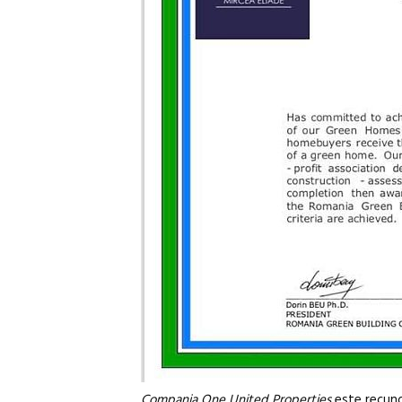
Compania One United Properties
este recuno