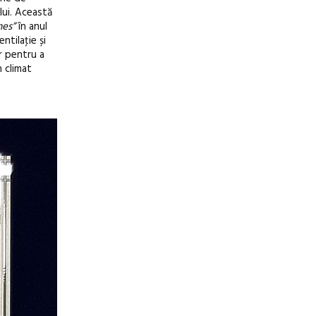
lui. Această
es”
în anul
tilaţie și
r pentru a
 climat