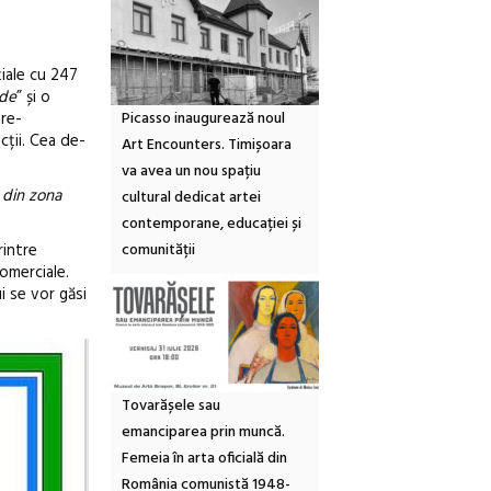
țiale cu 247
ade
” și o
pre-
Picasso inaugurează noul
cții. Cea de-
Art Encounters. Timișoara
va avea un nou spațiu
 din zona
cultural dedicat artei
contemporane, educației și
intre
comunității
comerciale.
i se vor găsi
Tovarășele sau
emanciparea prin muncă.
Femeia în arta oficială din
România comunistă 1948-