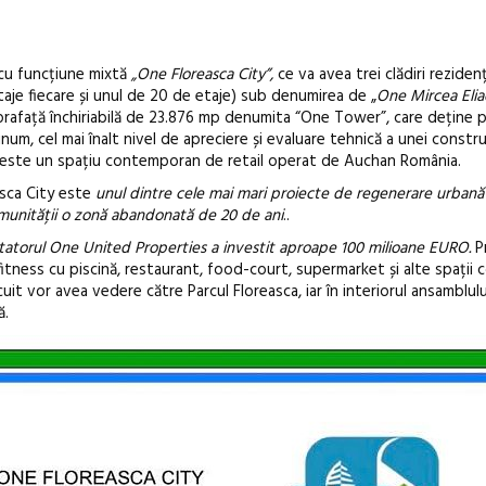
cu funcțiune mixtă
„One Floreasca City”,
ce va avea trei clădiri reziden
aje fiecare și unul de 20 de etaje) sub denumirea de „
One Mircea Eli
uprafață închiriabilă de 23.876 mp denumita “One Tower”, care deține 
inum, cel mai înalt nivel de apreciere și evaluare tehnică a unei constru
 este un spațiu contemporan de retail operat de Auchan România.
asca City este
unul dintre cele mai mari proiecte de regenerare urbană
comunității o zonă abandonată de 20 de ani
..
tatorul One United Properties a investit aproape 100 milioane EURO.
Pr
 fitness cu piscină, restaurant, food-court, supermarket și alte spații 
cuit vor avea vedere către Parcul Floreasca, iar în interiorul ansamblulu
ă.