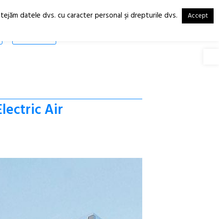
otejăm datele dvs. cu caracter personal şi drepturile dvs.
Accept
RO
EN
SHOP
Deschide
lectric Air