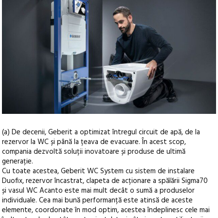
(a) De decenii, Geberit a optimizat întregul circuit de apă, de la
rezervor la WC și până la țeava de evacuare. În acest scop,
compania dezvoltă soluții inovatoare și produse de ultimă
generație.
Cu toate acestea, Geberit WC System cu sistem de instalare
Duofix, rezervor încastrat, clapeta de acționare a spălării Sigma70
și vasul WC Acanto este mai mult decât o sumă a produselor
individuale. Cea mai bună performanță este atinsă de aceste
elemente, coordonate în mod optim, acestea îndeplinesc cele mai