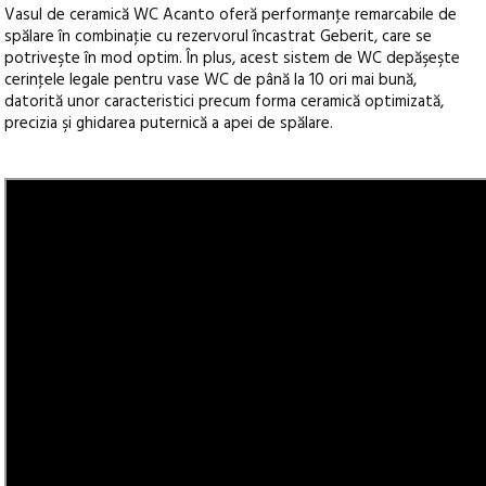
Vasul de ceramică WC Acanto oferă performanţe remarcabile de
spălare în combinaţie cu rezervorul încastrat Geberit, care se
potriveşte în mod optim. În plus, acest sistem de WC depăşeşte
cerinţele legale pentru vase WC de până la 10 ori mai bună,
datorită unor caracteristici precum forma ceramică optimizată,
precizia şi ghidarea puternică a apei de spălare.