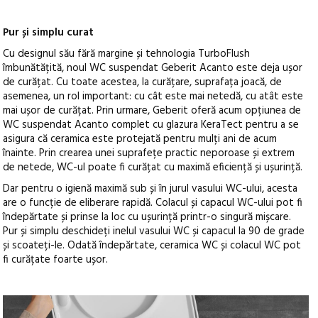
Pur și simplu curat
Cu designul său fără margine și tehnologia TurboFlush
îmbunătățită, noul WC suspendat Geberit Acanto este deja ușor
de curățat. Cu toate acestea, la curățare, suprafața joacă, de
asemenea, un rol important: cu cât este mai netedă, cu atât este
mai ușor de curățat. Prin urmare, Geberit oferă acum opțiunea de
WC suspendat Acanto complet cu glazura KeraTect pentru a se
asigura că ceramica este protejată pentru mulți ani de acum
înainte. Prin crearea unei suprafețe practic neporoase și extrem
de netede, WC-ul poate fi curățat cu maximă eficiență și ușurință.
Dar pentru o igienă maximă sub și în jurul vasului WC-ului, acesta
are o funcție de eliberare rapidă. Colacul și capacul WC-ului pot fi
îndepărtate și prinse la loc cu ușurință printr-o singură mișcare.
Pur și simplu deschideți inelul vasului WC și capacul la 90 de grade
și scoateți-le. Odată îndepărtate, ceramica WC și colacul WC pot
fi curățate foarte ușor.