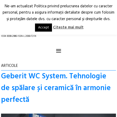
Ne-am actualizat Politica privind prelucrarea datelor cu caracter
Deschide
RO
EN
personal, pentru a asigura informaţii detaliate despre cum folosim
şi protejăm datele dvs. cu caracter personal şi drepturile dvs.
Arhitectură.
Oraș.
Societate.
Citeste mai mult
Accept
revistă online
ISSN 3008-2986 ISSN-L 2069-721X
≡
ARTICOLE
Geberit WC System. Tehnologie
de spălare și ceramică în armonie
perfectă