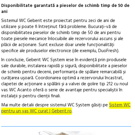
Disponibilitate garantată a pieselor de schimb timp de 50 de
ani
Sistemul WC Geberit este proiectat pentru zeci de ani de
utilizare și poate fi întreținut fără probleme. Bucurați-vă de
disponibilitatea pieselor de schimb timp de 50 de ani pentru
toate piesele mecanice înlocuibile ale rezervorului ascuns și ale
plăcii de acționare. Sunt excluse doar unele funcționalități
specifice ale produselor electronice (de exemplu, DuoFresh).
In concluzie, Geberit WC System iese în evidență prin produsele
sale durabile, instalarea rapidă și sigură, disponibilitate a pieselor
de schimb pentru decenii, performanța de spălare remarcabilă și
curățarea ușoară. Coordonarea optimă a rezervorului încastrat,
clapetei de acționare a spălării și a valvei de golire tip 212 cu noul
vas WC Acanto oferă o serie de avantaje pentru specialiștii în
instalații și pentru clienții finali.
Mai multe detalii despre sistemul WC System găsiți pe
Sistem WC
pentru un vas WC curat | Geberit.ro
.