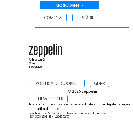
ABONAMENTE
COMENZI
LIBRĂRII
Arhitectură.
Oraș.
Societate.
POLITICA DE COOKIES
GDPR
© 2026 zeppelin
NEWSLETTER
Toate imaginile si textele de pe acest site sunt protejate de legea
drepturilor de autor
revista online Zeppelin, editată de SG Studio și echipa Zeppelin
ISSN 3008-2986 ISSN-L 2069-721X