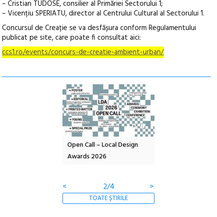
– Cristian TUDOSE, consilier al Primăriei Sectorului 1;
– Vicențiu SPERIATU, director al Centrului Cultural al Sectorului 1.
Concursul de Creație se va desfășura conform Regulamentului
publicat pe site, care poate fi consultat aici:
ccs1.ro/events/concurs-de-creatie-ambient-urban/
nd: POELANDA – parc
Open Call – Local Design
Anuala de artă urba
e și co-creație
Awards 2026
Artown NOW #5:
Gramatica libertății
<
2/4
>
TOATE ȘTIRILE