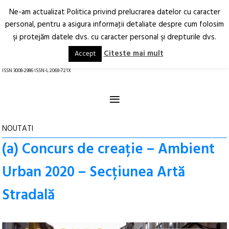
Ne-am actualizat Politica privind prelucrarea datelor cu caracter
Deschide
RO
EN
personal, pentru a asigura informaţii detaliate despre cum folosim
şi protejăm datele dvs. cu caracter personal şi drepturile dvs.
Arhitectură.
Oraș.
Societate.
Citeste mai mult
Accept
revistă online
ISSN 3008-2986 ISSN-L 2069-721X
≡
NOUTATI
(a) Concurs de creație – Ambient
Urban 2020 – Secțiunea Artă
Stradală