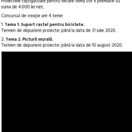
Proiectele câștigătoare pentru fiecare temă vor fi premiate cu
suma de 4.000 lei net.
Concursul de creație are 4 teme:
1.
Tema 1. Suport rastel pentru biciclete.
Termen de depunere proiecte: până la data de 31 iulie 2020.
2.
Tema 2. Pictură murală.
Termen de depunere proiecte: până la data de 10 august 2020.