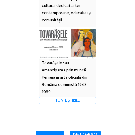
cultural dedicat artei
contemporane, educației și
comunității
Tovarășele sau
emanciparea prin muncă.
Femeia în arta oficială din
România comunistă 1948-
1989
TOATE ȘTIRILE
INSTAGRAM