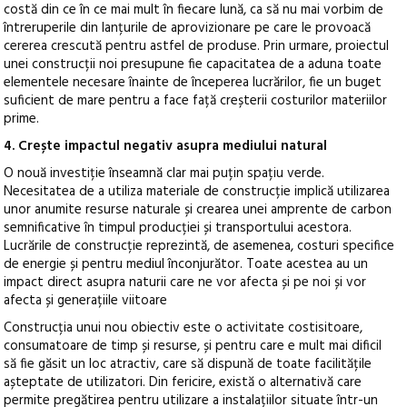
costă din ce în ce mai mult în fiecare lună, ca să nu mai vorbim de
întreruperile din lanțurile de aprovizionare pe care le provoacă
cererea crescută pentru astfel de produse. Prin urmare, proiectul
unei construcții noi presupune fie capacitatea de a aduna toate
elementele necesare înainte de începerea lucrărilor, fie un buget
suficient de mare pentru a face față creșterii costurilor materiilor
prime.
4. Crește impactul negativ asupra mediului natural
O nouă investiție înseamnă clar mai puțin spațiu verde.
Necesitatea de a utiliza materiale de construcție implică utilizarea
unor anumite resurse naturale și crearea unei amprente de carbon
semnificative în timpul producției și transportului acestora.
Lucrările de construcție reprezintă, de asemenea, costuri specifice
de energie și pentru mediul înconjurător. Toate acestea au un
impact direct asupra naturii care ne vor afecta și pe noi și vor
afecta și generațiile viitoare
Construcția unui nou obiectiv este o activitate costisitoare,
consumatoare de timp și resurse, și pentru care e mult mai dificil
să fie găsit un loc atractiv, care să dispună de toate facilitățile
așteptate de utilizatori. Din fericire, există o alternativă care
permite pregătirea pentru utilizare a instalațiilor situate într-un