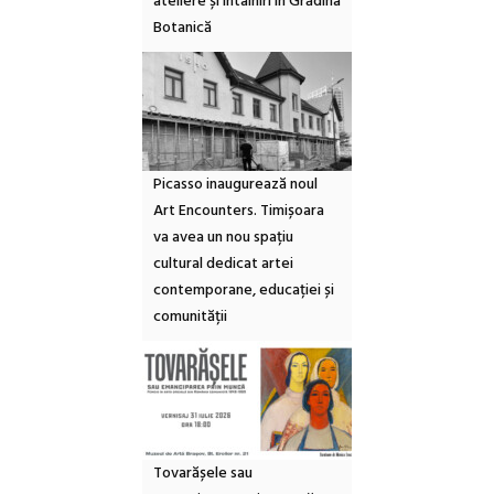
ateliere și întâlniri în Grădina
Botanică
Picasso inaugurează noul
Art Encounters. Timișoara
va avea un nou spațiu
cultural dedicat artei
contemporane, educației și
comunității
Tovarășele sau