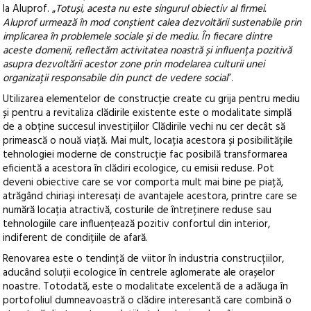
la Aluprof. „
Totuși, acesta nu este singurul obiectiv al firmei.
Aluprof urmează în mod conștient calea dezvoltării sustenabile prin
implicarea în problemele sociale și de mediu. În fiecare dintre
aceste domenii, reflectăm activitatea noastră și influența pozitivă
asupra dezvoltării acestor zone prin modelarea culturii unei
organizații responsabile din punct de vedere social
”.
Utilizarea elementelor de construcție create cu grija pentru mediu
și pentru a revitaliza clădirile existente este o modalitate simplă
de a obține succesul investițiilor Clădirile vechi nu cer decât să
primească o nouă viață. Mai mult, locația acestora și posibilitățile
tehnologiei moderne de construcție fac posibilă transformarea
eficientă a acestora în clădiri ecologice, cu emisii reduse. Pot
deveni obiective care se vor comporta mult mai bine pe piață,
atrăgând chiriași interesați de avantajele acestora, printre care se
numără locația atractivă, costurile de întreținere reduse sau
tehnologiile care influențează pozitiv confortul din interior,
indiferent de condițiile de afară.
Renovarea este o tendință de viitor în industria construcțiilor,
aducând soluții ecologice în centrele aglomerate ale orașelor
noastre. Totodată, este o modalitate excelentă de a adăuga în
portofoliul dumneavoastră o clădire interesantă care combină o