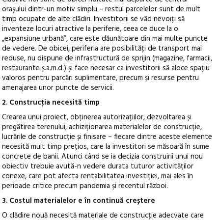
orașului dintr-un motiv simplu – restul parcelelor sunt de mult
timp ocupate de alte clădiri. Investitorii se văd nevoiți să
inventeze locuri atractive la periferie, ceea ce duce la o
„expansiune urbană”, care este dăunătoare din mai multe puncte
de vedere. De obicei, periferia are posibilități de transport mai
reduse, nu dispune de infrastructură de sprijin (magazine, farmacii,
restaurante ș.a.m.d.) și face necesar ca investitorii să aloce spațiu
valoros pentru parcări suplimentare, precum și resurse pentru
amenajarea unor puncte de servicii.
2. Construcția necesită timp
Crearea unui proiect, obținerea autorizațiilor, dezvoltarea și
pregătirea terenului, achiziționarea materialelor de construcție,
lucrările de construcție și finisare – fiecare dintre aceste elemente
necesită mult timp prețios, care la investitori se măsoară în sume
concrete de banii. Atunci când se ia decizia construirii unui nou
obiectiv trebuie avută-n vedere durata tuturor activităților
conexe, care pot afecta rentabilitatea investiției, mai ales în
perioade critice precum pandemia și recentul război.
3. Costul materialelor e în continuă creștere
O clădire nouă necesită materiale de construcție adecvate care