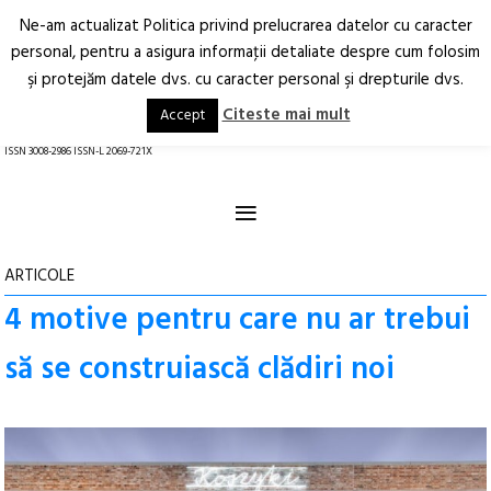
Ne-am actualizat Politica privind prelucrarea datelor cu caracter
Deschide
RO
EN
personal, pentru a asigura informaţii detaliate despre cum folosim
şi protejăm datele dvs. cu caracter personal şi drepturile dvs.
Arhitectură.
Oraș.
Societate.
Citeste mai mult
Accept
revistă online
ISSN 3008-2986 ISSN-L 2069-721X
≡
ARTICOLE
4 motive pentru care nu ar trebui
să se construiască clădiri noi