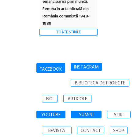
emanciparea prin muncă.
Femeia în arta oficială din
România comunistă 1948-
1989
TOATE ȘTIRILE
INSTAGRAM
FACEBOOK
BIBLIOTECA DE PROIECTE
NOI
ARTICOLE
YOUTUBE
YUMPU
STIRI
REVISTA
CONTACT
SHOP