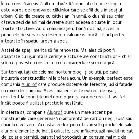
În ce constă această alternativă? Răspunsul e foarte simplu –
este vorba de renovarea clădirilor care se află deja în spațiul
urban. Clădirile create cu câțiva ani în urmă, o duzină sau chiar
câteva zeci de ani mai devreme sunt adesea situate în locuri
foarte atractive. Au o comunicație urbană optimă, acces la
punctele de servicii și deseori o valoare istorică – fiind perfect
integrate în spațiul urban și social.
Astfel de spații merită să fie renovate. Mai ales că pot fi
adaptate cu ușurință la cerințele actuale ale construcțiilor – chiar
și în ce privește construirea cu emisii reduse și ecologică.
Suntem ajutați de cele mai noi tehnologii și soluții, pe care
industria construcțiilor ni le oferă acum. Un exemplu perfect este
compania
Aluprof
care produce sisteme de ferestre, uși și fațade
cu rame din aluminiu. Acest material este extrem de ușor,
rezistent la condițiile meteorologice și ușor de reciclat, astfel
încât poate fi utilizat practic la nesfârșit.
În oferta sa, compania
Aluprof
pune un mare accent pe
construcțiile care generează o amprentă de carbon neglijabilă sau
chiar la nivel zero. Aceasta are loc prin utilizarea în produsele sale
a unor elemente de înaltă calitate, care influențează nivelul ridicat
de izolație termică, garantând totodată un consum mai mic de