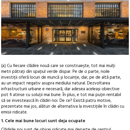
(a) Cu fiecare clădire nouă care se construiește, tot mai mulți
metri pătrați din spațiul verde dispar. Pe de o parte, noile
investiții oferă locuri de muncă și locuințe, dar, pe de altă parte,
au un impact negativ asupra mediului natural.
Dezvoltarea
infrastructurii urbane e necesară, dar adesea aceleași obiective
pot fi atinse cu soluții mai bune. În plus, e tot mai puțin rentabil
să se investească în clădiri noi. De ce? Există patru motive,
prezentate mai jos, alături de alternativa la investițiile în clădiri cu
emisii ridicate.
1. Cele mai bune locuri sunt deja ocupate
Clădirile noi sunt de obicei ridicate mai departe de centrul