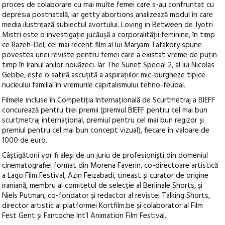
proces de colaborare cu mai multe femei care s-au confruntat cu
depresia postnatală, iar getty abortions analizează modul în care
media ilustrează subiectul avortului. Loving in Between de Jyotri
Mistri este o investigație jucăușă a corporalității feminine, în timp
ce Razeh-Del, cel mai recent film al lui Maryam Tafakory spune
povestea unei reviste pentru femei care a existat vreme de puțin
timp în Iranul anilor nouăzeci. Iar The Sunet Special 2, al lui Nicolas
Gebbe, este o satiră ascuțită a aspirațiilor mic-burgheze tipice
nucleului familial în vremurile capitalismului tehno-feudal.
Filmele incluse în Competiția Internațională de Scurtmetraj a BIEFF
concurează pentru trei premii (premiul BIEFF pentru cel mai bun
scurtmetraj internațional, premiul pentru cel mai bun regizor și
premiul pentru cel mai bun concept vizual), fiecare în valoare de
1000 de euro.
Câștigătorii vor fi aleși de un juriu de profesioniști din domeniul
cinematografiei format din Morena Faverin, co-directoare artistică
a Lago Film Festival, Azin Feizabadi, cineast și curator de origine
iraniană, membru al comitetul de selecție al Berlinale Shorts, și
Niels Putman, co-fondator și redactor al revistei Talking Shorts,
director artistic al platformei Kortfilm.be și colaborator al Film
Fest Gent și Fantoche Int’l Animation Film Festival.