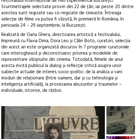
Festivalului Internațional de Film Experimental București.
Scurtmetrajele selectate provin din 22 de țări, iar peste 20 dintre
acestea sunt regizate sau co-regizate de cineaste. Întreaga
selecție de filme va putea fi văzută, în premieră în România, în
perioada 24 – 29 septembrie, la București.
Realizată de Oana Ghera, directoarea artistică a festivalului,
împreună cu Flavia Dima, Dora Leu și Călin Boto, curatori, selecția
din acest an este organizată discursiv în 7 programe curatoriale
care interoghează și deconstruiesc privirea și modelele de
reprezentare obișnuite din cinema. Totodată, filmele de anul
acesta invită publicul la dialog și reflecție critică asupra unor
subiecte actuale de interes socio-politic: de la analiza a varii
moduri de relaționare (între oameni, dar și cu tehnologia și
inteligența artificială), la procesarea abuzurilor și traumelor –
individuale, istorice, de război.