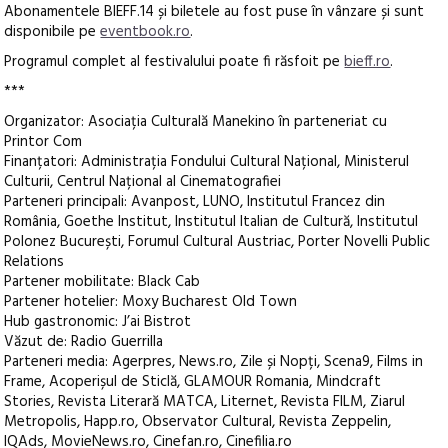
Abonamentele BIEFF.14 și biletele au fost puse în vânzare și sunt
disponibile pe
eventbook.ro
.
Programul complet al festivalului poate fi răsfoit pe
bieff.ro
.
***
Organizator: Asociația Culturală Manekino în parteneriat cu
Printor Com
Finanțatori: Administrația Fondului Cultural Național, Ministerul
Culturii, Centrul Național al Cinematografiei
Parteneri principali: Avanpost, LUNO, Institutul Francez din
România, Goethe Institut, Institutul Italian de Cultură, Institutul
Polonez București, Forumul Cultural Austriac, Porter Novelli Public
Relations
Partener mobilitate: Black Cab
Partener hotelier: Moxy Bucharest Old Town
Hub gastronomic: J’ai Bistrot
Văzut de: Radio Guerrilla
Parteneri media: Agerpres, News.ro, Zile și Nopți, Scena9, Films in
Frame, Acoperișul de Sticlă, GLAMOUR Romania, Mindcraft
Stories, Revista Literară MATCA, Liternet, Revista FILM, Ziarul
Metropolis, Happ.ro, Observator Cultural, Revista Zeppelin,
IQAds, MovieNews.ro, Cinefan.ro, Cinefilia.ro