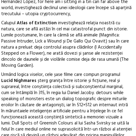
Hernández López, for here am i sitting in a tin can far above the
world, investighează declinul unei ideologii care începe să aparțină
trecutului – utopia cryptocurrency,
Calupul
Atlas of Extinction
investighează relația noastră cu
natura, care se află astăzi în cel mai catastrofal punct din istorie.
Lumile postumane, în care la cârmă se află animale (Magnifica:
Passive Intruder, Lick a Wound și De Gallo Qui Ovavit) sau în care
natura a preluat deja controlul asupra clădirilor (I Accidentally
Stepped on a Flower), ne arată dovezi și șanse ale rezistenței
dincolo de daunele și de violările comise deja de rasa umană (The
Moving Garden).
Urmând logica viselor, cele șase filme care compun programul
Lucid Nighmares
șterg granița între istorie și ficțiune, real și
suprareal, între conștiința colectivă și subconștientul marginal,
cum se întâmplă în 315, în regia lui Daniel Jacoby. detours while
speaking of monsters este un dialog topografic despre miturile
eroilor în căutare de antagoniști, iar în 512×512 un internaut intră
în măruntaiele inteligenței artificiale pentru a înțelege în ce fel
funcționează această conștiință sintetică a memoriei vizuale a
lumii. Dull Spots of Greenish Colours al lui Sasha Svirsky se uită la
felul în care mediul online ne suprasolicită într-un război al atenției
care riscă să devină un război adevărat din pricina manipulărilor