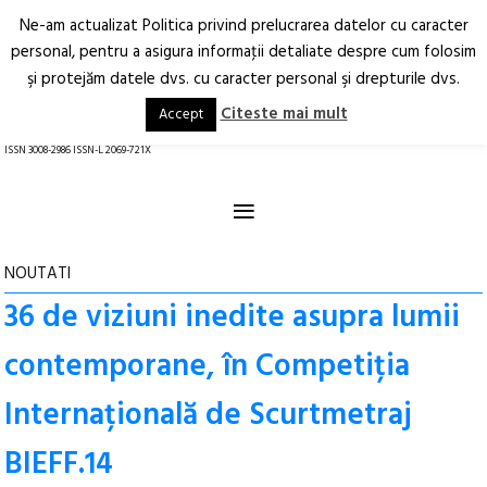
Ne-am actualizat Politica privind prelucrarea datelor cu caracter
Deschide
RO
EN
personal, pentru a asigura informaţii detaliate despre cum folosim
şi protejăm datele dvs. cu caracter personal şi drepturile dvs.
Arhitectură.
Oraș.
Societate.
Citeste mai mult
Accept
revistă online
ISSN 3008-2986 ISSN-L 2069-721X
≡
NOUTATI
36 de viziuni inedite asupra lumii
contemporane, în Competiția
Internațională de Scurtmetraj
BIEFF.14