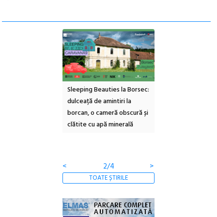
inemascop
Sleeping Beauties la Borsec:
Festivalul Strada
rie Sud cu a IX-a
dulceață de amintiri la
Armenească #10: conce
borcan, o cameră obscură și
ateliere și întâlniri în Gr
clătite cu apă minerală
Botanică
<
3/4
>
TOATE ȘTIRILE