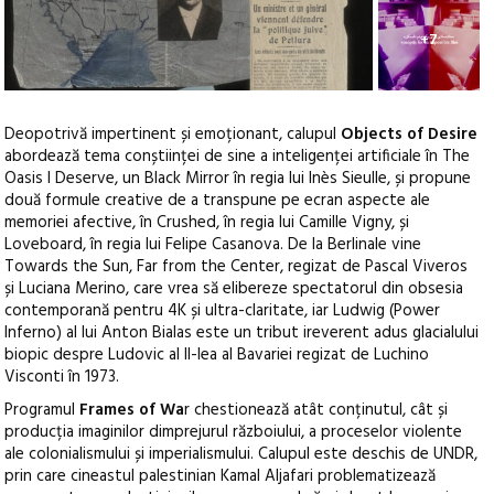
+7
Deopotrivă impertinent și emoționant, calupul
Objects of Desire
abordează tema conștiinței de sine a inteligenței artificiale în The
Oasis I Deserve, un Black Mirror în regia lui Inès Sieulle, și propune
două formule creative de a transpune pe ecran aspecte ale
memoriei afective, în Crushed, în regia lui Camille Vigny, și
Loveboard, în regia lui Felipe Casanova. De la Berlinale vine
Towards the Sun, Far from the Center, regizat de Pascal Viveros
și Luciana Merino, care vrea să elibereze spectatorul din obsesia
contemporană pentru 4K și ultra-claritate, iar Ludwig (Power
Inferno) al lui Anton Bialas este un tribut ireverent adus glacialului
biopic despre Ludovic al II-lea al Bavariei regizat de Luchino
Visconti în 1973.
Programul
Frames of Wa
r chestionează atât conținutul, cât și
producția imaginilor dimprejurul războiului, a proceselor violente
ale colonialismului și imperialismului. Calupul este deschis de UNDR,
prin care cineastul palestinian Kamal Aljafari problematizează