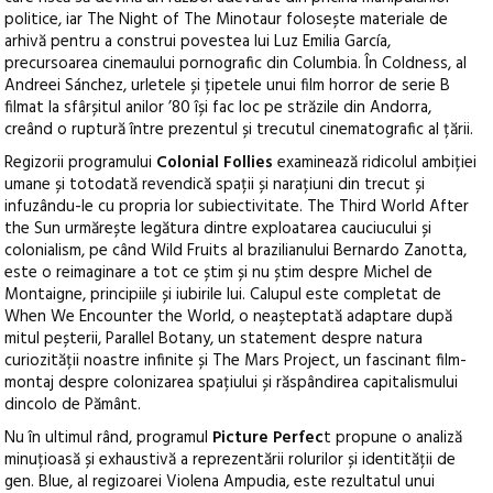
politice, iar The Night of The Minotaur folosește materiale de
arhivă pentru a construi povestea lui Luz Emilia García,
precursoarea cinemaului pornografic din Columbia. În Coldness, al
Andreei Sánchez, urletele și țipetele unui film horror de serie B
filmat la sfârșitul anilor ’80 își fac loc pe străzile din Andorra,
creând o ruptură între prezentul și trecutul cinematografic al țării.
Regizorii programului
Colonial Follies
examinează ridicolul ambiției
umane și totodată revendică spații și narațiuni din trecut și
infuzându-le cu propria lor subiectivitate. The Third World After
the Sun urmărește legătura dintre exploatarea cauciucului și
colonialism, pe când Wild Fruits al brazilianului Bernardo Zanotta,
este o reimaginare a tot ce știm și nu știm despre Michel de
Montaigne, principiile și iubirile lui. Calupul este completat de
When We Encounter the World, o neașteptată adaptare după
mitul peșterii, Parallel Botany, un statement despre natura
curiozității noastre infinite și The Mars Project, un fascinant film-
montaj despre colonizarea spațiului și răspândirea capitalismului
dincolo de Pământ.
Nu în ultimul rând, programul
Picture Perfec
t propune o analiză
minuțioasă și exhaustivă a reprezentării rolurilor și identității de
gen. Blue, al regizoarei Violena Ampudia, este rezultatul unui