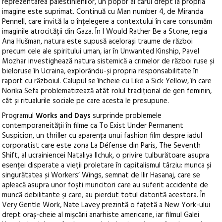
reprezentarea palestinienilor, un popor al cărui drept la propria
imagine este suprimat. Continuă cu Man number 4, de Miranda
Pennell, care invită la o înțelegere a contextului în care consumăm
imaginile atrocității din Gaza. În I Would Rather Be a Stone, regia
Ana Hušman, natura este supusă acelorași traume de război
precum cele ale spiritului uman, iar în Unwanted Kinship, Pavel
Mozhar investighează natura sistemică a crimelor de război ruse și
bieloruse în Ucraina, explorându-și propria responsabilitate în
raport cu războiul. Calupul se încheie cu Like a Sick Yellow, în care
Norika Sefa problematizează atât rolul tradițional de gen feminin,
cât și ritualurile sociale pe care acesta le presupune.
Programul
Works and Days
surprinde problemele
contemporaneității în filme ca To Exist Under Permanent
Suspicion, un thriller cu aparența unui fashion film despre iadul
corporatist care este zona La Défense din Paris, The Seventh
Shift, al ucrainiencei Nataliya Ilchuk, o privire tulburătoare asupra
esenței disperate a vieții proletare în capitalismul târziu: munca și
singurătatea și Workers’ Wings, semnat de Ilir Hasanaj, care se
apleacă asupra unor foști muncitori care au suferit accidente de
muncă debilitante și care, au pierdut totul datorită acestora. În
Very Gentle Work, Nate Lavey prezintă o fațetă a New York-ului
drept oraș-cheie al mișcării anarhiste americane, iar filmul Galei