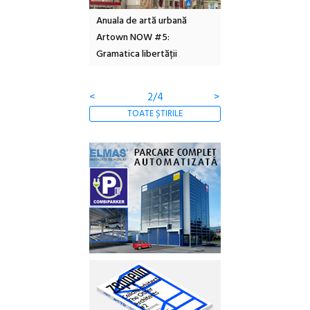
l – Local Design
Anuala de artă urbană
Festivalul Cinemas
 2026
Artown NOW #5:
revine la Eforie Sud 
Gramatica libertății
ediție
<
2/4
>
TOATE ȘTIRILE