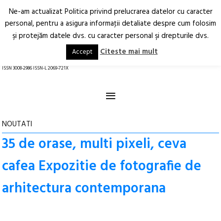
Ne-am actualizat Politica privind prelucrarea datelor cu caracter
Deschide
RO
EN
personal, pentru a asigura informaţii detaliate despre cum folosim
şi protejăm datele dvs. cu caracter personal şi drepturile dvs.
Arhitectură.
Oraș.
Societate.
Citeste mai mult
Accept
revistă online
ISSN 3008-2986 ISSN-L 2069-721X
≡
NOUTATI
35 de orase, multi pixeli, ceva
cafea Expozitie de fotografie de
arhitectura contemporana