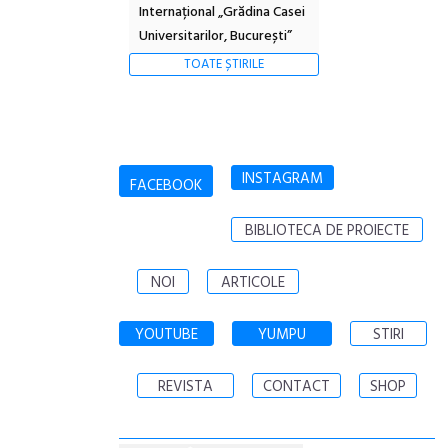
Internațional „Grădina Casei
Universitarilor, București”
TOATE ȘTIRILE
INSTAGRAM
FACEBOOK
BIBLIOTECA DE PROIECTE
NOI
ARTICOLE
YOUTUBE
YUMPU
STIRI
REVISTA
CONTACT
SHOP