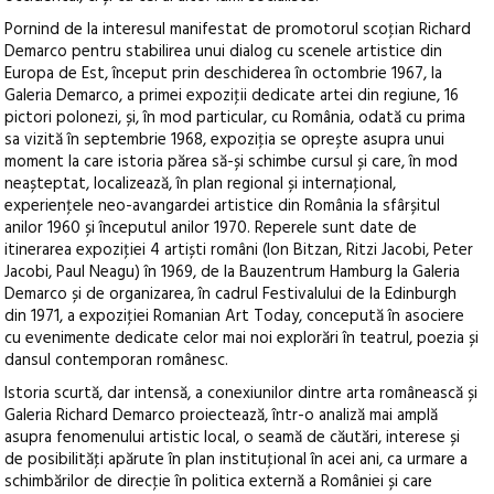
Pornind de la interesul manifestat de promotorul scoţian Richard
Demarco pentru stabilirea unui dialog cu scenele artistice din
Europa de Est, început prin deschiderea în octombrie 1967, la
Galeria Demarco, a primei expoziţii dedicate artei din regiune, 16
pictori polonezi, și, în mod particular, cu România, odată cu prima
sa vizită în septembrie 1968, expoziţia se oprește asupra unui
moment la care istoria părea să-și schimbe cursul și care, în mod
neașteptat, localizează, în plan regional și internaţional,
experienţele neo-avangardei artistice din România la sfârșitul
anilor 1960 și începutul anilor 1970. Reperele sunt date de
itinerarea expoziţiei 4 artiști români (Ion Bitzan, Ritzi Jacobi, Peter
Jacobi, Paul Neagu) în 1969, de la Bauzentrum Hamburg la Galeria
Demarco și de organizarea, în cadrul Festivalului de la Edinburgh
din 1971, a expoziţiei Romanian Art Today, concepută în asociere
cu evenimente dedicate celor mai noi explorări în teatrul, poezia și
dansul contemporan românesc.
Istoria scurtă, dar intensă, a conexiunilor dintre arta românească și
Galeria Richard Demarco proiectează, într-o analiză mai amplă
asupra fenomenului artistic local, o seamă de căutări, interese și
de posibilităţi apărute în plan instituţional în acei ani, ca urmare a
schimbărilor de direcţie în politica externă a României și care