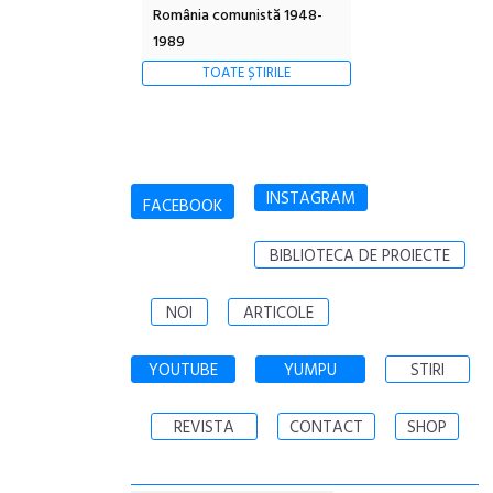
România comunistă 1948-
1989
TOATE ȘTIRILE
INSTAGRAM
FACEBOOK
BIBLIOTECA DE PROIECTE
NOI
ARTICOLE
YOUTUBE
YUMPU
STIRI
REVISTA
CONTACT
SHOP