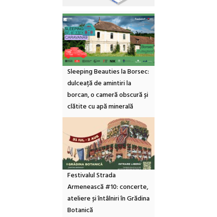
Sleeping Beauties la Borsec:
dulceață de amintiri la
borcan, o cameră obscură și
clătite cu apă minerală
Festivalul Strada
Armenească #10: concerte,
ateliere și întâlniri în Grădina
Botanică