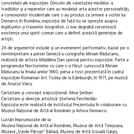
constelaţii ale expoziţiei. Dincolo de varietatea mediilor, a
tradiţiilor și a reperelor care au modelat arta acestor personalităţi,
a conexiunilor incidentale care s-au produs ca urmare a vizitei lui
Demarco în România, expoziţia de faţă nu se oprește asupra
legăturilor și traseelor biografice, ci mai degrabă cercetează
existenţa unui spirit comun care a definit această generaţie de
artiști.
24 de argumente include și un eveniment performativ, bazat pe o
reinterpretare a piesei Geneză a coregrafei Miriam Răducanu,
realizată de artista Mădălina Dan special pentru expoziţie. Parte a
programului Nocturnelor cu care s-a făcut cunoscută Miriam
Răducanu la finalul anilor 1960, piesa a fost prezentată în cadrul
expoziţiei Romanian Art Today de la Edinburgh, în 1971, pe muzică
de Anatol Vieru.
Cercetare și concept expoziţional: Alina Șerban
Cercetare și direcţie artistică: Ștefania Ferchedău
Expoziţia este realizată de Institutul Prezentului în colaborare cu
Muzeul Naţional de Artă al României și Arhiva Demarco.
Lucrări împrumutate de la:
Muzeul Naţional de Artă al României, Muzeul de Artă Timișoara,
Muzeul „Vasile Pârvan” Bârlad, Muzeul de Artă Vizuală Galaţi,