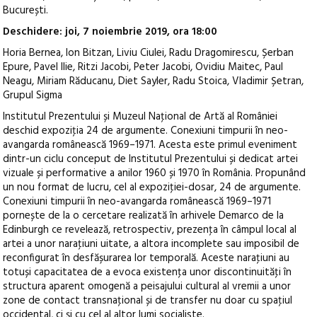
București.
Deschidere: joi, 7 noiembrie 2019, ora 18:00
Horia Bernea, Ion Bitzan, Liviu Ciulei, Radu Dragomirescu, Șerban
Epure, Pavel Ilie, Ritzi Jacobi, Peter Jacobi, Ovidiu Maitec, Paul
Neagu, Miriam Răducanu, Diet Sayler, Radu Stoica, Vladimir Șetran,
Grupul Sigma
Institutul Prezentului și Muzeul Naţional de Artă al României
deschid expoziţia 24 de argumente. Conexiuni timpurii în neo-
avangarda românească 1969–1971. Acesta este primul eveniment
dintr-un ciclu conceput de Institutul Prezentului și dedicat artei
vizuale și performative a anilor 1960 și 1970 în România. Propunând
un nou format de lucru, cel al expoziţiei-dosar, 24 de argumente.
Conexiuni timpurii în neo-avangarda românească 1969–1971
pornește de la o cercetare realizată în arhivele Demarco de la
Edinburgh ce revelează, retrospectiv, prezenţa în câmpul local al
artei a unor naraţiuni uitate, a altora incomplete sau imposibil de
reconfigurat în desfășurarea lor temporală. Aceste naraţiuni au
totuși capacitatea de a evoca existenţa unor discontinuităţi în
structura aparent omogenă a peisajului cultural al vremii a unor
zone de contact transnaţional și de transfer nu doar cu spaţiul
occidental, ci și cu cel al altor lumi socialiste.