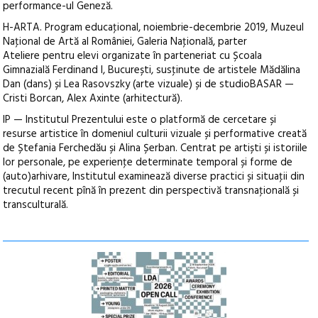
performance-ul Geneză.
H-ARTA. Program educaţional, noiembrie-decembrie 2019, Muzeul
Naţional de Artă al României, Galeria Naţională, parter
Ateliere pentru elevi organizate în parteneriat cu Școala
Gimnazială Ferdinand I, București, susţinute de artistele Mădălina
Dan (dans) și Lea Rasovszky (arte vizuale) și de studioBASAR —
Cristi Borcan, Alex Axinte (arhitectură).
IP — Institutul Prezentului este o platformă de cercetare și
resurse artistice în domeniul culturii vizuale și performative creată
de Ștefania Ferchedău și Alina Șerban. Centrat pe artiști și istoriile
lor personale, pe experienţe determinate temporal și forme de
(auto)arhivare, Institutul examinează diverse practici și situaţii din
trecutul recent pînă în prezent din perspectivă transnaţională și
transculturală.