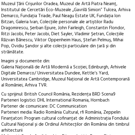
Muzeul Ţării Crișurilor Oradea, Muzeul de Artă Piatra Neamţ,
Institutul de Cercetări Eco-Muzeale „Gavrilă Simion” Tulcea, Arhiva
Demarco, Fundaţia Triade, Paul Neagu Estate UK, Fundaţia Ion
Bitzan, Galeria Ivan, Colecţiile personale ale artiștilor Radu
Dragomirescu, Șerban Epure, John Fairleigh, Constantin Flondor,
Ritzi Jacobi, Peter Jacobi, Diet Sayler, Vladimir Șetran, Colecţiile
Răzvan Bănescu, Viktor Oppenheim Haus, Ștefan Pelmuș, Mihai
Pop, Ovidiu Șandor și alte colecţii particulare din ţară și din
străinătate.
Imagini și documente din:
Galeria Naţională de Artă Modernă a Scoţiei, Edinburgh, Arhivele
Digitale Demarco/ Universitatea Dundee, Kettle’s Yard,
Universitatea Cambridge, Muzeul Naţional de Artă Contemporană
al României, Arhiva TVR.
Cu sprijinul: British Council România, Rezidenţa BRD Scena9
Parteneri logistici: DHL International Romania, Hornbach
Partener de comunicare: DC Communication
Parteneri media: Radio România Cultural, rfi România, Zeppelin
Finanţatori: Program cultural cofinanţat de Administraţia Fondului
Cultural Naţional și de Ordinul Arhitecţilor din România din timbrul
arhitecturii