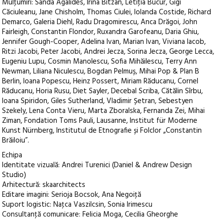
Mulţumiri: Sanda Agalides, Irina Bitzan, Letiţia Bucur, Gigi
Căciuleanu, Jane Chisholm, Thomas Ciulei, Iolanda Costide, Richard
Demarco, Galeria Diehl, Radu Dragomirescu, Anca Drăgoi, John
Fairleigh, Constantin Flondor, Ruxandra Garofeanu, Daria Ghiu,
Jennifer Gough-Cooper, Adelina Ivan, Marian Ivan, Viviana Iacob,
Ritzi Jacobi, Peter Jacobi, Andrei Jecza, Sorina Jecza, George Lecca,
Eugeniu Lupu, Cosmin Manolescu, Sofia Mihăilescu, Terry Ann
Newman, Liliana Niculescu, Bogdan Pelmuș, Mihai Pop & Plan B
Berlin, Ioana Popescu, Heinz Possert, Miriam Răducanu, Cornel
Răducanu, Horia Rusu, Diet Sayler, Decebal Scriba, Cătălin Sîrbu,
Ioana Spiridon, Giles Sutherland, Vladimir Șetran, Sebestyen
Szekely, Lena Conta Vieru, Marta Zboralska, Fernanda Zei, Mihai
Ziman, Fondation Toms Pauli, Lausanne, Institut für Moderne
Kunst Nürnberg, Institutul de Etnografie și Folclor „Constantin
Brăiloiu”.
Echipa
Identitate vizuală: Andrei Turenici (Daniel & Andrew Design
Studio)
Arhitectură: skaarchitects
Editare imagini: Serioja Bocsok, Ana Negoiţă
Suport logistic: Naţca Vaszilcsin, Sonia Irimescu
Consultanţă comunicare: Felicia Moga, Cecilia Gheorghe