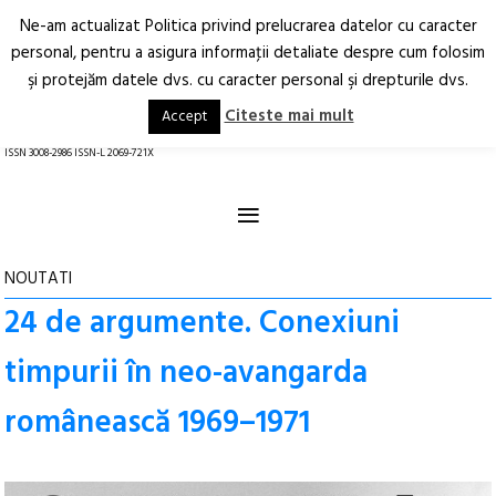
Ne-am actualizat Politica privind prelucrarea datelor cu caracter
Deschide
RO
EN
personal, pentru a asigura informaţii detaliate despre cum folosim
şi protejăm datele dvs. cu caracter personal şi drepturile dvs.
Arhitectură.
Oraș.
Societate.
Citeste mai mult
Accept
revistă online
ISSN 3008-2986 ISSN-L 2069-721X
≡
NOUTATI
24 de argumente. Conexiuni
timpurii în neo-avangarda
românească 1969–1971