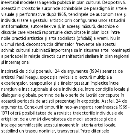
inevitabil modelează agenda publică în plan cultural. Deopotrivă,
această microistorie surprinde schimbările de paradigmă în artele
vizuale și performative după 1965, tendinţele de autonomizare și
individualizare a gestului artistic prin configurarea unor atitudini
antiformaliste, autoreflexive și, în aceeași măsură, deschide o
discuţie care vizează raporturile dezvoltate în plan local între
noile practici artistice și arta socialistă (oficială) a vremii. Nu în
ultimul rând, deconstrucţia diferitelor frecvenţe ale acestui
schimb cultural subliniază importanţa sa în situarea artei românești
a perioadei în relaţie directă cu manifestări similare în plan regional
și internaţional.
Inspirată de titlul poemului 24 de argumente (1984) semnat de
artistul Paul Neagu, expoziţia invită la o lectură multiplă a
experienţelor, tempourilor și a finelor ţesături împletite între
naraţiunile instituţionale și cele individuale, între condiţiile locale și
dialogurile globale, pornind de la o serie de lucrări concepute în
această perioadă de artiștii prezentaţi în expoziţie. Astfel, 24 de
argumente. Conexiuni timpurii în neo-avangarda românească 1969–
1971 oferă posibilitatea de a revizita traiectoriile individuale ale
artiștilor, de a urmări diversitatea de medii abordate și de a
înţelege semnificaţiile acestui moment în istoria artei locale,
stabilind un traseu nonliniar, transversal, între diferitele