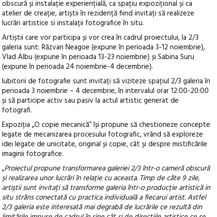
obscură și instalație experiențială, ca spațiu expozițional și ca
atelier de creație, artiștii în rezidență fiind invitați să realizeze
lucrări artistice si instalații fotografice în situ.
Artiștii care vor participa și vor crea în cadrul proiectului, la 2/3
galeria sunt: Răzvan Neagoe (expune în perioada 3-12 noiembrie),
Vlad Albu (expune în perioada 13-23 noiembrie) și Sabina Suru
(expune în perioada 24 noiembrie-4 decembrie).
Iubitorii de fotografie sunt invitați să viziteze spațiul 2/3 galeria în
perioada 3 noiembrie – 4 decembrie, în intervalul orar 12:00-20:00
și să participe activ sau pasiv la actul artistic generat de
fotografi.
Expoziția „O copie mecanică” își propune să chestioneze concepte
legate de mecanizarea procesului fotografic, vrând să exploreze
idei legate de unicitate, original și copie, cât și despre mistificările
imaginii fotografice.
„
Proiectul propune transformarea galeriei 2/3 într-o cameră obscură
și realizarea unor lucrări în relație cu aceasta. Timp de câte 9 zile,
artiștii sunt invitați să transforme galeria într-o producție artistică in
situ strâns conectată cu practica individuală a fiecarui artist. Astfel
2/3 galeria este interesată mai degrabă de lucrările ce rezultă din
limitările impuse de cadrul în sine cât și de direcțiile artistice ce se