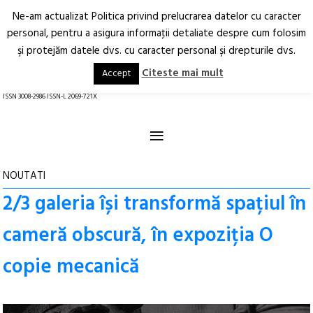
Ne-am actualizat Politica privind prelucrarea datelor cu caracter
Deschide
RO
EN
personal, pentru a asigura informaţii detaliate despre cum folosim
şi protejăm datele dvs. cu caracter personal şi drepturile dvs.
Arhitectură.
Oraș.
Societate.
Citeste mai mult
Accept
revistă online
ISSN 3008-2986 ISSN-L 2069-721X
≡
NOUTATI
2/3 galeria își transformă spațiul în
cameră obscură, în expoziția O
copie mecanică