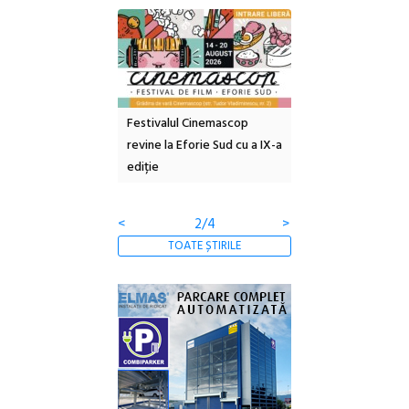
e artă urbană
Festivalul Cinemascop
Sleeping Beauties l
 NOW #5:
revine la Eforie Sud cu a IX-a
dulceață de amintiri
a libertății
ediție
borcan, o cameră ob
clătite cu apă miner
<
2/4
>
TOATE ȘTIRILE