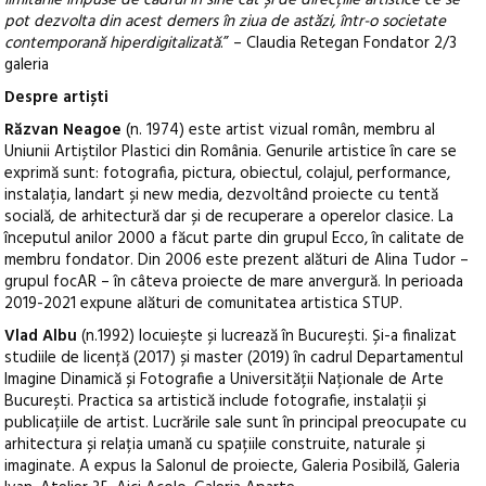
pot dezvolta din acest demers în ziua de astăzi, într-o societate
contemporană hiperdigitalizată
.” – Claudia Retegan Fondator 2/3
galeria
Despre artiști
Răzvan Neagoe
(n. 1974) este artist vizual român, membru al
Uniunii Artiștilor Plastici din România. Genurile artistice în care se
exprimă sunt: fotografia, pictura, obiectul, colajul, performance,
instalația, landart și new media, dezvoltând proiecte cu tentă
socială, de arhitectură dar și de recuperare a operelor clasice. La
începutul anilor 2000 a făcut parte din grupul Ecco, în calitate de
membru fondator. Din 2006 este prezent alături de Alina Tudor –
grupul focAR – în câteva proiecte de mare anvergură. In perioada
2019-2021 expune alături de comunitatea artistica STUP.
Vlad Albu
(n.1992) locuiește și lucrează în București. Și-a finalizat
studiile de licență (2017) și master (2019) în cadrul Departamentul
Imagine Dinamică și Fotografie a Universității Naționale de Arte
București. Practica sa artistică include fotografie, instalații și
publicațiile de artist. Lucrările sale sunt în principal preocupate cu
arhitectura și relația umană cu spațiile construite, naturale și
imaginate. A expus la Salonul de proiecte, Galeria Posibilă, Galeria