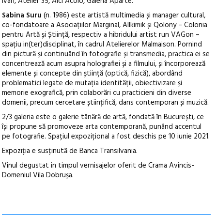
Ivan, Atelier 35, Aici Acolo, Galeria Aparte.
Sabina Suru
(n. 1986) este artistă multimedia și manager cultural,
co-fondatoare a Asociațiilor Marginal, Allkimik și Qolony – Colonia
pentru Artă și Știință, respectiv a hibridului artist run VAGon –
spațiu in(ter)disciplinat, în cadrul Atelierelor Malmaison. Pornind
din pictură și continuând în fotografie și transmedia, practica ei se
concentrează acum asupra holografiei și a filmului, și încorporează
elemente și concepte din știință (optică, fizică), abordând
problematici legate de mutația identității, obiectivizare și
memorie exografică, prin colaborări cu practicieni din diverse
domenii, precum cercetare științifică, dans contemporan și muzică.
2/3 galeria este o galerie tânără de artă, fondată în București, ce
își propune să promoveze arta contemporană, punând accentul
pe fotografie. Spațiul expozițional a fost deschis pe 10 iunie 2021.
Expoziția e susținută de Banca Transilvania.
Vinul degustat in timpul vernisajelor oferit de Crama Avincis-
Domeniul Vila Dobrușa.