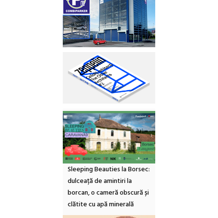
Sleeping Beauties la Borsec:
dulceață de amintiri la
borcan, o cameră obscură și
clătite cu apă minerală