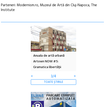
Parteneri: Modernism.ro, Muzeul de Artă din Cluj-Napoca, The
Institute
l – Local Design
Anuala de artă urbană
Festivalul Cinemas
 2026
Artown NOW #5:
revine la Eforie Sud 
Gramatica libertății
ediție
<
3/4
>
TOATE ȘTIRILE