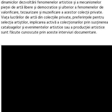
dinamicilor dezvoltării fenomenelor artistice şi a mecanismelor
pieţei de artă libere și democratice şi ulterior a fenomenelor de
valorificare, tezaurizare şi muzeificare a acestor colecții private.
Viața lucrărilor de artă din colecțiile private, preferințele pentru
selecția artiștilor, implicarea activă a colecționarilor prin susținerea
cataloagelor și evenimentelor artistice sau a producției artistice
sunt făcute cunoscute prin aceste interviuri documentare.