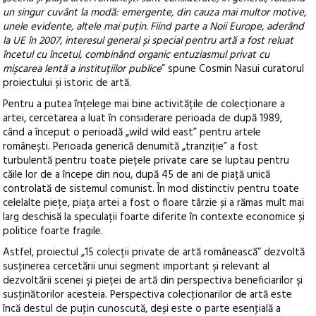
un singur cuvânt la modă: emergente, din cauza mai multor motive,
unele evidente, altele mai puțin. Fiind parte a Noii Europe, aderând
la UE în 2007, interesul general și special pentru artă a fost reluat
încetul cu încetul, combinând organic entuziasmul privat cu
mișcarea lentă a instituțiilor publice
” spune Cosmin Nasui curatorul
proiectului și istoric de artă.
Pentru a putea înțelege mai bine activitățile de colecționare a
artei, cercetarea a luat în considerare perioada de după 1989,
când a început o perioadă „wild wild east” pentru artele
românești. Perioada generică denumită „tranziție” a fost
turbulentă pentru toate piețele private care se luptau pentru
căile lor de a începe din nou, după 45 de ani de piață unică
controlată de sistemul comunist. În mod distinctiv pentru toate
celelalte piețe, piața artei a fost o floare târzie și a rămas mult mai
larg deschisă la speculații foarte diferite în contexte economice și
politice foarte fragile.
Astfel, proiectul „15 colecții private de artă românească” dezvoltă
susţinerea cercetării unui segment important şi relevant al
dezvoltării scenei şi pieței de artă din perspectiva beneficiarilor şi
susţinătorilor acesteia. Perspectiva colecţionarilor de artă este
încă destul de puţin cunoscută, deși este o parte esenţială a