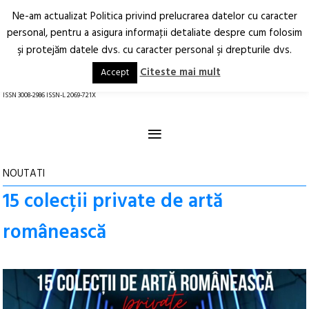
Ne-am actualizat Politica privind prelucrarea datelor cu caracter
Deschide
RO
EN
personal, pentru a asigura informaţii detaliate despre cum folosim
şi protejăm datele dvs. cu caracter personal şi drepturile dvs.
Arhitectură.
Oraș.
Societate.
Citeste mai mult
Accept
revistă online
ISSN 3008-2986 ISSN-L 2069-721X
≡
NOUTATI
15 colecții private de artă
românească