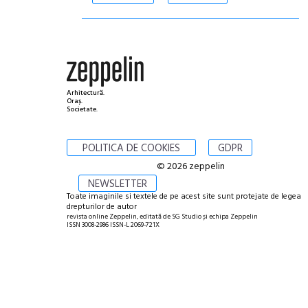
Arhitectură.
Oraș.
Societate.
POLITICA DE COOKIES
GDPR
© 2026 zeppelin
NEWSLETTER
Toate imaginile si textele de pe acest site sunt protejate de legea
drepturilor de autor
revista online Zeppelin, editată de SG Studio și echipa Zeppelin
ISSN 3008-2986 ISSN-L 2069-721X