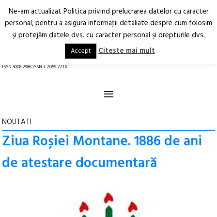
Ne-am actualizat Politica privind prelucrarea datelor cu caracter
Deschide
RO
EN
personal, pentru a asigura informaţii detaliate despre cum folosim
şi protejăm datele dvs. cu caracter personal şi drepturile dvs.
Arhitectură.
Oraș.
Societate.
Citeste mai mult
Accept
revistă online
ISSN 3008-2986 ISSN-L 2069-721X
≡
NOUTATI
Ziua Roșiei Montane. 1886 de ani
de atestare documentară