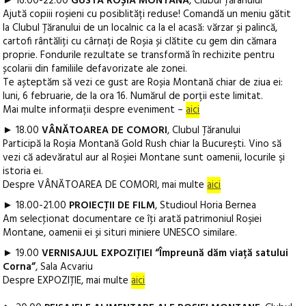
► 16.00-22.00
GUSTĂ ROȘIA MONTANĂ
, Clubul Țăranului
Ajută copiii roșieni cu posiblități reduse! Comandă un meniu gătit
la Clubul Țăranului de un localnic ca la el acasă: vărzar și palincă,
cartofi rântăliți cu cârnați de Roșia și clătite cu gem din cămara
proprie. Fondurile rezultate se transformă în rechizite pentru
școlarii din familiile defavorizate ale zonei.
Te așteptăm să vezi ce gust are Roșia Montană chiar de ziua ei:
luni, 6 februarie, de la ora 16. Numărul de porții este limitat.
Mai multe informații despre eveniment –
aici
► 18.00
VÂNĂTOAREA DE COMORI
, Clubul Țăranului
Participă la Roșia Montană Gold Rush chiar la București. Vino să
vezi că adevăratul aur al Roşiei Montane sunt oamenii, locurile şi
istoria ei.
Despre VÂNĂTOAREA DE COMORI, mai multe
aici
► 18.00-21.00
PROIECȚII DE FILM
, Studioul Horia Bernea
Am selecţionat documentare ce îţi arată patrimoniul Roşiei
Montane, oamenii ei și situri miniere UNESCO similare.
► 19.00
VERNISAJUL EXPOZIȚIEI “Împreună dăm viață satului
Corna”
, Sala Acvariu
Despre EXPOZIȚIE, mai multe
aici