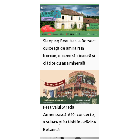
Sleeping Beauties la Borsec:
dulceață de amintiri la
borcan, o cameră obscură și
clătite cu apă minerală
Festivalul Strada
Armenească #10: concerte,
ateliere și întâlniri în Grădina
Botanică