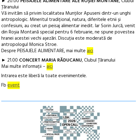
► 20.00
PEISAJELE ALIMENTARE ALE ROȘIEI MONTANE
, Clubul
Țăranului
Vă invităm să privim localitatea Munților Apuseni dintr-un unghi
antropologic. Mineritul tradițional, natura, diferitele etnii și
confesiuni, au creat un peisaj alimentar inedit. Iar Sorin Jurcă, venit
din Roșia Montană special pentru 6 februarie, ne spune povestea
hranei acestei vechi așezări. Discuția este moderată de
antropologul Monica Stroe.
Despre PEISAJELE ALIMENTARE, mai multe
aici
► 21.00
CONCERT MARIA RĂDUCANU
, Clubul Țăranului
Mai multe informații –
aici
Intrarea este liberă la toate evenimentele.
Fb
event