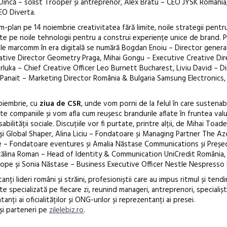
incă – solist Trooper și antreprenor, Alex Bratu – CEO JYSK România,
CEO Diverta.
m-plan pe 14 noiembrie creativitatea fără limite, noile strategii pentr
ate pe noile tehnologii pentru a construi experiențe unice de brand. P
țele marcomm în era digitală se numără Bogdan Enoiu – Director gener
eative Director Geometry Praga, Mihai Gongu – Executive Creative Dir
rluka – Chief Creative Officer Leo Burnett Bucharest, Liviu David – D
 Panait – Marketing Director România & Bulgaria Samsung Electronics
noiembrie, cu
ziua de CSR
, unde vom porni de la felul în care sustenab
ate companiile și vom afla cum reușesc brandurile aflate în fruntea val
abilității sociale. Discuțiile vor fi purtate, printre alții, de Mihai Toad
i Global Shaper, Alina Liciu – Fondatoare și Managing Partner The Az
se – Fondatoare eventures și Amalia Năstase Communications și Preșe
tălina Roman – Head of Identity & Communication UniCredit România,
pe și Sonia Năstase – Business Executive Officer Nestle Nespresso
anți lideri români și străini, profesioniștii care au impus ritmul și tendi
specializată pe fiecare zi, reunind manageri, antreprenori, specialiști
nți ai oficialităților și ONG-urilor și reprezentanți ai presei.
și parteneri pe
zilelebiz.ro
.