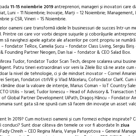
rioada
11-15 noiembrie 2019
antreprenori, manageri și inovatori care d
at, Luni – 11 Noiembrie; Inovație, Marți – 12 Noiembrie; Management, M
rie și CSR, Vineri – 15 Noiembrie.
celor oameni care transformă ideile în businessuri de succes într-un m
. Printre cei care vor vorbi despre suișurile și coborâșurile antreprenor
um să navighezi apele agitate ale afacerilor pe cont propriu se număr
– fondator TeRox, Camelia Șucu – fondator Class Living, Sergiu Biriș
& Founding Partner Neogen, Dan Isai – fondator & CEO Salad Box.
ircea Tudor, fondator Tudor Scan Tech, despre scalarea unui busine
igent. Patru tineri extraordinari vor veni la Zilele Biz să ne arate cu
ar la nivel de tehnologie, ci și de mindset inovator – Cornel Amariei
i Serițan, fondatori ctrlVR și Vlad Măcelaru, Cofondator ClarK. Cum i
ui rămâne doar la valoare de intenție, Marius Coman – IoT Country Sale
O Utilis – Israel, Tudor Ionescu – Head of Advisory & Transaction S
or of Global Partner Development UiPath, Dragoș Hâncu – Fondator Am
mania sunt gata să ne spună cum să facem din inovație un asset val
cient în 2019? Cum motivezi oamenii și cum formezi echipe inspirate? C
i să îi conduci? Sunt doar câteva din temele ce vor fi abordate în
ziua
e Fady Chreih – CEO Regina Maria, Vanya Panayotova – General Manage