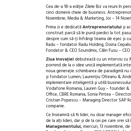
Cea de-a 18-a ediție Zilele Biz va reuni în pe
cinci domenii cheie de business: Antreprenori
Noiembrie; Media & Marketing, Joi – 14 Noiemb
Prima zi e dedicată
Antreprenoriatului
și a
construit parcă să le pună piedici la tot pasul
despre cum să-ți înfrângi teama de eșec și c
Radu – fondator Radu Holding, Doina Cepalis 
Fondator & CEO Soundmix, Călin Fusu – CEO 
Ziua Inovației
debutează cu un interviu cu M
pornind de la o idee unică implementată intel
noua generație schimbarea de paradigmă nu do
și fondator Lumen, Laurențiu Olteanu & Andre
implementare inteligentă și utilă businessul
Vodafone Romania, Lauren Guy – founder & CT
Office, CBRE Romania, Sonia Pintea – Direct
Cristian Popescu – Managing Director SAP Ro
companie.
Ce înseamnă să fii lider, nu doar manager efi
de la alți lideri, dar și de la cei pe care vre
Managementului,
miercuri, 13 noiembrie, d