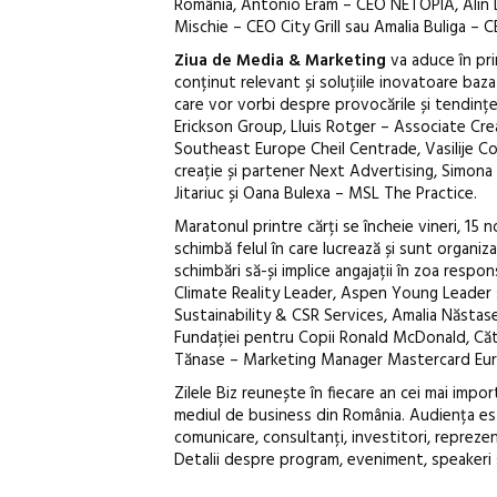
România, Antonio Eram – CEO NETOPIA, Alin D
Mischie – CEO City Grill sau Amalia Buliga – 
Ziua de Media & Marketing
va aduce în pri
conținut relevant și soluțiile inovatoare baz
care vor vorbi despre provocările și tendin
Erickson Group, Lluis Rotger – Associate Cr
Southeast Europe Cheil Centrade, Vasilije Co
creație și partener Next Advertising, Simona
Jitariuc și Oana Bulexa – MSL The Practice.
Maratonul printre cărți se încheie vineri, 15 
schimbă felul în care lucrează și sunt organiz
schimbări să-și implice angajații în zoa respons
Climate Reality Leader, Aspen Young Leader ș
Sustainability & CSR Services, Amalia Năsta
Fundației pentru Copii Ronald McDonald, Că
Tănase – Marketing Manager Mastercard Euro
Zilele Biz reunește în fiecare an cei mai import
mediul de business din România. Audiența este 
comunicare, consultanți, investitori, reprezenta
Detalii despre program, eveniment, speakeri 