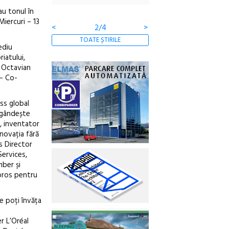
Gramatica libertății
au tonul în
iercuri – 13
<
2/4
>
TOATE ȘTIRILE
ediu
iatului,
ă Octavian
 – Co-
ss global
m gândește
, inventator
novația fără
s Director
ervices,
ber și
oros pentru
e poți învăța
r L’Oréal