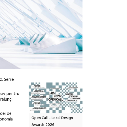
, Serile
usiv pentru
prelungi
idei de
OELANDA – parc
Open Call – Local Design
Anuala de artă urbană
economia
co-creație
Awards 2026
Artown NOW #5: