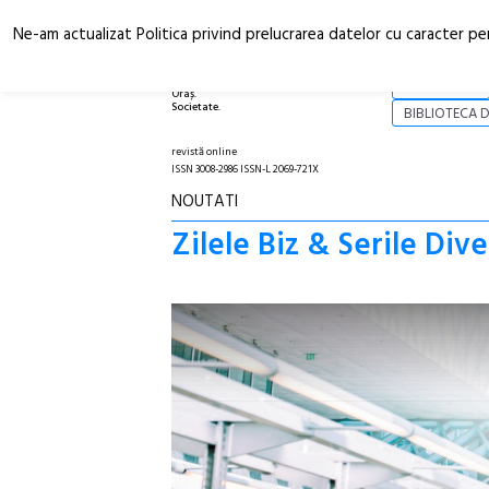
Ne-am actualizat Politica privind prelucrarea datelor cu caracter pe
Arhitectură.
NOI
Oraș.
Societate.
BIBLIOTECA D
revistă online
ISSN 3008-2986 ISSN-L 2069-721X
NOUTATI
Zilele Biz & Serile Dive