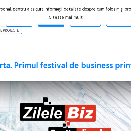
rsonal, pentru a asigura informaţii detaliate despre cum folosim şi pr
Citeste mai mult
ARTICOLE
STIRI
REVISTA PRINT
CONTACT
E PROIECTE
rta. Primul festival de business prin