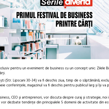
exclusiv pentru un eveniment de business cu un concept unic: Zilele Biz
rți.
ti (Str. Lipscani 30-34) va fi deschis ziua, timp de o săptămână, excl
heie conferințele, magazinul va fi deschis pentru publicul larg și își va 
siness, CEO și antreprenori, vor discuta despre curaj și strategie, noi 
În curând: P
și vor dezbate tendințe din principalele 5 domenii de activitate din 
de poezie și 