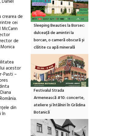
 Daniel
u crearea de
rintre cei
Sleeping Beauties la Borsec:
al McCann
dulceață de amintiri la
ector
borcan, o cameră obscură și
irector de
, Monica
clătite cu apă minerală
ilitatea
ului acestor
er-Pasti –
ores
dinta
Festivalul Strada
 Diana
Armenească #10: concerte,
 România.
ateliere și întâlniri în Grădina
nțele din
Botanică
 în