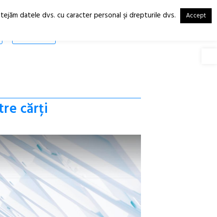
otejăm datele dvs. cu caracter personal şi drepturile dvs.
Accept
RO
EN
SHOP
Deschide
tre cărți