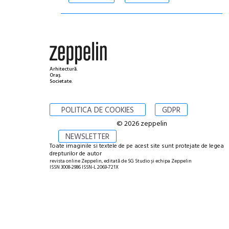
Arhitectură.
Oraș.
Societate.
POLITICA DE COOKIES
GDPR
© 2026 zeppelin
NEWSLETTER
Toate imaginile si textele de pe acest site sunt protejate de legea
drepturilor de autor
revista online Zeppelin, editată de SG Studio și echipa Zeppelin
ISSN 3008-2986 ISSN-L 2069-721X