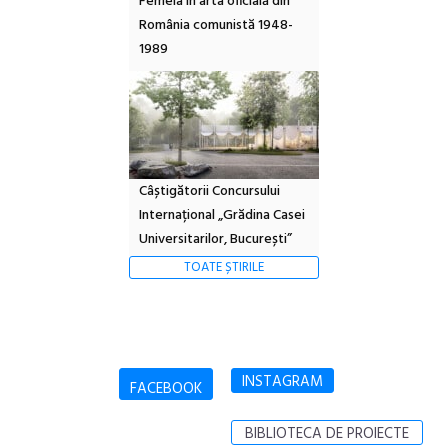
Femeia în arta oficială din
România comunistă 1948-
1989
Câștigătorii Concursului
Internațional „Grădina Casei
Universitarilor, București”
TOATE ȘTIRILE
INSTAGRAM
FACEBOOK
BIBLIOTECA DE PROIECTE