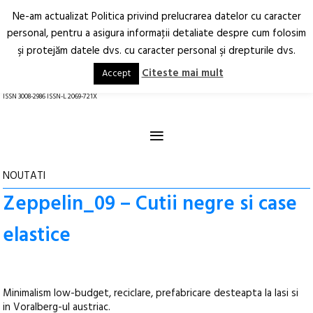
Ne-am actualizat Politica privind prelucrarea datelor cu caracter
Deschide
RO
EN
personal, pentru a asigura informaţii detaliate despre cum folosim
şi protejăm datele dvs. cu caracter personal şi drepturile dvs.
Arhitectură.
Oraș.
Societate.
Citeste mai mult
Accept
revistă online
ISSN 3008-2986 ISSN-L 2069-721X
≡
NOUTATI
Zeppelin_09 – Cutii negre si case
elastice
Minimalism low-budget, reciclare, prefabricare desteapta la Iasi si
in Voralberg-ul austriac.