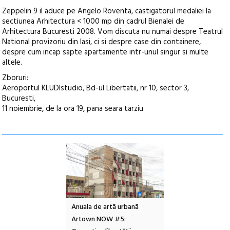
Zeppelin 9 il aduce pe Angelo Roventa, castigatorul medaliei la
sectiunea Arhitectura < 1000 mp din cadrul Bienalei de
Arhitectura Bucuresti 2008. Vom discuta nu numai despre Teatrul
National provizoriu din Iasi, ci si despre case din containere,
despre cum incap sapte apartamente intr-unul singur si multe
altele.
Zboruri:
Aeroportul KLUDIstudio, Bd-ul Libertatii, nr 10, sector 3,
Bucuresti,
11 noiembrie, de la ora 19, pana seara tarziu
l – Local Design
Anuala de artă urbană
Festivalul Cinemas
 2026
Artown NOW #5:
revine la Eforie Sud 