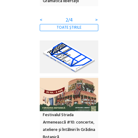
Gramatica libertății
ediție
<
2/4
>
TOATE ȘTIRILE
Festivalul Strada
Armenească #10: concerte,
ateliere și întâlniri în Grădina
Botanică