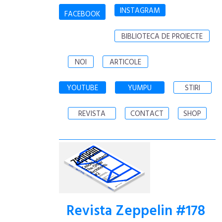
INSTAGRAM
FACEBOOK
BIBLIOTECA DE PROIECTE
NOI
ARTICOLE
YOUTUBE
YUMPU
STIRI
REVISTA
CONTACT
SHOP
Revista Zeppelin #178