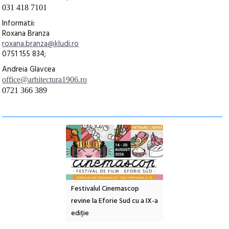
031 418 7101
Informatii:
Roxana Branza
roxana.branza@kludi.ro
0751 155 834;
Andreia Glavcea
office@arhitectura1906.ro
0721 366 389
e artă urbană
Festivalul Cinemascop
Sleeping Beauties l
 NOW #5:
revine la Eforie Sud cu a IX-a
dulceață de amintiri
a libertății
ediție
borcan, o cameră ob
clătite cu apă miner