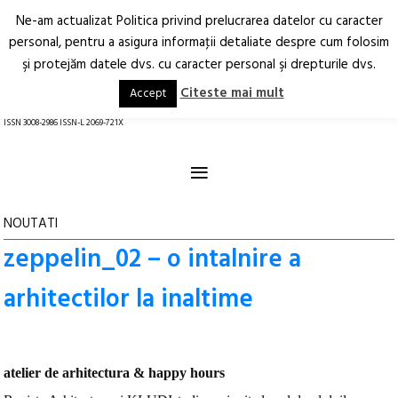
Ne-am actualizat Politica privind prelucrarea datelor cu caracter
Deschide
RO
EN
personal, pentru a asigura informaţii detaliate despre cum folosim
şi protejăm datele dvs. cu caracter personal şi drepturile dvs.
Arhitectură.
Oraș.
Societate.
Citeste mai mult
Accept
revistă online
ISSN 3008-2986 ISSN-L 2069-721X
≡
NOUTATI
zeppelin_02 – o intalnire a
arhitectilor la inaltime
atelier de arhitectura & happy hours