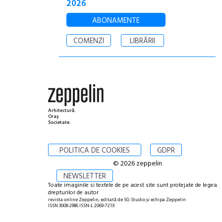
2026
ABONAMENTE
COMENZI
LIBRĂRII
Arhitectură.
Oraș.
Societate.
POLITICA DE COOKIES
GDPR
© 2026 zeppelin
NEWSLETTER
Toate imaginile si textele de pe acest site sunt protejate de legea
drepturilor de autor
revista online Zeppelin, editată de SG Studio și echipa Zeppelin
ISSN 3008-2986 ISSN-L 2069-721X