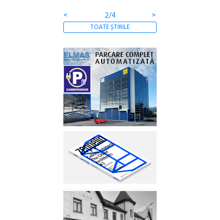
<
2/4
>
TOATE ȘTIRILE