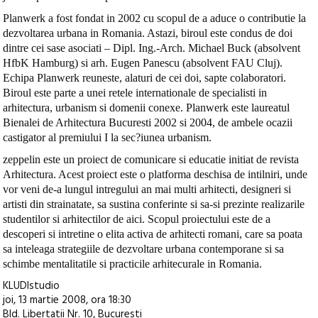
Planwerk a fost fondat in 2002 cu scopul de a aduce o contributie la
dezvoltarea urbana in Romania. Astazi, biroul este condus de doi
dintre cei sase asociati – Dipl. Ing.-Arch. Michael Buck (absolvent
HfbK Hamburg) si arh. Eugen Panescu (absolvent FAU Cluj).
Echipa Planwerk reuneste, alaturi de cei doi, sapte colaboratori.
Biroul este parte a unei retele internationale de specialisti in
arhitectura, urbanism si domenii conexe. Planwerk este laureatul
Bienalei de Arhitectura Bucuresti 2002 si 2004, de ambele ocazii
castigator al premiului I la sec?iunea urbanism.
zeppelin este un proiect de comunicare si educatie initiat de revista
Arhitectura. Acest proiect este o platforma deschisa de intilniri, unde
vor veni de-a lungul intregului an mai multi arhitecti, designeri si
artisti din strainatate, sa sustina conferinte si sa-si prezinte realizarile
studentilor si arhitectilor de aici. Scopul proiectului este de a
descoperi si intretine o elita activa de arhitecti romani, care sa poata
sa inteleaga strategiile de dezvoltare urbana contemporane si sa
schimbe mentalitatile si practicile arhitecurale in Romania.
KLUDIstudio
joi, 13 martie 2008, ora 18:30
Bld. Libertatii Nr. 10, Bucuresti