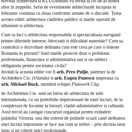
Revista Arhitectura si KLUDIstudio va invita la cel de-al doilea
zbor in zeppelin. Seria de evenimente arhitecturale inceputa in
februarie continua cu doua conferinte urmate de o discutie. Tema
acestei editii: arhitectura cladirilor publice si marile operatii de
urbanism si arhitectura.
Cum sa faci o arhitectura responsabila si spectaculoasa navigand
printre diferitele interese, birocratii si dificultati materiale? Cum sa
controlezi o dezvoltare deliranta cum este ceea pe care o traieste
Romania in prezent? Sunt marile proiecte doar o problema
profesionala, financiara si administrativa sau si un subiect
obligatoriu pentru societatea civila?
Invitati la aceasta editie vor fi
arh. Pero Puljiz
, partener la de
Architekten Cie. (Olanda)
si
arh. Eugen Panescu
impreuna cu
arh. Michael Buck
, membrii echipei
Planwerk Cluj
.
de Architekten Cie. sunt un birou de arhitectura de talie
internationala, cu un portofoliu impresionant de mari lucrari, de la
complexuri de locuinte la birouri, cladiri administrative si culturale.
Anul trecut au castigat concursul organizat pentru extindere
palatului Victoria, una din extrem de putinele ocazii cand atribuirea
unei lucrari importante se face asa cum ar trebui – prin decizia unui
juriu si pe criterii strict profesionale.