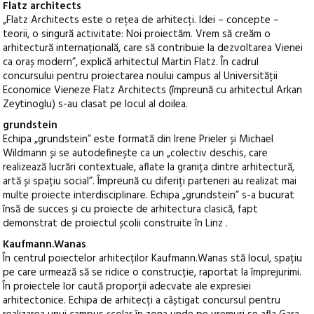
Flatz architects
„Flatz Architects este o rețea de arhitecți. Idei – concepte –
teorii, o singură activitate: Noi proiectăm. Vrem să creăm o
arhitectură internațională, care să contribuie la dezvoltarea Vienei
ca oraș modern”, explică arhitectul Martin Flatz. În cadrul
concursului pentru proiectarea noului campus al Universității
Economice Vieneze Flatz Architects (împreună cu arhitectul Arkan
Zeytinoglu) s-au clasat pe locul al doilea.
grundstein
Echipa „grundstein” este formată din Irene Prieler și Michael
Wildmann și se autodefinește ca un „colectiv deschis, care
realizează lucrări contextuale, aflate la granița dintre arhitectură,
artă și spațiu social”. Împreună cu diferiți parteneri au realizat mai
multe proiecte interdisciplinare. Echipa „grundstein” s-a bucurat
însă de succes și cu proiecte de arhitectura clasică, fapt
demonstrat de proiectul școlii construite în Linz .
Kaufmann.Wanas
În centrul poiectelor arhitecților Kaufmann.Wanas stă locul, spațiu
pe care urmează să se ridice o construcție, raportat la împrejurimi.
În proiectele lor caută proporții adecvate ale expresiei
arhitectonice. Echipa de arhitecți a câștigat concursul pentru