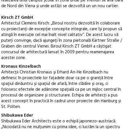
realizarea unui campus școlar în zona unde pe vremuri se afla Gara
de Nord din Viena și unde astăzi se dezvoltă un un nou cartier.
Kirsch ZT GmbH
Arhitectul Clemens Kirsch: „Biroul nostru dezvoltă în colaborare
cu proiectanți de excepție concepte integrale, care își propun să
atingă în execuție cel mai înalt nivel calitativ”. De acest lucru vă
puteți convinge, dacă ajungeți în zona pietonală Kärtner Straße /
Graben din centrul Vienei. Biroul Kirsch ZT GmbH a câștigat
concursul de arhitectură lansat în 2009 pentru reamenajarea
acestei zone.
Kronaus Kinzelbach
Arhitecții Christian Kronaus și Erhard An-He Kinzelbach nu
definesc în proiectele lor fațadele doar ca pe o graniță între
spațiul dinăuntru și spațiul de afară, între clădire și oraș, ci
folosesc efectele de adâncime spațială ca pe un mijloc central în
procesul de organizare și structurare. Echipa de arhitecți a pus
acest concept în practică în cadrul unor proiecte din Hainburg și
St. Pölten.
Shibukawa Eder
Shibukawa Eder Architects este o echipă japonezo-austriacă.
„Niciodată nu ne mulțumim cu prima idee, ci lucrăm la un spectru