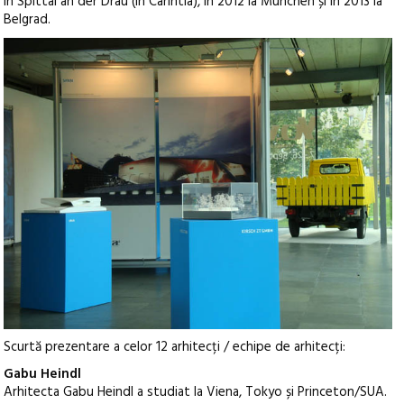
în Spittal an der Drau (în Carintia), în 2012 la München și în 2013 la
Belgrad.
Scurtă prezentare a celor 12 arhitecți / echipe de arhitecți:
Gabu Heindl
Arhitecta Gabu Heindl a studiat la Viena, Tokyo și Princeton/SUA.