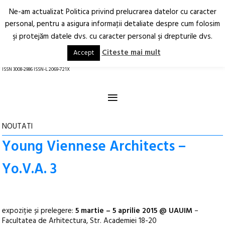
Ne-am actualizat Politica privind prelucrarea datelor cu caracter
Deschide
RO
EN
personal, pentru a asigura informaţii detaliate despre cum folosim
şi protejăm datele dvs. cu caracter personal şi drepturile dvs.
Arhitectură.
Oraș.
Societate.
Citeste mai mult
Accept
revistă online
ISSN 3008-2986 ISSN-L 2069-721X
≡
NOUTATI
Young Viennese Architects –
Yo.V.A. 3
expoziție și prelegere:
5 martie – 5 aprilie 2015 @ UAUIM
–
Facultatea de Arhitectura, Str. Academiei 18-20