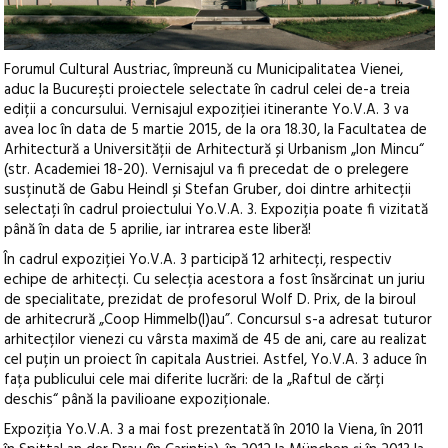
Forumul Cultural Austriac, împreună cu Municipalitatea Vienei,
aduc la București proiectele selectate în cadrul celei de-a treia
ediții a concursului. Vernisajul expoziției itinerante Yo.V.A. 3 va
avea loc în data de 5 martie 2015, de la ora 18.30, la Facultatea de
Arhitectură a Universității de Arhitectură și Urbanism „Ion Mincu“
(str. Academiei 18-20). Vernisajul va fi precedat de o prelegere
susținută de Gabu Heindl și Stefan Gruber, doi dintre arhitecții
selectați în cadrul proiectului Yo.V.A. 3. Expoziția poate fi vizitată
până în data de 5 aprilie, iar intrarea este liberă!
În cadrul expoziției Yo.V.A. 3 participă 12 arhitecți, respectiv
echipe de arhitecți. Cu selecția acestora a fost însărcinat un juriu
de specialitate, prezidat de profesorul Wolf D. Prix, de la biroul
de arhitecrură „Coop Himmelb(l)au”. Concursul s-a adresat tuturor
arhitecților vienezi cu vârsta maximă de 45 de ani, care au realizat
cel puțin un proiect în capitala Austriei. Astfel, Yo.V.A. 3 aduce în
fața publicului cele mai diferite lucrări: de la „Raftul de cărți
deschis“ până la pavilioane expoziționale.
Expoziția Yo.V.A. 3 a mai fost prezentată în 2010 la Viena, în 2011