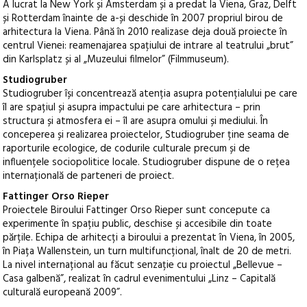
A lucrat la New York și Amsterdam și a predat la Viena, Graz, Delft
și Rotterdam înainte de a-și deschide în 2007 propriul birou de
arhitectura la Viena. Până în 2010 realizase deja două proiecte în
centrul Vienei: reamenajarea spațiului de intrare al teatrului „brut”
din Karlsplatz și al „Muzeului filmelor” (Filmmuseum).
Studiogruber
Studiogruber își concentrează atenția asupra potențialului pe care
îl are spațiul și asupra impactului pe care arhitectura – prin
structura și atmosfera ei – îl are asupra omului și mediului. În
conceperea și realizarea proiectelor, Studiogruber ține seama de
raporturile ecologice, de codurile culturale precum și de
influențele sociopolitice locale. Studiogruber dispune de o rețea
internațională de parteneri de proiect.
Fattinger Orso Rieper
Proiectele Biroului Fattinger Orso Rieper sunt concepute ca
experimente în spațiu public, deschise și accesibile din toate
părțile. Echipa de arhitecți a biroului a prezentat în Viena, în 2005,
în Piața Wallenstein, un turn multifuncțional, înalt de 20 de metri.
La nivel internațional au făcut senzație cu proiectul „Bellevue –
Casa galbenă”, realizat în cadrul evenimentului „Linz – Capitală
culturală europeană 2009”.