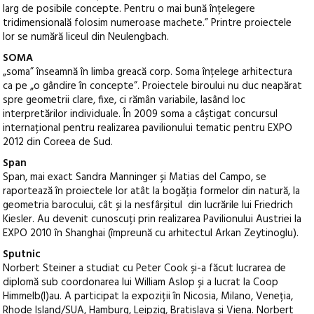
larg de posibile concepte. Pentru o mai bună înțelegere
tridimensională folosim numeroase machete.” Printre proiectele
lor se numără liceul din Neulengbach.
SOMA
„soma” înseamnă în limba greacă corp. Soma înțelege arhitectura
ca pe „o gândire în concepte”. Proiectele biroului nu duc neapărat
spre geometrii clare, fixe, ci rămân variabile, lasând loc
interpretărilor individuale. În 2009 soma a câștigat concursul
internațional pentru realizarea pavilionului tematic pentru EXPO
2012 din Coreea de Sud.
Span
Span, mai exact Sandra Manninger și Matias del Campo, se
raportează în proiectele lor atât la bogăția formelor din natură, la
geometria barocului, cât și la nesfârșitul din lucrările lui Friedrich
Kiesler. Au devenit cunoscuți prin realizarea Pavilionului Austriei la
EXPO 2010 în Shanghai (împreună cu arhitectul Arkan Zeytinoglu).
Sputnic
Norbert Steiner a studiat cu Peter Cook și-a făcut lucrarea de
diplomă sub coordonarea lui William Aslop și a lucrat la Coop
Himmelb(l)au. A participat la expoziții în Nicosia, Milano, Veneția,
Rhode Island/SUA, Hamburg, Leipzig, Bratislava și Viena. Norbert