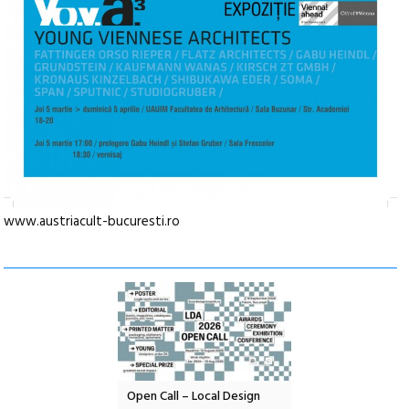
www.austriacult-bucuresti.ro
all – Local Design
Anuala de artă urbană
Festivalul Cinem