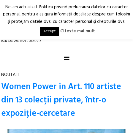
Ne-am actualizat Politica privind prelucrarea datelor cu caracter
Deschide
RO
EN
personal, pentru a asigura informaţii detaliate despre cum folosim
şi protejăm datele dvs. cu caracter personal şi drepturile dvs.
Arhitectură.
Oraș.
Societate.
Citeste mai mult
Accept
revistă online
ISSN 3008-2986 ISSN-L 2069-721X
≡
NOUTATI
Women Power in Art. 110 artiste
din 13 colecții private, într-o
expoziție-cercetare