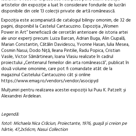
artistelor din expoziție a luat în considerare fondurile de lucrări
disponibile din cele 13 colecții private de artă românească.
Expoziția este acompaniată de catalogul bilingv omonim, de 32 de
pagini, disponibil la Castelul Cantacuzino. Expoziția „Women
Power in Art” beneficiază de cercetări anterioare de istoria artei
ale unor experți precum: Luiza Barcan, Adrian Buga, Alin Ciupală,
Marian Constantin, Cătălin Davidescu, Yvonne Hasan, Iulia Mesea,
Cosmin Nasui, Dodo Niță, Ileana Pintilie, Radu Popica, Cristian
Vasile, Victor Sămărtinean, Ioana Vlasiu realizate în cadrul
proiectului „Centenarul femeilor din arta românească”, publicat în
două volume omonime, care pot fi comandate atât de la
magazinul Castelului Cantacuzino cât și online
https://www.emag.ro/vendors/vendor/asocipyd
Mulțumiri pentru realizarea acestei expoziții lui Puiu K. Patzelt și
Alexandrei Ardelean.
Legendă:
foto1: Michaela Nica Crăciun, Proiectante, 1976, guașă și creion pe
hârtie, 47,2x56cm, Nasui Collection