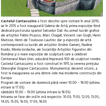
Castelul Cantacuzino
a fost deschis spre vizitare în anul 2010,
iar în 2015 a fost inaugurată Galeria de Artă, prima expoziţie fiind
dedicată pictorului spaniol Salvador Dali. Au urmat lucrări grafice
ale artiştilor Pablo Picasso, Marc Chagall, Vincent van Gogh, Henri
Matisse, Henri de Toulouse-Lautrec dar şi expoziţii de artă
contemporană cu lucrări ale artiştilor Andrei Gamarţ, Nadine
Kseibi, Mirela Iordache, ale Societăţii Artiştilor Figurativi din
România și o mare expoziție de sculptură care a celebrat
Centenarul Marii Uniri, aducând împreună 100 de sculptori români.
Castelul Cantacuzino a fost construit în 1911, la cererea prinţului
Gheorghe Grigore Cantacuzino. Monumentul, devenit istoric, a
fost la inaugurarea sa una dintre cele mai moderne construcții din
Europa.
Program de vizitare de duminică până vineri 10.00 – 18.00 (ultima
intrare la 17.05)
sâmbătă 10.00 – 19.00 (ultima intrare la 18.05)
Intrarea se face din oră în oră respectiv: 10.05; 11.05; 12.05; 13.05.;
14.05; 15.05; 16.05; 17.05; 18.05