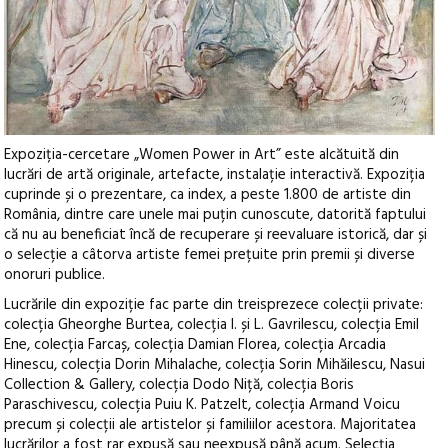
Expoziția-cercetare „Women Power in Art” este alcătuită din
lucrări de artă originale, artefacte, instalație interactivă. Expoziția
cuprinde și o prezentare, ca index, a peste 1.800 de artiste din
România, dintre care unele mai puțin cunoscute, datorită faptului
că nu au beneficiat încă de recuperare și reevaluare istorică, dar și
o selecție a câtorva artiste femei prețuite prin premii și diverse
onoruri publice.
Lucrările din expoziție fac parte din treisprezece colecții private:
colecția Gheorghe Burtea, colecția I. și L. Gavrilescu, colecția Emil
Ene, colecția Farcaș, colecția Damian Florea, colecția Arcadia
Hinescu, colecția Dorin Mihalache, colecția Sorin Mihăilescu, Nasui
Collection & Gallery, colecția Dodo Niță, colecția Boris
Paraschivescu, colecția Puiu K. Patzelt, colecția Armand Voicu
precum și colecții ale artistelor și familiilor acestora. Majoritatea
lucrărilor a fost rar expusă sau neexpusă până acum. Selecția