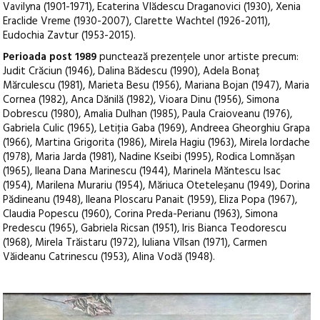
Vavilyna (1901-1971), Ecaterina Vlădescu Draganovici (1930), Xenia
Eraclide Vreme (1930-2007), Clarette Wachtel (1926-2011),
Eudochia Zavtur (1953-2015).
Perioada post 1989
punctează prezențele unor artiste precum:
Judit Crăciun (1946), Dalina Bădescu (1990), Adela Bonaț
Mărculescu (1981), Marieta Besu (1956), Mariana Bojan (1947), Maria
Cornea (1982), Anca Dănilă (1982), Vioara Dinu (1956), Simona
Dobrescu (1980), Amalia Dulhan (1985), Paula Craioveanu (1976),
Gabriela Culic (1965), Letiţia Gaba (1969), Andreea Gheorghiu Grapa
(1966), Martina Grigorita (1986), Mirela Hagiu (1963), Mirela Iordache
(1978), Maria Jarda (1981), Nadine Kseibi (1995), Rodica Lomnășan
(1965), Ileana Dana Marinescu (1944), Marinela Măntescu Isac
(1954), Marilena Murariu (1954), Măriuca Oteteleșanu (1949), Dorina
Pădineanu (1948), Ileana Ploscaru Panait (1959), Eliza Popa (1967),
Claudia Popescu (1960), Corina Preda-Perianu (1963), Simona
Predescu (1965), Gabriela Ricsan (1951), Iris Bianca Teodorescu
(1968), Mirela Trăistaru (1972), Iuliana Vîlsan (1971), Carmen
Văideanu Catrinescu (1953), Alina Vodă (1948).