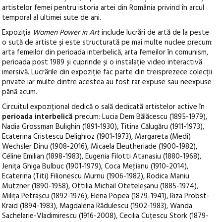
artistelor femei pentru istoria artei din România privind în arcul
temporal al ultimei sute de ani.
Expoziția
Women Power in Art
include lucrări de artă de la peste
o sută de artiste și este structurată pe mai multe nuclee precum:
arta femeilor din perioada interbelică, arta femeilor în comunism,
perioada post 1989 și cuprinde și o instalație video interactivă
imersivă. Lucrările din expoziție fac parte din treisprezece colecții
private iar multe dintre acestea au fost rar expuse sau neexpuse
până acum.
Circuitul expozițional dedică o sală dedicată artistelor active în
perioada interbelică
precum: Lucia Dem Bălăcescu (1895-1979),
Nadia Grossman Bulighin (1891-1930), Titina Călugăru (1911-1973),
Ecaterina Cristescu Delighioz (1901-1973), Margareta (Medi)
Wechsler Dinu (1908-2016), Micaela Eleutheriade (1900-1982),
Céline Emilian (1898-1983), Eugenia Filotti Atanasiu (1880-1968),
Jenița Ghiga Bulbuc (1901-1979), Coca Meţianu (1910-2014),
Ecaterina (Titi) Filionescu Murnu (1906-1982), Rodica Maniu
Mutzner (1890-1958), Ottilia Michail Oteteleșanu (1885-1974),
Milița Petrașcu (1892-1976), Elena Popea (1879-1941), Riza Probst-
Kraid (1894-1983), Magdalena Rădulescu (1902-1983), Wanda
Sachelarie-Vladimirescu (1916-2008), Cecilia Cuțescu Stork (1879-