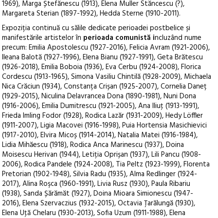
1969), Marga Ștefănescu (1913), Elena Muller Stăncescu (?),
Margareta Sterian (1897-1992), Hedda Sterne (1910-2011).
Expoziția continuă cu sălile dedicate perioadei postbelice și
manifestările artistelor în
perioada comunistă i
ncluzând nume
precum: Emilia Apostolescu (1927-2016), Felicia Avram (1921-2006),
Ileana Balotă (1927-1996), Elena Bianu (1927-1991), Geta Brătescu
(1926-2018), Emilia Boboia (1936), Eva Cerbu (1924-2008), Florica
Cordescu (1913-1965), Simona Vasiliu Chintilă (1928-2009), Michaela
Nica Crăciun (1934), Constanța Crișan (1925-2007), Cornelia Daneț
(1929-2015), Niculina Delavrancea Dona (1890-1981), Nuni Dona
(1916-2006), Emilia Dumitrescu (1921-2005), Ana Iliuţ (1913-1991),
Frieda Imling Fodor (1928), Rodica Lazăr (1931-2009), Hedy Löffler
(1911-2007), Ligia Macovei (1916-1998), Puia Hortensia Masichievici
(1917-2010), Elvira Micoș (1914-2014), Natalia Matei (1916-1984),
Lidia Mihăescu (1918), Rodica Anca Marinescu (1937), Doina
Moisescu Herivan (1944), Letiția Oprișan (1937), Lili Pancu (1908-
2006), Rodica Pandele (1924-2008), Tia Peltz (1923-1999), Florenta
Pretorian (1902-1948), Silvia Radu (1935), Alma Redlinger (1924-
2017), Alina Roşca (1960-1991), Livia Rusz (1930), Paula Ribariu
(1938), Sanda Șărămăt (1927), Doina Mioara Simionescu (1947-
2016), Elena Szervaczius (1932-2015), Octavia Țarălungă (1930),
Elena Uţă Chelaru (1930-2013), Sofia Uzum (1911-1988), Elena