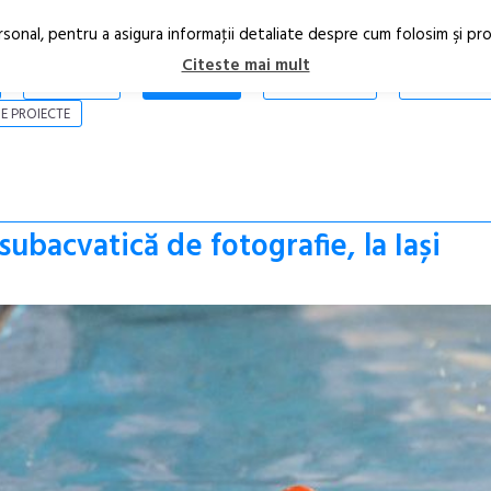
rsonal, pentru a asigura informaţii detaliate despre cum folosim şi pr
Citeste mai mult
ARTICOLE
STIRI
REVISTA PRINT
CONTACT
E PROIECTE
ubacvatică de fotografie, la Iași