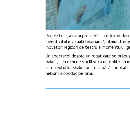
Regele Lear, a carui premieră a aut loc în d
inventivitate vizuală fascinantă, ritmuri fren
inovatori regizori de teatru ai momentului, ge
Un spectacol despre un regat care se prăbușeșt
palat. „Ia-ți ochi de sticlă și, ca un politicia
care textul lui Shakespeare capătă conotații 
nebunii îi conduc pe orbi.