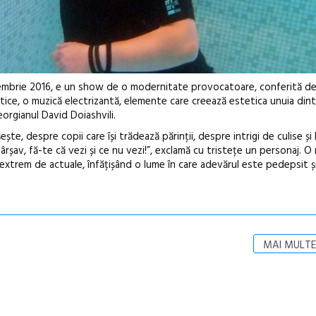
ecembrie 2016, e un show de o modernitate provocatoare, conferită d
etice, o muzică electrizantă, elemente care creează estetica unuia dint
orgianul David Doiashvili.
e, despre copii care își trădează părinții, despre intrigi de culise și 
n mârșav, fă-te că vezi și ce nu vezi!”, exclamă cu tristețe un personaj. 
extrem de actuale, înfățișând o lume în care adevărul este pedepsit și
MAI MULTE