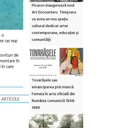
Picasso inaugurează noul
Art Encounters. Timișoara
va avea un nou spațiu
cultural dedicat artei
contemporane, educației și
e o
comunității
re cei mai
lovituri de
O montare în
 în care
Tovarășele sau
emanciparea prin muncă.
Femeia în arta oficială din
 ARTICOLE
România comunistă 1948-
1989