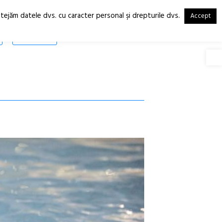
otejăm datele dvs. cu caracter personal şi drepturile dvs.
Accept
RO
EN
SHOP
Deschide