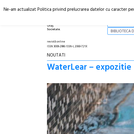
Ne-am actualizat Politica privind prelucrarea datelor cu caracter pe
Arhitectură.
NOI
Oraș.
Societate.
BIBLIOTECA D
revistă online
ISSN 3008-2986 ISSN-L 2069-721X
NOUTATI
WaterLear – expozitie s