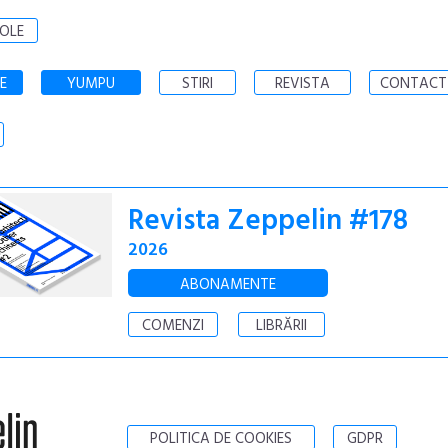
OLE
E
YUMPU
STIRI
REVISTA
CONTACT
Revista Zeppelin #178
2026
ABONAMENTE
COMENZI
LIBRĂRII
POLITICA DE COOKIES
GDPR