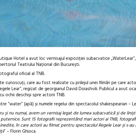
Boutique Hotel a avut loc vernisajul expoziției subacvatice „WaterLear”,
epertoriul Teatrului Național din București.
otograful oficial al TNB.
 cunoscuți, care au fost realizate cu prilejul unei filmări pe care acto
gele Lear”, regizat de georgianul David Doiashvili. Publicul a avut oca
cu ochii deschiși spre actorii TNB.
Festivalul C
ntre “water” (apă) și numele regelui din spectacolul shakespearian – Le
revine la Efo
u și nu numai, avem un vernisaj legat de lumea subacvatică şi de linişt
ediție
uternice. Sunt 15 fotografii reprezentând mari actori ai TNB, fotografi
dite, în care actorii au filmat pentru spectacolul Regele Lear și s-au a
ții
” – Florin Ghioca.