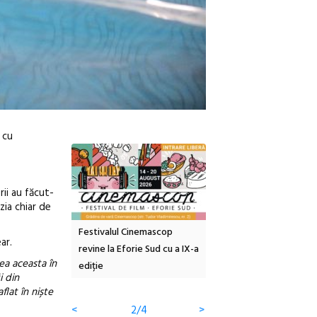
 cu
rii au făcut-
zia chiar de
inemascop
Sleeping Beauties la Borsec:
Festivalul Strada
ar.
rie Sud cu a IX-a
dulceață de amintiri la
Armenească #10: concer
ea aceasta în
borcan, o cameră obscură și
ateliere și întâlniri în Gr
i din
clătite cu apă minerală
Botanică
flat în niște
<
3/4
>