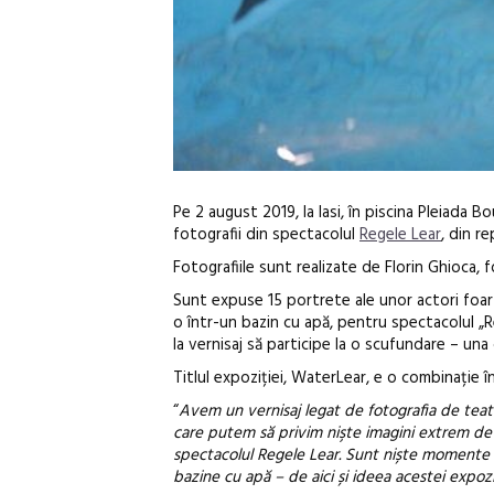
Pe 2 august 2019, la Iasi, în piscina Pleiada 
fotografii din spectacolul
Regele Lear
, din r
Fotografiile sunt realizate de Florin Ghioca, f
Sunt expuse 15 portrete ale unor actori foarte
o într-un bazin cu apă, pentru spectacolul „Re
la vernisaj să participe la o scufundare – una 
Titlul expoziției, WaterLear, e o combinație î
“
Avem un vernisaj legat de fotografia de teatr
care putem să privim nişte imagini extrem de p
spectacolul Regele Lear. Sunt niște momente ine
bazine cu apă – de aici și ideea acestei expozi