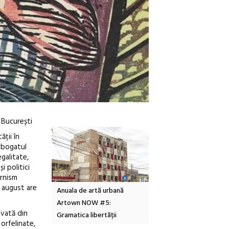
, București
ății în
ă bogatul
egalitate,
i politici
ernism
 august are
tă urbană
Festivalul Cinemascop
Sleeping Beauties la Bor
 #5:
revine la Eforie Sud cu a IX-a
dulceață de amintiri la
ivată din
ertății
ediție
borcan, o cameră obscur
orfelinate,
clătite cu apă minerală