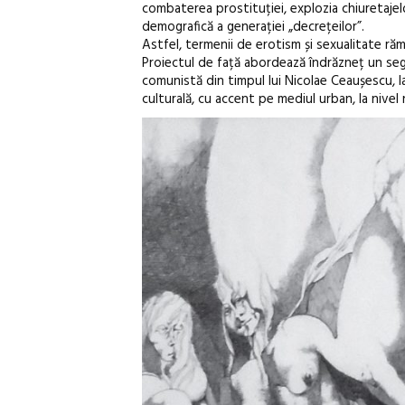
combaterea prostituției, explozia chiuretajelor
demografică a generației „decrețeilor”.
Astfel, termenii de erotism și sexualitate răm
Proiectul de față abordează îndrăzneț un seg
comunistă din timpul lui Nicolae Ceaușescu, l
culturală, cu accent pe mediul urban, la nivel 