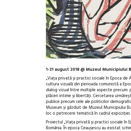
1-31 august 2018 @ Muzeul Municipiului B
„Viața privată și practici sociale în Epoca de 
cultura vizuală din perioada comunistă a Epoc
dialog vizual între multiple aspecte precum: pu
plăceri intime și libertăți.
Cercetarea urmărește
publice precum cele ale politicilor demografic
Museum și găzduit de Muzeul Municipiului Buc
loc o petrecere tematică în cadrul expoziției.
Proiectul „Viața privată și practici sociale în
România. În epoca Ceaușescu au existat schimb