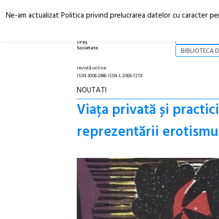
Ne-am actualizat Politica privind prelucrarea datelor cu caracter pe
Arhitectură.
NOI
Oraș.
Societate.
BIBLIOTECA D
revistă online
ISSN 3008-2986 ISSN-L 2069-721X
NOUTATI
Viața privată și practic
reprezentării erotismulu