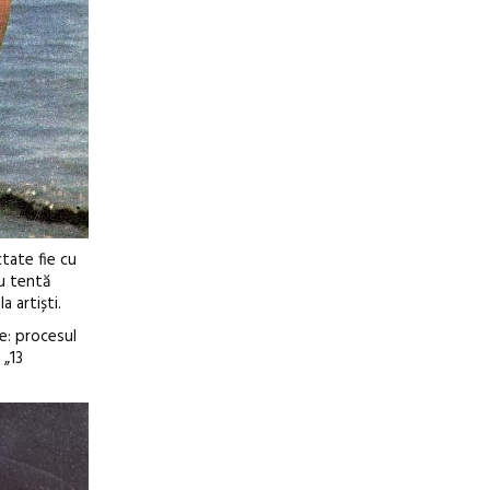
ctate fie cu
cu tentă
 artiști.
e: procesul
 „13