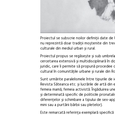
Proiectul se subscrie noilor definiții date de
nu reprezintă doar tradiții moștenite din trec
culturale din mediul urban și rural.
Proiectul propus se regăsește și sub umbrela L
cercetarea extensivă și multidisciplinară în d
juridic, care îi permite să propună procedee d
cultural în comunitățile urbane și rurale din 
Sunt urmărite paralelismele între tipurile de 
Revista Săteanca etc. și lucrările de artă di
femeia mamă, femeia activistă. Îngăduirea une
și determinată specific de politicile pronatali
diferențelor și schimbare a tipului de sex-appe
mini sau a purtării bărbii sau pletelor).
Este remarcată referința exemplară specifică ș