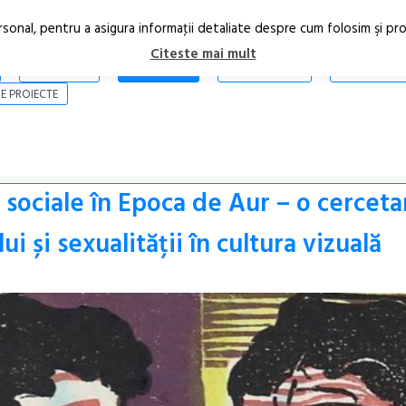
rsonal, pentru a asigura informaţii detaliate despre cum folosim şi pr
Citeste mai mult
ARTICOLE
STIRI
REVISTA PRINT
CONTACT
E PROIECTE
i sociale în Epoca de Aur – o cerceta
i și sexualității în cultura vizuală