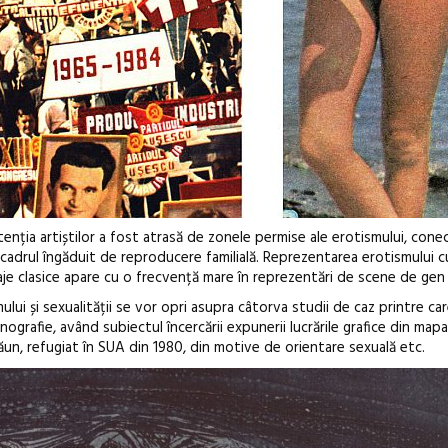
atenția artiștilor a fost atrasă de zonele permise ale erotismului, cone
u cadrul îngăduit de reproducere familială. Reprezentarea erotismului 
je clasice apare cu o frecvență mare în reprezentări de scene de gen la
ui și sexualității se vor opri asupra câtorva studii de caz printre car
ografie, având subiectul încercării expunerii lucrările grafice din mapa
Păun, refugiat în SUA din 1980, din motive de orientare sexuală etc.