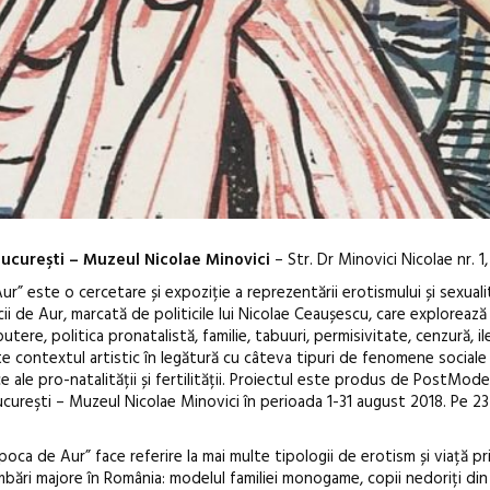
ucureşti – Muzeul Nicolae Minovici
– Str. Dr Minovici Nicolae nr. 1
Aur” este o cercetare și expoziție a reprezentării erotismului și sexualit
ii de Aur, marcată de politicile lui Nicolae Ceaușescu, care exploreaz
tere, politica pronatalistă, familie, tabuuri, permisivitate, cenzură, il
 contextul artistic în legătură cu câteva tipuri de fenomene sociale ș
e ale pro-natalității și fertilității. Proiectul este produs de PostMod
ureşti – Muzeul Nicolae Minovici în perioada 1-31 august 2018. Pe 23
Anuala de ar
Artown NOW
 Epoca de Aur” face referire la mai multe tipologii de erotism și viață pr
Gramatica lib
ări majore în România: modelul familiei monogame, copii nedoriți din 