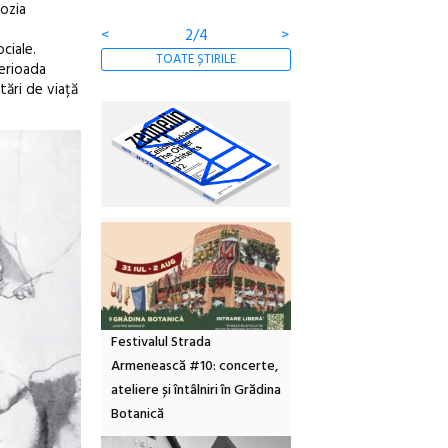
lozia
<
3/4
>
ciale.
TOATE ȘTIRILE
perioada
tări de viață
Festivalul Strada
Armenească #10: concerte,
ateliere și întâlniri în Grădina
Botanică