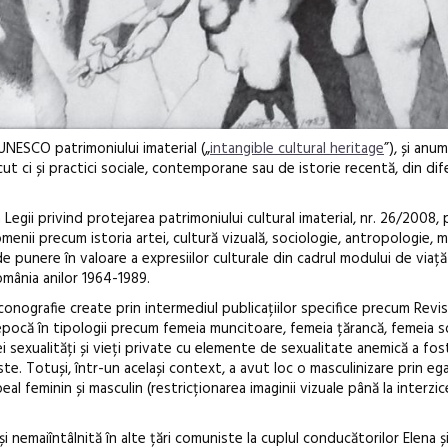
 UNESCO patrimoniului imaterial („
intangible cultural heritage
”), și anu
ut ci și practici sociale, contemporane sau de istorie recentă, din dif
egii privind protejarea patrimoniului cultural imaterial, nr. 26/2008, 
omenii precum istoria artei, cultură vizuală, sociologie, antropologie, 
e punere în valoare a expresiilor culturale din cadrul modului de viață
România anilor 1964-1989.
iconografie create prin intermediul publicațiilor specifice precum Revi
n epocă în tipologii precum femeia muncitoare, femeia țărancă, femeia s
i sexualități și vieți private cu elemente de sexualitate anemică a fo
ste. Totuși, într-un același context, a avut loc o masculinizare prin ega
al feminin și masculin (restricționarea imaginii vizuale până la interzi
i nemaiîntâlnită în alte țări comuniste la cuplul conducătorilor Elena ș