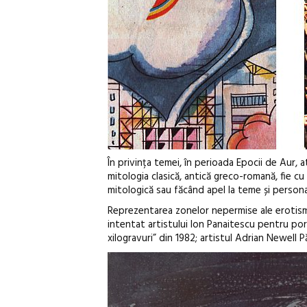
În privința temei, în perioada Epocii de Aur, 
mitologia clasică, antică greco-romană, fie c
mitologică sau făcând apel la teme și persona
Reprezentarea zonelor nepermise ale erotismul
intentat artistului Ion Panaitescu pentru porn
xilogravuri” din 1982; artistul Adrian Newell 