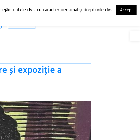
otejăm datele dvs. cu caracter personal şi drepturile dvs.
Accept
RO
EN
SHOP
Deschide
re și expoziție a