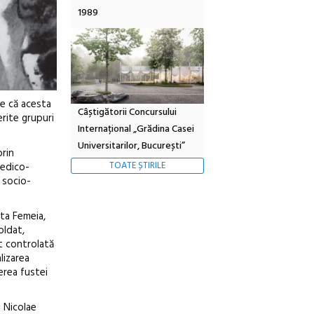
1989
me că acesta
Câștigătorii Concursului
erite grupuri
Internațional „Grădina Casei
Universitarilor, București”
prin
TOATE ȘTIRILE
medico-
 socio-
sta Femeia,
oldat,
st controlată
lizarea
cerea fustei
i Nicolae