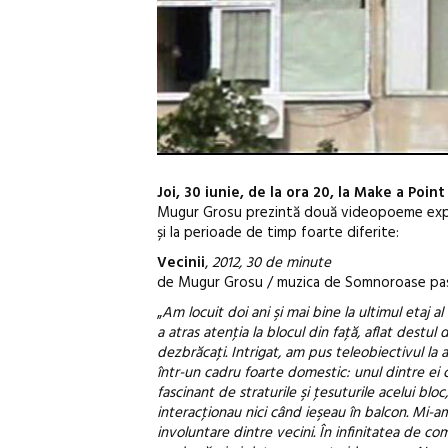
Joi, 30 iunie, de la ora 20, la Make a Point
Mugur Grosu prezintă două videopoeme experim
și la perioade de timp foarte diferite:
Vecinii
,
2012, 30 de minute
de Mugur Grosu / muzica de Somnoroase pa
„
Am locuit doi ani şi mai bine la ultimul etaj a
a atras atenţia la blocul din faţă, aflat destu
dezbrăcaţi. Intrigat, am pus teleobiectivul la 
într-un cadru foarte domestic: unul dintre ei c
fascinant de straturile şi ţesuturile acelui b
interacţionau nici când ieşeau în balcon. Mi-am
involuntare dintre vecini. În infinitatea de com