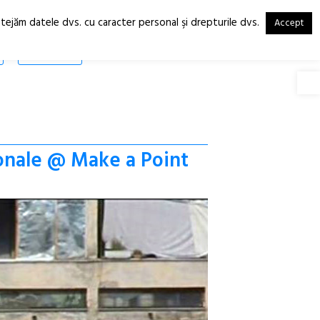
otejăm datele dvs. cu caracter personal şi drepturile dvs.
Accept
RO
EN
SHOP
Deschide
onale @ Make a Point