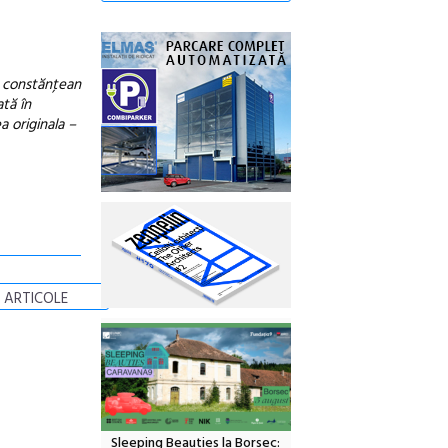
ul constănţean
ată în
a originala –
 ARTICOLE
Sleeping Beauties la Borsec: