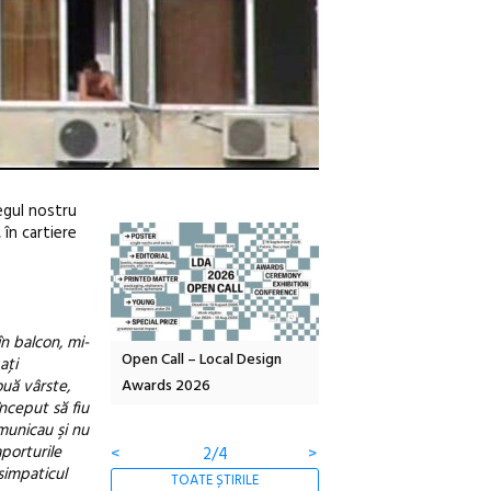
legul nostru
în cartiere
în balcon, mi-
A – parc
Open Call – Local Design
Anuala de artă urbană
aţi
ouă vârste,
ație
Awards 2026
Artown NOW #5:
început să fiu
Gramatica libertății
omunicau şi nu
aporturile
<
3/4
>
 simpaticul
TOATE ȘTIRILE