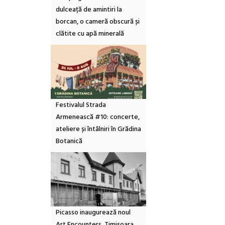
dulceață de amintiri la
borcan, o cameră obscură și
clătite cu apă minerală
Festivalul Strada
Armenească #10: concerte,
ateliere și întâlniri în Grădina
Botanică
Picasso inaugurează noul
Art Encounters. Timișoara