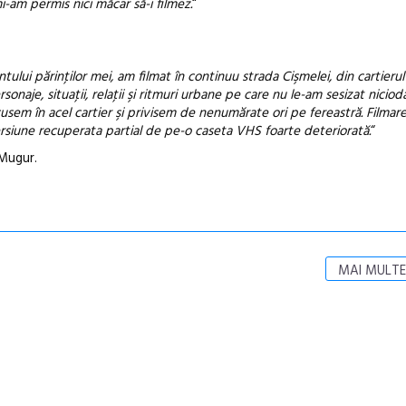
-am permis nici măcar să-i filmez.
“
tului părinţilor mei, am filmat în continuu strada Cişmelei, din cartier
aje, situaţii, relaţii şi ritmuri urbane pe care nu le-am sesizat niciod
usem în acel cartier şi privisem de nenumărate ori pe fereastră. Filmare
ersiune recuperata partial de pe-o caseta VHS foarte deteriorată.
“
 Mugur.
MAI MULTE