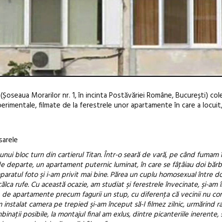
(Șoseaua Morarilor nr. 1, în incinta Postăvăriei Române, București) co
entale, filmate de la ferestrele unor apartamente în care a locuit, 
sarele
l unui bloc turn din cartierul Titan. Într-o seară de vară, pe când fumam 
În curând: POELAND
l de departe, un apartament puternic luminat, în care se fâţâiau doi bărb
aparatul foto şi i-am privit mai bine. Părea un cuplu homosexual între d
de poezie și co-cre
ălca rufe. Cu această ocazie, am studiat şi ferestrele învecinate, şi-am 
loc, de apartamente precum fagurii un stup, cu diferenţa că vecinii nu c
 instalat camera pe trepied şi-am început să-l filmez zilnic, urmărind r
binaţii posibile, la montajul final am exlus, dintre picanteriile inerente,