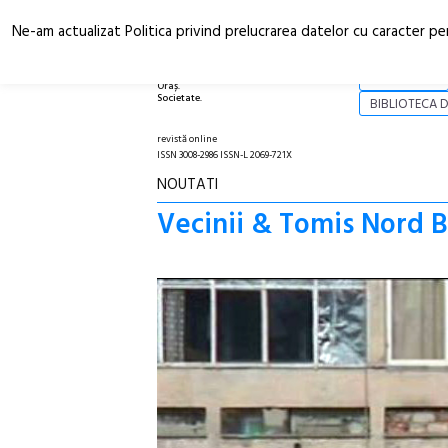
Ne-am actualizat Politica privind prelucrarea datelor cu caracter pe
Arhitectură.
NOI
Oraș.
Societate.
BIBLIOTECA D
revistă online
ISSN 3008-2986 ISSN-L 2069-721X
NOUTATI
Vecinii & Tomis Nord 