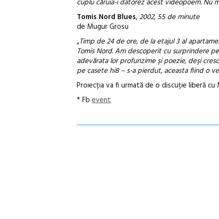
cuplu căruia-i datorez acest videopoem. Nu mi
Tomis Nord Blues
,
2002, 55 de minute
de Mugur Grosu
„
Timp de 24 de ore, de la etajul 3 al apartamen
Tomis Nord. Am descoperit cu surprindere person
adevărata lor profunzime şi poezie, deşi cresc
pe casete hi8 – s-a pierdut, aceasta fiind o v
Proiecția va fi urmată de o discuție liberă cu
* Fb
event