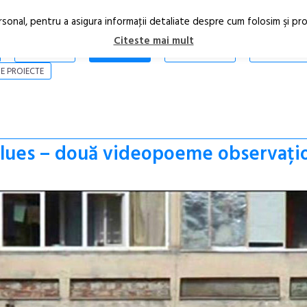
rsonal, pentru a asigura informaţii detaliate despre cum folosim şi pr
Citeste mai mult
ARTICOLE
STIRI
REVISTA PRINT
CONTACT
E PROIECTE
Blues – două videopoeme observați