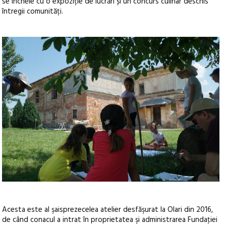
se încheie cu o expoziție de lucrări și un concurs culinar deschis
întregii comunități.
Acesta este al şaisprezecelea atelier desfăşurat la Olari din 2016,
de când conacul a intrat în proprietatea şi administrarea Fundaţiei