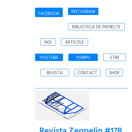
INSTAGRAM
FACEBOOK
BIBLIOTECA DE PROIECTE
NOI
ARTICOLE
YOUTUBE
YUMPU
STIRI
REVISTA
CONTACT
SHOP
Revista Zeppelin #178