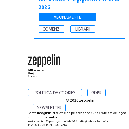
2026
ABONAMENTE
COMENZI
LIBRĂRII
Arhitectură.
Oraș.
Societate.
POLITICA DE COOKIES
GDPR
© 2026 zeppelin
NEWSLETTER
Toate imaginile si textele de pe acest site sunt protejate de legea
drepturilor de autor
revista online Zeppelin, editată de SG Studio și echipa Zeppelin
ISSN 3008-2986 ISSN-L 2069-721X