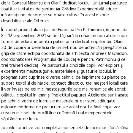
de la Conacul Neamţu din Olari” dedicat locului. Un jurnal parcurge
toată activitatea de şantier iar Grădina Experimentală aduce
informaţii noi despre ce se poate cultiva în aceste zone
deşertificate ale Olteniei.
În cadrul proiectulu iniţiat de Fundaţia Pro Patrimonio, în perioada
8 – 12 septembrie 2021 se desfăşoară la conac un nou atelier non-
formal de educaţie pentru patrimoniu dedicat copiilor din Olari:
20 de copii vor beneficia de un set nou de activităţi pregătite cu
grijă de către echipa coordonată de arhitecta Andreea Machidon,
coordonatoarea Programului de Educaţie pentru Patrimoniu şi cei
trei traineri dedicaţi. Pe parcursul a cinci zile copiii vor explora și
experimenta meșteșugurile, materialele și gusturile locului. În
program sunt cuprinse diverse tehnici de imprimare cu plante pe
suport textil și de hârtie, contact direct cu trei meşteri locali care
îi vor învăţa pe cei mici meșteșugurile cele mai renumite ale zonei:
olăritul, cioplitul în lemn și împletitul papurei. Atelierele sunt axate
pe tehnici vechi de lucru ale materialelor dar sunt adăugate
mijloace moderne de prelucrare ale acestora. La final copiii vor
crea un mic set de bucătărie ce îmbină toate experiențele
săptămânii de lucru.
Jocurile sportive vor completa momentele de lucru, iar săptămâna