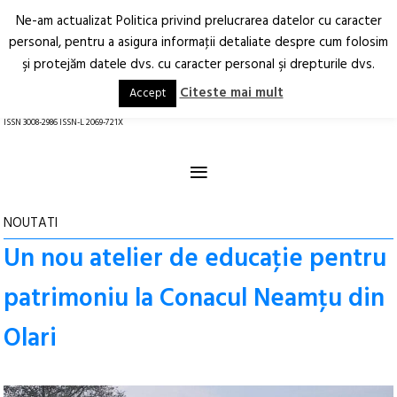
Ne-am actualizat Politica privind prelucrarea datelor cu caracter
Deschide
RO
EN
personal, pentru a asigura informaţii detaliate despre cum folosim
şi protejăm datele dvs. cu caracter personal şi drepturile dvs.
Arhitectură.
Oraș.
Societate.
Citeste mai mult
Accept
revistă online
ISSN 3008-2986 ISSN-L 2069-721X
≡
NOUTATI
Un nou atelier de educaţie pentru
patrimoniu la Conacul Neamţu din
Olari