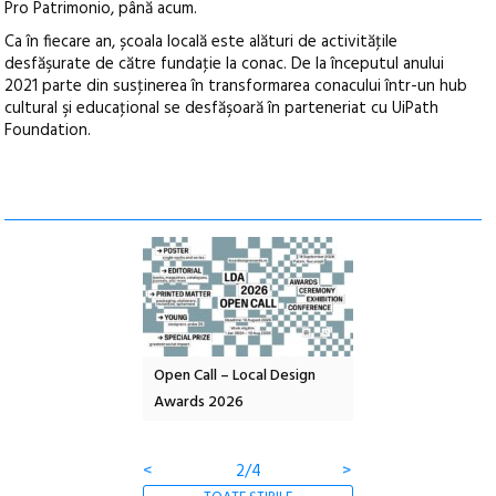
Pro Patrimonio, până acum.
Ca în fiecare an, școala locală este alături de activităţile
desfăşurate de către fundaţie la conac. De la începutul anului
2021 parte din susţinerea în transformarea conacului într-un hub
cultural şi educaţional se desfăşoară în parteneriat cu UiPath
Foundation.
nd: POELANDA – parc
Open Call – Local Design
Anuala de artă urba
e și co-creație
Awards 2026
Artown NOW #5:
Gramatica libertății
<
2/4
>