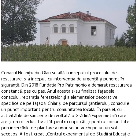
Conacul Neamţu din Olari se află la începutul procesului de
restaurare, s-a început cu intervenţia de urgenţă şi punerea în
siguranţă. Din 2018 Fundația Pro Patrimonio a demarat restaurarea
constantă, pas cu pas.
Anul acesta s-au finalizat faţadele
conacului, reparaţia ferestrelor şi a elementelor decorative
specifice de pe faţadă. Chiar şi pe parcursul şantierului, conacul e
un punct important pentru comunitatea locală. În paralel, cu
activităţile de şantier e dezvoltată o Grădină Experimetală care
are și-un rol educativ atât pentru copii cât şi pentru comunitate
prin încercările de plantare a unor soiuri vechi pe un un sol
secetos. A fost creat „Centrul experimental de Studii şi Educaţie