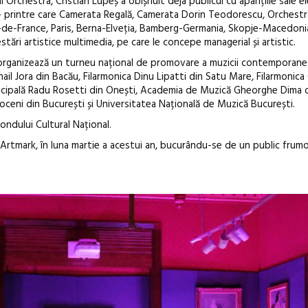
al Orchestra, Cristian Lupeș a obișnuit deja publicul cu aparițiile sale e
 – printre care Camerata Regală, Camerata Dorin Teodorescu, Orchestr
 Île-de-France, Paris, Berna-Elveția, Bamberg-Germania, Skopje-Macedon
estări artistice multimedia, pe care le concepe managerial și artistic.
și organizează un turneu național de promovare a muzicii contemporane
il Jora din Bacău, Filarmonica Dinu Lipatti din Satu Mare, Filarmonica
unicipală Radu Rosetti din Onești, Academia de Muzică Gheorghe Dima di
oceni din București și Universitatea Națională de Muzică București.
ondului Cultural Național.
 Artmark, în luna martie a acestui an, bucurându-se de un public frumo