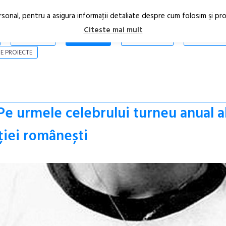
rsonal, pentru a asigura informaţii detaliate despre cum folosim şi pr
Citeste mai mult
ARTICOLE
STIRI
REVISTA PRINT
CONTACT
E PROIECTE
Pe urmele celebrului turneu anual a
ției românești