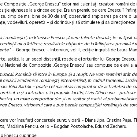
l de Compoziție „George Enescu“ celor mai talentați creatori români de
iție ajunsese la a cincea ediție. Era un premiu pe care Enescu îl înfii
zeze, timp de mai bine de 30 de ani) observând amploarea pe care o lua
nțe, vodeviluri, operetă – și dorindu-și să stimuleze și să direcționeze 
ci românești.“, mărturisea Enescu. „Avem talente destule, le-au lipsit 
ă credință mi-o întăresc rezultatele obținute de la înființarea premiului
lente
.“ – George Enescu – Interviuri, vol. II, ediție îngrijită de Laura Ma
e, astăzi, la un secol distanță, roadele eforturilor lui George Enescu,
ului Național de Compoziție „George Enescu“ sau compuse de elevi ai 
zical, România să intre în Europa. Și a reușit. Ne vom reaminti atât de 
l muzicii academice românești, interpretând, în cadrul turneului, lucrări 
onari: Béla Bartók – poate cel mai atras compozitor de activitatea de c
oretizat-o și a introdus-o în propriile lucrări, Liviu Dănceanu – profesor 
estra, un mare compozitor dar și un scriitor și eseist al problematicilo
George Enescu, vizionarul care a pus bazele compoziției românești de sor
are vor însufleți concertele sunt: vioară – Diana Jipa, Cristina Pașa, T
ts, Mădălina Penciu; cello – Bogdan Postolache, Eduard Zecheru.
 x Enescu cuprinde: