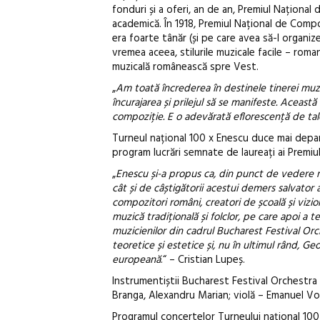
fonduri și a oferi, an de an, Premiul Naționa
academică. În 1918, Premiul Național de Compoz
era foarte tânăr (și pe care avea să-l organi
vremea aceea, stilurile muzicale facile – roma
muzicală românească spre Vest.
„
Am toată încrederea în destinele tinerei muzi
încurajarea și prilejul să se manifeste. Aceast
compoziție. E o adevărată eflorescență de ta
Turneul național 100 x Enescu duce mai depart
program lucrări semnate de laureați ai Premi
„
Enescu și-a propus ca, din punct de vedere mu
cât și de câștigătorii acestui demers salvator a
compozitori români, creatori de școală și vizi
muzică tradițională și folclor, pe care apoi a te
muzicienilor din cadrul Bucharest Festival Orch
teoretice și estetice și, nu în ultimul rând, 
europeană
.“ – Cristian Lupeș.
Instrumentiștii Bucharest Festival Orchestra c
Branga, Alexandru Marian; violă – Emanuel Vo
Programul concertelor Turneului național 100