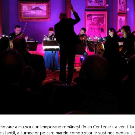
movare a muzicii contemporane românești în an Centenar i-a venit lui 
 distanță, a turneelor pe care marele compozitor le susținea pentru a