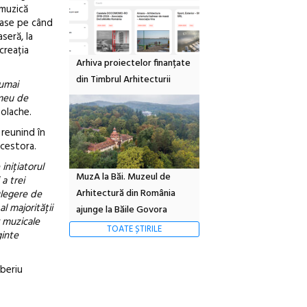
 muzică
nțase pe când
seră, la
creația
Arhiva proiectelor finanțate
din Timbrul Arhitecturii
numai
 meu de
nolache.
 reunind în
acestora.
inițiatorul
MuzA la Băi. Muzeul de
a trei
Arhitectură din România
ulegere de
al majorității
ajunge la Băile Govora
r muzicale
TOATE ȘTIRILE
ginte
iberiu