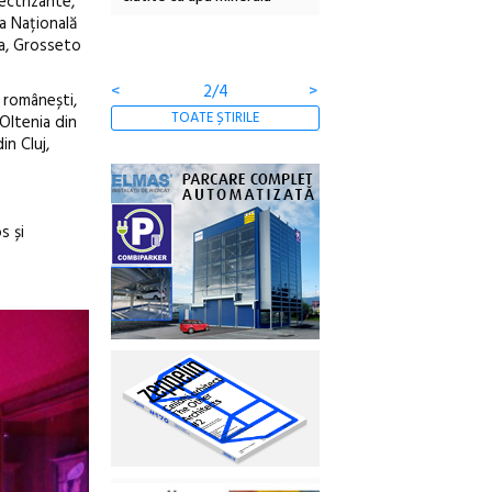
lectrizante,
a Națională
contemporane, educației
ia, Grosseto
comunității
<
3/4
>
 românești,
TOATE ȘTIRILE
 Oltenia din
n Cluj,
s și