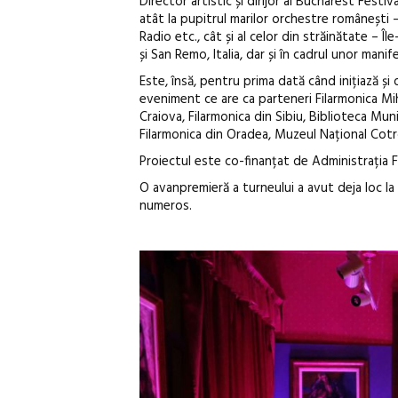
Director artistic și dirijor al Bucharest Festiv
atât la pupitrul marilor orchestre românești
Radio etc., cât și al celor din străinătate –
și San Remo, Italia, dar și în cadrul unor manif
Este, însă, pentru prima dată când inițiază 
eveniment ce are ca parteneri Filarmonica Miha
Craiova, Filarmonica din Sibiu, Biblioteca M
Filarmonica din Oradea, Muzeul Național Cotr
Proiectul este co-finanțat de Administrația F
O avanpremieră a turneului a avut deja loc la
numeros.