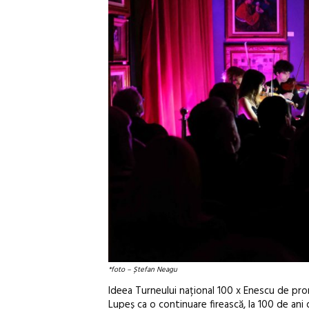
*foto – Ștefan Neagu
Ideea Turneului național 100 x Enescu de pro
Lupeș ca o continuare firească, la 100 de ani