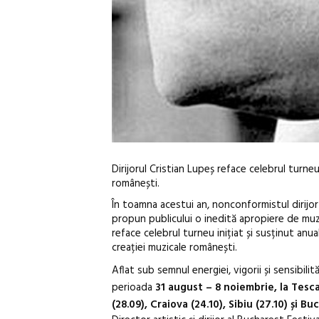
Dirijorul Cristian Lupeș reface celebrul tur
românești.
În toamna acestui an, nonconformistul dirijor
propun publicului o inedită apropiere de mu
reface celebrul turneu inițiat și susținut anu
creației muzicale românești.
Aflat sub semnul energiei, vigorii și sensibili
perioada
31 august – 8
noiembrie,
la Tesca
(28.09), Craiova (24.10), Sibiu (27.10) și Bucu