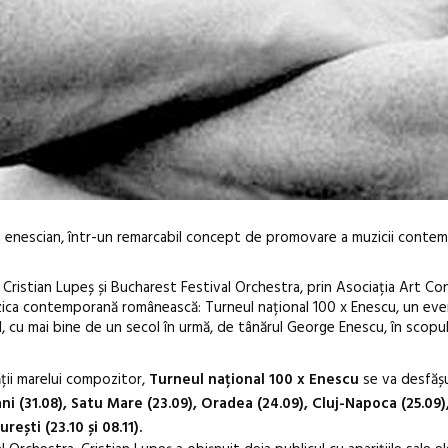
neu enescian, într-un remarcabil concept de promovare a muzicii cont
 Cristian Lupeș și Bucharest Festival Orchestra, prin Asociația Art Co
zica contemporană românească: Turneul național 100 x Enescu, un ev
al, cu mai bine de un secol în urmă, de tânărul George Enescu, în scopul 
Sleeping Beau
tății marelui compozitor,
Turneul național 100 x Enescu
se va desfășu
dulceață de a
ni (31.08), Satu Mare (23.09), Oradea (24.09), Cluj-Napoca (25.09)
borcan, o ca
rești (23.10 și 08.11).
clătite cu ap