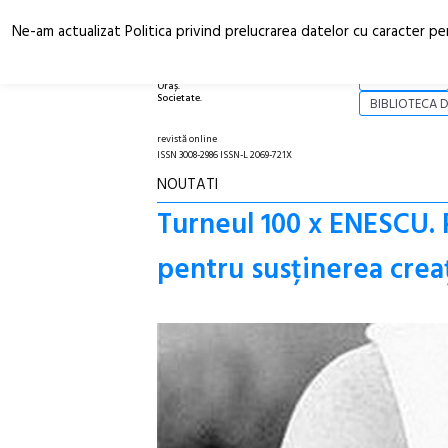
Ne-am actualizat Politica privind prelucrarea datelor cu caracter pe
Arhitectură.
NOI
Oraș.
Societate.
BIBLIOTECA D
revistă online
ISSN 3008-2986 ISSN-L 2069-721X
NOUTATI
Turneul 100 x ENESCU. 
pentru susținerea crea