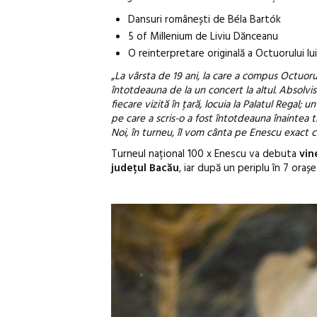
Dansuri românești de Béla Bartók
5 of Millenium de Liviu Dănceanu
O reinterpretare originală a Octuorului l
„
La vârsta de 19 ani, la care a compus Octuor
întotdeauna de la un concert la altul. Absolvi
fiecare vizită în țară, locuia la Palatul Regal; 
pe care a scris-o a fost întotdeauna înaintea t
Noi, în turneu, îl vom cânta pe Enescu exact 
Turneul național 100 x Enescu va debuta
vine
județul Bacău
, iar după un periplu în 7 orașe 