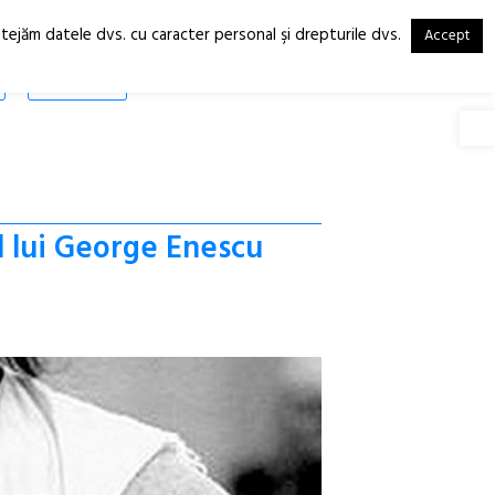
otejăm datele dvs. cu caracter personal şi drepturile dvs.
Accept
RO
EN
SHOP
Deschide
l lui George Enescu