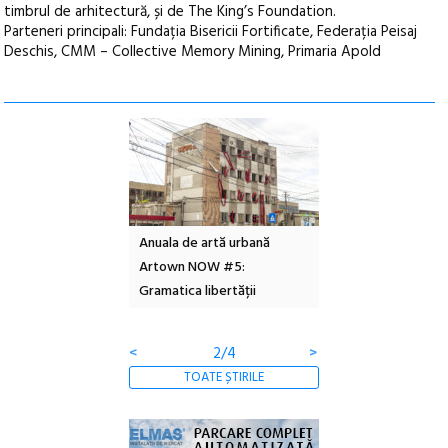
timbrul de arhitectură, și de The King’s Foundation.
Parteneri principali: Fundația Bisericii Fortificate, Federația Peisaj
Deschis, CMM – Collective Memory Mining, Primaria Apold
l – Local Design
Anuala de artă urbană
Festivalul Cinemas
 2026
Artown NOW #5:
revine la Eforie Sud 
Gramatica libertății
ediție
<
2/4
>
TOATE ȘTIRILE