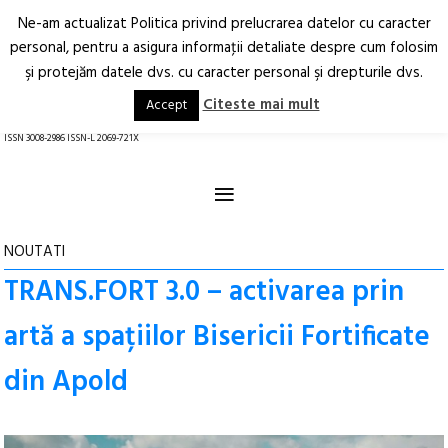
Ne-am actualizat Politica privind prelucrarea datelor cu caracter
Deschide
RO
EN
personal, pentru a asigura informaţii detaliate despre cum folosim
şi protejăm datele dvs. cu caracter personal şi drepturile dvs.
Arhitectură.
Oraș.
Societate.
Citeste mai mult
Accept
revistă online
ISSN 3008-2986 ISSN-L 2069-721X
≡
NOUTATI
TRANS.FORT 3.0 – activarea prin
artă a spațiilor Bisericii Fortificate
din Apold