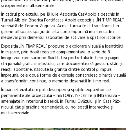
și experiențe multisenzoriale.
În cadrul proiectului, pe 19 iulie Asociația CasApold a deschis în
Turnul Alb din Biserica Fortificata Apold expoziția „ÎN TIMP REAL”,
semnată de Teodor Zugravu. Acest turn a fost transformat in
galerie offspace, spațiu de arta contemporană intr-un cadru
medieval prin demersul asociatiei de activare a spatiilor istorice.
Expoziția „ÎN TIMP REAL” propune o explorare vizuală a identității
în mișcare, prin două registre complementare: o serie de 8
linogravuri care surprind fluiditatea portretului în timp și pagini
din jurnalul grafic al artistului, care documentează gesturi, stări și
reacții spontane, născute la granița dintre control și impuls.
Împreună, cele două forme de expresie construiesc o hartă vizuală
a transformării continue, o memorie desenată în timp real.
În paralel, vizitatorii pot descoperi și spațiile expoziționale
permanente ale proiectului – hiSTORY, IN-tâlnire și INtransilva –
amenajate în interiorul bisericii, în Turnul Ovăzului și în Casa Păz­
nicului, cât și grădina reamenajată, cu noi spații interactive și
multisenzoriale.