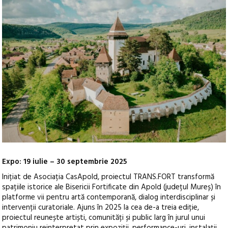
Expo: 19 iulie – 30 septembrie 2025
Inițiat de Asociația CasApold, proiectul TRANS.FORT transformă
spațiile istorice ale Bisericii Fortificate din Apold (județul Mureș) în
platforme vii pentru artă contemporană, dialog interdisciplinar și
intervenții curatoriale.
Ajuns în 2025 la cea de-a treia ediție,
proiectul reunește artiști, comunități și public larg în jurul unui
patrimoniu reinterpretat prin expoziții, performance-uri, instalații