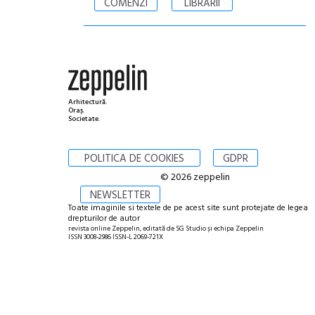
COMENZI
LIBRĂRII
Arhitectură.
Oraș.
Societate.
POLITICA DE COOKIES
GDPR
© 2026 zeppelin
NEWSLETTER
Toate imaginile si textele de pe acest site sunt protejate de legea
drepturilor de autor
revista online Zeppelin, editată de SG Studio și echipa Zeppelin
ISSN 3008-2986 ISSN-L 2069-721X