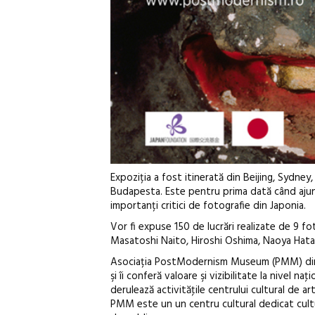
Expoziția a fost itinerată din Beijing, Sydney
Budapesta. Este pentru prima dată când ajunge
importanți critici de fotografie din Japonia.
Vor fi expuse 150 de lucrări realizate de 9 fot
Masatoshi Naito, Hiroshi Oshima, Naoya Hatak
Asociația PostModernism Museum (PMM) din B
şi îi conferă valoare şi vizibilitate la nivel 
derulează activităţile centrului cultural de 
PMM este un un centru cultural dedicat cultur