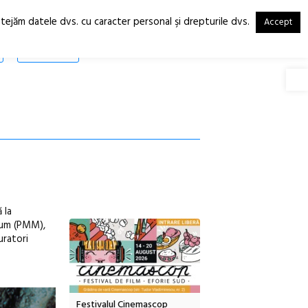
otejăm datele dvs. cu caracter personal şi drepturile dvs.
Accept
RO
EN
SHOP
Deschide
 la
eum (PMM),
uratori
tă urbană
Festivalul Cinemascop
Sleeping Beauties la Bor