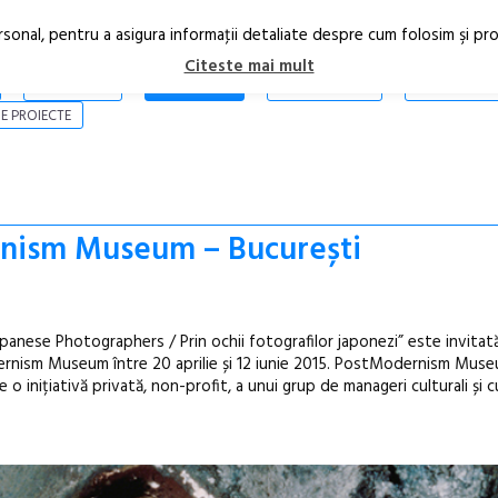
rsonal, pentru a asigura informaţii detaliate despre cum folosim şi pr
Citeste mai mult
ARTICOLE
STIRI
REVISTA PRINT
CONTACT
E PROIECTE
ism Museum – București
nese Photographers / Prin ochii fotografilor japonezi” este invitată
ernism Museum între 20 aprilie și 12 iunie 2015. PostModernism Mus
e o inițiativă privată, non-profit, a unui grup de manageri culturali și c
Anuala de ar