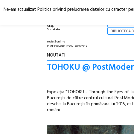
Ne-am actualizat Politica privind prelucrarea datelor cu caracter pe
Arhitectură.
NOI
Oraș.
Societate.
BIBLIOTECA D
revistă online
ISSN 3008-2986 ISSN-L 2069-721X
NOUTATI
TOHOKU @ PostModern
Expoziția ”TOHOKU – Through the Eyes of Japa
București de către centrul cultural PostMod
deschis la București în primăvara lui 2015, est
români.