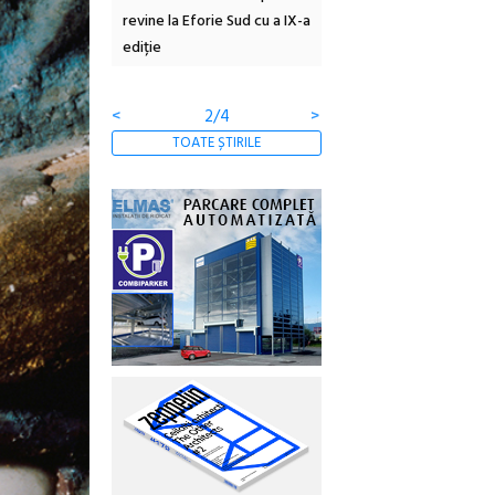
 #5:
revine la Eforie Sud cu a IX-a
dulceață de amintiri la
ertății
ediție
borcan, o cameră obscur
clătite cu apă minerală
<
2/4
>
TOATE ȘTIRILE