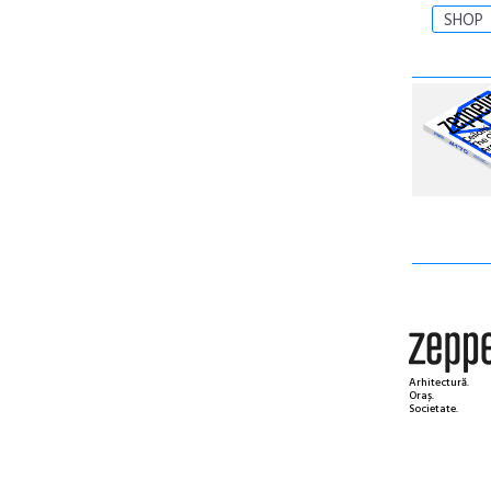
SHOP
Arhitectură.
Oraș.
Societate.