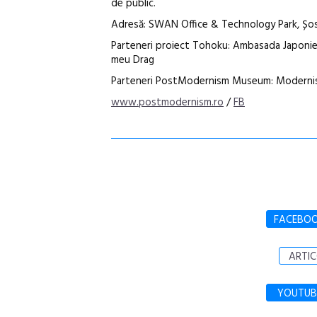
de public.
Adresă: SWAN Office & Technology Park, Șos.
Parteneri proiect Tohoku: Ambasada Japoniei
meu Drag
Parteneri PostModernism Museum: Modernism
www.postmodernism.ro
/
FB
FACEBO
ARTIC
YOUTUB