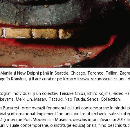
, Manila și New Delphi până în Seattle, Chicago, Toronto, Tallinn, Zagre
 în România, și îl are curator pe Kotaro Iizawa, recunoscut ca unul d
ografi individuali și un colectiv: Teisuke Chiba, Ichiro Kojima, Hideo Ha
eyama, Meiki Lin, Masaru Tatsuki, Nao Tsuda, Sendai Collection.
ucurești promovează fenomenul culturii contemporane în rândul pub
naţional şi internaţional. Implementând unul dintre obiectivele sale stra
artă şi inovaţie PostModernism Museum, deschis în primăvara lui 2015 la
ii vizuale contemporane, o instituție educațională, fiind deschis tutu