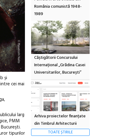
România comunistă 1948-
1989
Câștigătorii Concursului
Internațional „Grădina Casei
Universitarilor, București”
b și
intre cei mai
ga,
licului larg
Arhiva proiectelor finanțate
tegice, PMM
din Timbrul Arhitecturii
 Bucureşti.
TOATE ȘTIRILE
ror tipurilor