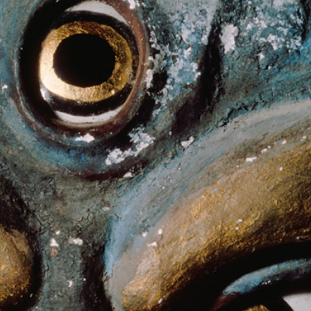
Artown NOW
Gramatica lib