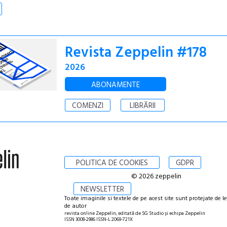
Revista Zeppelin #178
2026
ABONAMENTE
COMENZI
LIBRĂRII
POLITICA DE COOKIES
GDPR
© 2026 zeppelin
NEWSLETTER
Toate imaginile si textele de pe acest site sunt protejate de l
de autor
revista online Zeppelin, editată de SG Studio și echipa Zeppelin
ISSN 3008-2986 ISSN-L 2069-721X