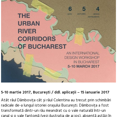
5-10 martie 2017, București / ddl. aplicații – 15 ianuarie 2017
Atât râul Dâmbovița cât și râul Colentina au trecut prin schimbări
radicale de-a lungul istoriei orașului București. Dâmbovița a fost
transformată dintr-un râu meandrat cu o vale naturală într-un
canal și o vale fantomă (vezi ilustratia de ai jos), absentă astăzi în