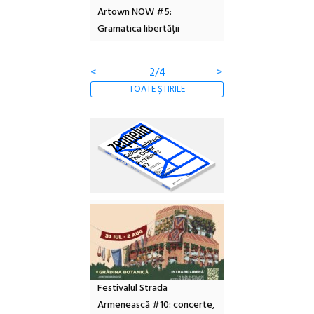
 2026
Artown NOW #5:
revine la Eforie Sud 
Gramatica libertății
ediție
<
2/4
>
TOATE ȘTIRILE
Festivalul Strada
Armenească #10: concerte,