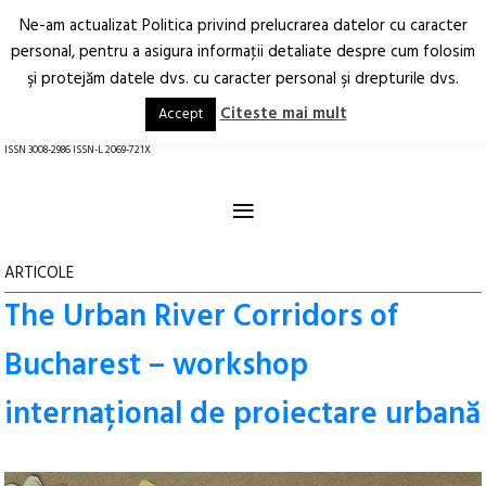
Ne-am actualizat Politica privind prelucrarea datelor cu caracter
Deschide
RO
EN
personal, pentru a asigura informaţii detaliate despre cum folosim
şi protejăm datele dvs. cu caracter personal şi drepturile dvs.
Arhitectură.
Oraș.
Societate.
Citeste mai mult
Accept
revistă online
ISSN 3008-2986 ISSN-L 2069-721X
≡
ARTICOLE
The Urban River Corridors of
Bucharest – workshop
internațional de proiectare urbană