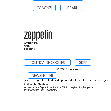
COMENZI
LIBRĂRII
Arhitectură.
Oraș.
Societate.
POLITICA DE COOKIES
GDPR
© 2026 zeppelin
NEWSLETTER
Toate imaginile si textele de pe acest site sunt protejate de legea
drepturilor de autor
revista online Zeppelin, editată de SG Studio și echipa Zeppelin
ISSN 3008-2986 ISSN-L 2069-721X