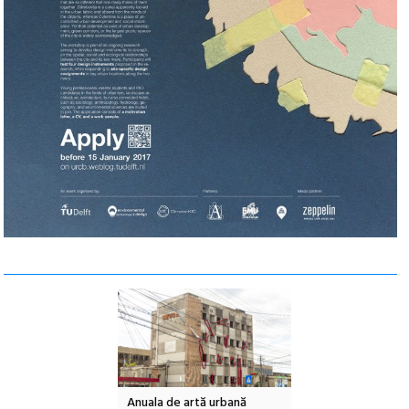
l – Local Design
Anuala de artă urbană
Festivalul Cinemas