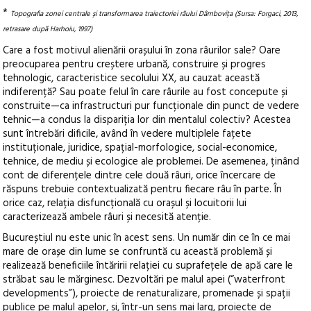
*
Topografia zonei centrale și transformarea traiectoriei râului Dâmbovița (Sursa: Forgaci, 2013,
retrasare după Harhoiu, 1997)
Care a fost motivul alienării orașului în zona râurilor sale? Oare
preocuparea pentru creștere urbană, construire și progres
tehnologic, caracteristice secolului XX, au cauzat această
indiferență? Sau poate felul în care râurile au fost concepute și
construite—ca infrastructuri pur funcționale din punct de vedere
tehnic—a condus la dispariția lor din mentalul colectiv? Acestea
sunt întrebări dificile, având în vedere multiplele fațete
instituționale, juridice, spațial-morfologice, social-economice,
tehnice, de mediu și ecologice ale problemei. De asemenea, ținând
cont de diferențele dintre cele două râuri, orice încercare de
răspuns trebuie contextualizată pentru fiecare râu în parte. În
orice caz, relația disfuncțională cu orașul și locuitorii lui
caracterizează ambele râuri și necesită atenție.
Bucureștiul nu este unic în acest sens. Un număr din ce în ce mai
mare de orașe din lume se confruntă cu această problemă și
realizează beneficiile întăririi relației cu suprafețele de apă care le
străbat sau le mărginesc. Dezvoltări pe malul apei (“waterfront
developments”), proiecte de renaturalizare, promenade și spații
publice pe malul apelor, și, într-un sens mai larg, proiecte de