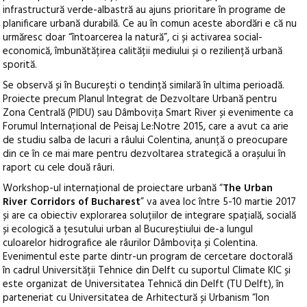
infrastructură verde-albastră au ajuns prioritare în programe de
planificare urbană durabilă. Ce au în comun aceste abordări e că nu
urmăresc doar “întoarcerea la natură”, ci și activarea social-
economică, îmbunătățirea calității mediului și o reziliență urbană
sporită.
Se observă și în București o tendință similară în ultima perioadă.
Proiecte precum Planul Integrat de Dezvoltare Urbană pentru
Zona Centrală (PIDU) sau Dâmbovița Smart River și evenimente ca
Forumul Internațional de Peisaj Le:Notre 2015, care a avut ca arie
de studiu salba de lacuri a râului Colentina, anunță o preocupare
din ce în ce mai mare pentru dezvoltarea strategică a orașului în
raport cu cele două râuri.
Workshop-ul internațional de proiectare urbană “
The Urban
River Corridors of Bucharest
” va avea loc între 5-10 martie 2017
și are ca obiectiv explorarea soluțiilor de integrare spațială, socială
și ecologică a țesutului urban al Bucureștiului de-a lungul
culoarelor hidrografice ale râurilor Dâmbovița și Colentina.
Evenimentul este parte dintr-un program de cercetare doctorală
în cadrul Universității Tehnice din Delft cu suportul Climate KIC și
este organizat de Universitatea Tehnică din Delft (TU Delft), în
parteneriat cu Universitatea de Arhitectură și Urbanism “Ion