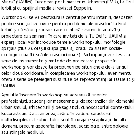
Mincu” (UAUIM), European post-master in Urbanism (EMU), La Firul
Ierbii, și cu sprijinul media al revistei Zeppelin.
Workshop-ul se va desfășura la centrul pentru întâlniri, dezbateri
publice și inițiative civice pentru probleme ale orașului ”La Firul
Ierbii” și oferă un program care combină sesiuni de analiză și
proiectare cu seminarii, în care invitați de la TU Delft, UAUIM și
experți locali vor introduce temele workshop-ului: morfologie
spațială (ziua 2); orașul și apa (ziua 3); orașul ca sistem social-
ecologic (ziua 4); scările orașului (ziua 5). Participanții vor testa a
serie de instrumente și metode de proiectare propuse în
workshop și vor dezvolta propuneri pe situri cheie de-a lungul
celor două coridoare. În completarea workshop-ului, evenimentul
oferă a serie de prelegeri susținute de reprezentanți ai TU Delft și
UAUIM.
Apelul la înscriere în workshop se adresează tinerilor
profesioniști, studenților masteranzi și doctoranzilor din domeniul
urbanismului, arhitecturii și peisagisticii, cunoscători ai contextului
Bucureștean. De asemenea, având în vedere caracterul
multidisciplinar al subiectului, sunt încurajate și aplicații din alte
domenii, precum geografie, hidrologie, sociologie, antropologie
sau științele mediului.