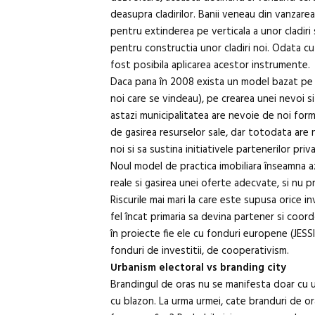
deasupra cladirilor. Banii veneau din vanzare
pentru extinderea pe verticala a unor cladiri
pentru constructia unor cladiri noi. Odata cu 
fost posibila aplicarea acestor instrumente.
Daca pana în 2008 exista un model bazat pe 
noi care se vindeau), pe crearea unei nevoi si
astazi municipalitatea are nevoie de noi for
de gasirea resurselor sale, dar totodata are
noi si sa sustina initiativele partenerilor priv
Noul model de practica imobiliara înseamna az
reale si gasirea unei oferte adecvate, si nu 
Riscurile mai mari la care este supusa orice in
fel încat primaria sa devina partener si coord
în proiecte fie ele cu fonduri europene (JESS
fonduri de investitii, de cooperativism.
Urbanism electoral vs branding city
Brandingul de oras nu se manifesta doar cu 
cu blazon. La urma urmei, cate branduri de o