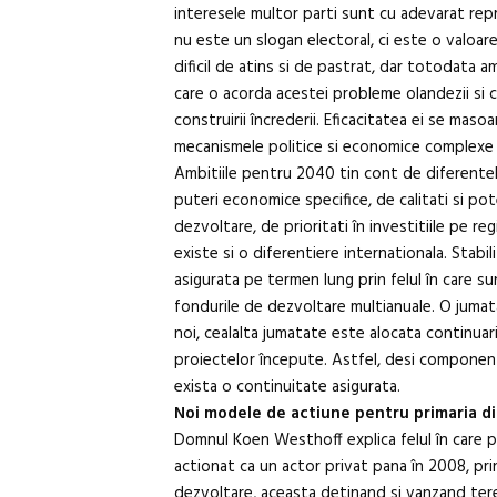
interesele multor parti sunt cu adevarat rep
nu este un slogan electoral, ci este o valoare 
dificil de atins si de pastrat, dar totodata 
care o acorda acestei probleme olandezii si c
construirii încrederii. Eficacitatea ei se maso
mecanismele politice si economice complexe
Ambitiile pentru 2040 tin cont de diferentele
puteri economice specifice, de calitati si pot
dezvoltare, de prioritati în investitiile pe reg
existe si o diferentiere internationala. Stabil
asigurata pe termen lung prin felul în care s
fondurile de dezvoltare multianuale. O jumata
noi, cealalta jumatate este alocata continuar
proiectelor începute. Astfel, desi component
exista o continuitate asigurata.
Noi modele de actiune pentru primaria d
Domnul Koen Westhoff explica felul în care 
actionat ca un actor privat pana în 2008, pri
dezvoltare, aceasta detinand si vanzand teren