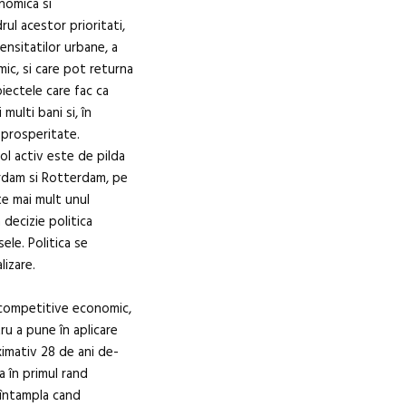
nomica si
rul acestor prioritati,
ensitatilor urbane, a
mic, si care pot returna
oiectele care fac ca
ulti bani si, în
a prosperitate.
ol activ este de pilda
rdam si Rotterdam, pe
e mai mult unul
 decizie politica
ele. Politica se
izare.
 competitive economic,
tru a pune în aplicare
ximativ 28 de ani de-
a în primul rand
e întampla cand