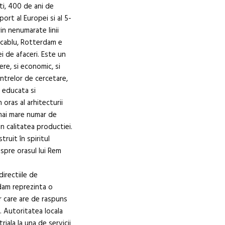
ti, 400 de ani de
ort al Europei si al 5-
rin nenumarate linii
si cablu, Rotterdam e
i de afaceri. Este un
re, si economic, si
centrelor de cercetare,
 educata si
 oras al arhitecturii
mai mare numar de
in calitatea productiei.
ruit în spiritul
spre orasul lui Rem
irectiile de
dam reprezinta o
ar care are de raspuns
. Autoritatea locala
iala la una de servicii