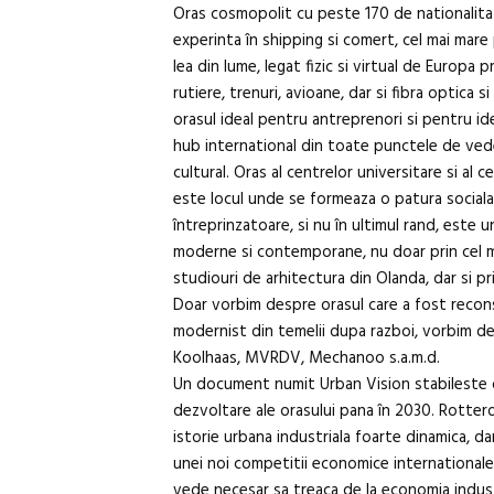
Oras cosmopolit cu peste 170 de nationalita
experinta în shipping si comert, cel mai mare p
lea din lume, legat fizic si virtual de Europa p
rutiere, trenuri, avioane, dar si fibra optica 
orasul ideal pentru antreprenori si pentru ide
hub international din toate punctele de vede
cultural. Oras al centrelor universitare si al 
este locul unde se formeaza o patura sociala
întreprinzatoare, si nu în ultimul rand, este un
moderne si contemporane, nu doar prin cel 
studiouri de arhitectura din Olanda, dar si pr
Doar vorbim despre orasul care a fost reconst
modernist din temelii dupa razboi, vorbim de
Koolhaas, MVRDV, Mechanoo s.a.m.d.
Un document numit Urban Vision stabileste d
dezvoltare ale orasului pana în 2030. Rotter
istorie urbana industriala foarte dinamica, d
unei noi competitii economice internationale
vede necesar sa treaca de la economia industr