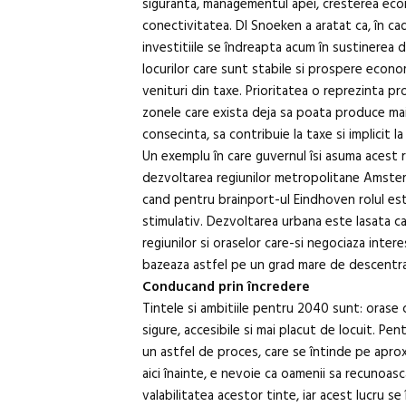
siguranta, managementul apei, cresterea eco
conectivitatea. Dl Snoeken a aratat ca, în cad
investitiile se îndreapta acum în sustinerea d
locurilor care sunt stabile si prospere econo
venituri din taxe. Prioritatea o reprezinta pr
zonele care exista deja sa poata produce mai m
consecinta, sa contribuie la taxe si implicit l
Un exemplu în care guvernul îsi asuma acest r
dezvoltarea regiunilor metropolitane Amste
cand pentru brainport-ul Eindhoven rolul est
stimulativ. Dezvoltarea urbana este lasata ca
regiunilor si oraselor care-si negociaza interes
bazeaza astfel pe un grad mare de descentral
Conducand prin încredere
Tintele si ambitiile pentru 2040 sunt: orase
sigure, accesibile si mai placut de locuit. Pen
un astfel de proces, care se întinde pe apro
aici înainte, e nevoie ca oamenii sa recunoasc
valabilitatea acestor tinte, iar acest lucru s