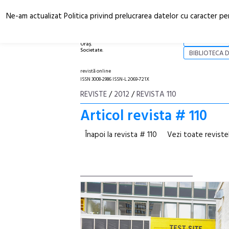
Ne-am actualizat Politica privind prelucrarea datelor cu caracter pe
Arhitectură.
NOI
Oraș.
Societate.
BIBLIOTECA D
revistă online
ISSN 3008-2986 ISSN-L 2069-721X
REVISTE
/
2012
/
REVISTA 110
Articol revista # 110
Înapoi la revista # 110
Vezi toate reviste