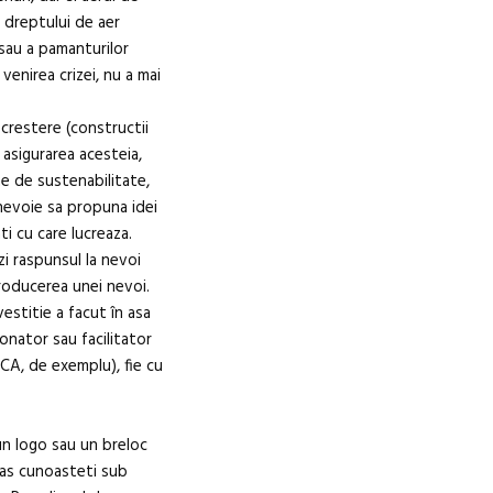
a dreptului de aer
 sau a pamanturilor
venirea crizei, nu a mai
crestere (constructii
 asigurarea acesteia,
me de sustenabilitate,
 nevoie sa propuna idei
ati cu care lucreaza.
i raspunsul la nevoi
producerea unei nevoi.
vestitie a facut în asa
onator sau facilitator
ICA, de exemplu), fie cu
un logo sau un breloc
ras cunoasteti sub