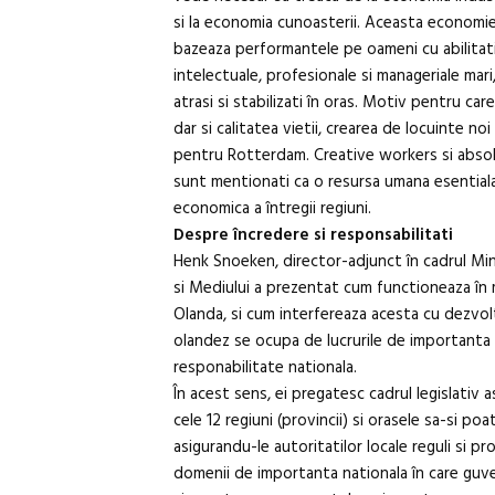
si la economia cunoasterii. Aceasta economie 
bazeaza performantele pe oameni cu abilitat
intelectuale, profesionale si manageriale mari,
atrasi si stabilizati în oras. Motiv pentru care 
dar si calitatea vietii, crearea de locuinte no
pentru Rotterdam. Creative workers si absol
sunt mentionati ca o resursa umana esentiala
economica a întregii regiuni.
Despre încredere si responsabilitati
Henk Snoeken, director-adjunct în cadrul Mini
si Mediului a prezentat cum functioneaza în m
Olanda, si cum interfereaza acesta cu dezvol
olandez se ocupa de lucrurile de importanta 
responabilitate nationala.
În acest sens, ei pregatesc cadrul legislativ a
cele 12 regiuni (provincii) si orasele sa-si poa
asigurandu-le autoritatilor locale reguli si pr
domenii de importanta nationala în care guve