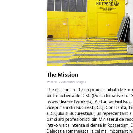
The Mission
Post de: Constantin Goagea
The mission – este un proiect initiat de Euro
dintre activitatile DISC (Dutch Initiative for 
www.disc-network.eu). Alaturi de Emil Boc, pr
viceprimarii din Bucuresti, Cluj, Constanta, Tim
ai Clujului si Bucurestiului, un reprezentant a
dar si alti profesionisti din Ministerul de r
într-o vizita intensa si densa în Rotterdam, 
Delegatia romaneasca, la cel mai important niv