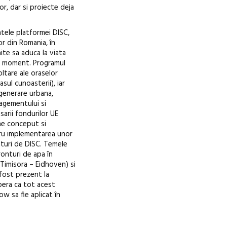
or, dar si proiecte deja
intele platformei DISC,
r din Romania, în
ite sa aduca la viata
st moment. Programul
ltare ale oraselor
sul cunoasterii), iar
generare urbana,
agementului si
sarii fondurilor UE
ne conceput si
ntru implementarea unor
aturi de DISC. Temele
onturi de apa în
(Timisora – Eidhoven) si
 fost prezent la
spera ca tot acest
w sa fie aplicat în