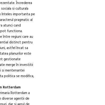
rezentate. Încrederea
sociala si culturala
am înteles importanta pe
aracterul pragmatic al
ara atunci cand
 pot functiona.
 între regiuni care au
ential distinct pentru
iuni, astfel încat sa
itatea planurilor este
unt gestionate
te merge în investitii
ii si mentenantei
a politica se modifica,
in Rotterdam
primaria Rotterdam a
n diverse agentii de
uri, dar si aerul de