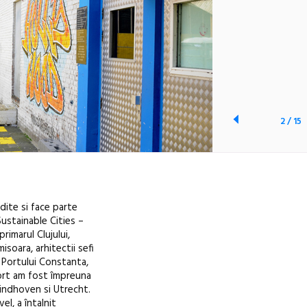
2
/
15
dite si face parte
Sustainable Cities –
imarul Clujului,
isoara, arhitectii sefi
l Portului Constanta,
esort am fost împreuna
Eindhoven si Utrecht.
el, a întalnit