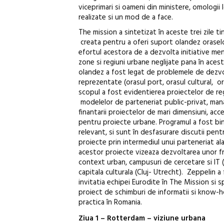
viceprimari si oameni din ministere, omologii l
realizate si un mod de a face.
The mission a sintetizat în aceste trei zile t
creata pentru a oferi suport olandez oraselo
efortul acestora de a dezvolta initiative men
zone si regiuni urbane neglijate pana în ace
olandez a fost legat de problemele de dezvo
reprezentate (orasul port, orasul cultural, ora
scopul a fost evidentierea proiectelor de re
modelelor de parteneriat public-privat, man
finantarii proiectelor de mari dimensiuni, acce
pentru proiecte urbane. Programul a fost bi
relevant, si sunt în desfasurare discutii pe
proiecte prin intermediul unui parteneriat al
acestor proiecte vizeaza dezvoltarea unor fr
context urban, campusuri de cercetare si IT 
capitala culturala (Cluj- Utrecht). Zeppelin a
invitatia echipei Eurodite în The Mission si 
proiect de schimburi de informatii si know-ho
practica în Romania.
Ziua 1 – Rotterdam – viziune urbana