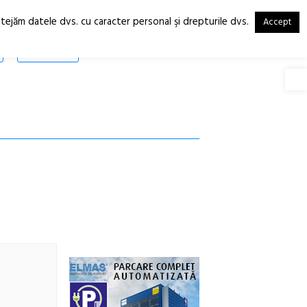
otejăm datele dvs. cu caracter personal şi drepturile dvs.
Accept
RO
EN
SHOP
Deschide