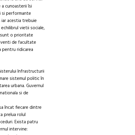
a cunoasterii îsi
i si performante
 iar acestia trebuie
echilibrul vietii sociale,
i sunt o prioritate
venti de facultate
 pentru ridicarea
sterului Infrastructurii
are sistemul politic în
tarea urbana. Guvernul
nationala si de
sa încat fiecare dintre
ta prelua rolul
oceduri. Exista patru
rnul intervine: