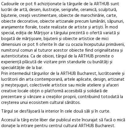
Cadourile ce pot fi achiziționate la târgurile de la ARTHUB sunt
lucrări de artă, desen, ilustrație, serigrafie, ceramică, sculptură,
bijuterie, creații vestimentare, obiecte de marochinărie, carte,
obiecte decorative, obiecte artizanale precum lumânări, săpunuri,
aranjamente florale, toate realizate de artiste și artiști. În mod
special, ediția de Mărțișor a târgului prezintă o ofertă variată și
bogată de mărțișoare, bijuterii și obiecte artistice de mici
dimensiuni ce pot fi oferite în dar cu ocazia începutului primăverii,
numitorul comun al tuturor acestor obiecte fiind originalitatea și
autenticitatea. Ca de obicei, târgul de la ARTHUB promite o
experiență plăcută de vizitare prin standurile cu bunătăți și
specialitățile de la bar.
Prin intermediul târgurilor de la ARTHUB Bucharest, lucrătoarele și
lucrătorii din arta contemporană, artele aplicate, design, artizanat
și meșteșuguri, colectivele artistice sau micile ateliere și afaceri
creative locale obțin o platformă accesibilă și solidară de
prezentare și vânzare a creațiilor proprii, contribuind totodată la
creșterea unui ecosistem cultural sănătos.
Târgul se desfășoară la interior în cele două săli și în curte.
Accesul la târg este liber dar publicul este încurajat să facă o mică
donație la intrare pentru centrul cultural ARTHUB Bucharest.