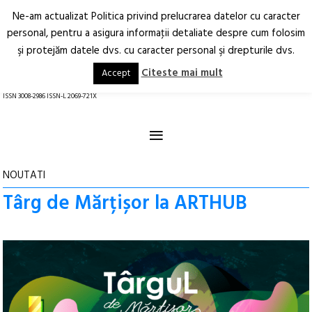
Ne-am actualizat Politica privind prelucrarea datelor cu caracter
Deschide
RO
EN
personal, pentru a asigura informaţii detaliate despre cum folosim
şi protejăm datele dvs. cu caracter personal şi drepturile dvs.
Arhitectură.
Oraș.
Societate.
Citeste mai mult
Accept
revistă online
ISSN 3008-2986 ISSN-L 2069-721X
≡
NOUTATI
Târg de Mărțișor la ARTHUB