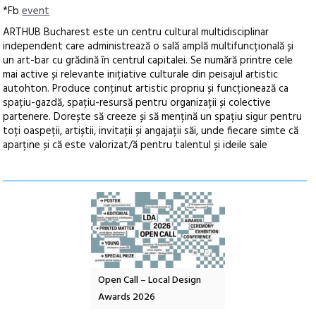
*Fb
event
ARTHUB Bucharest este un centru cultural multidisciplinar
independent care administrează o sală amplă multifuncțională și
un art-bar cu grădină în centrul capitalei. Se numără printre cele
mai active și relevante inițiative culturale din peisajul artistic
autohton. Produce conținut artistic propriu și funcționează ca
spațiu-gazdă, spațiu-resursă pentru organizații și colective
partenere. Dorește să creeze și să mențină un spațiu sigur pentru
toți oaspeții, artiștii, invitații și angajații săi, unde fiecare simte că
aparține și că este valorizat/ă pentru talentul și ideile sale
nd: POELANDA – parc
Open Call – Local Design
Anuala de artă urba
e și co-creație
Awards 2026
Artown NOW #5:
Gramatica libertății