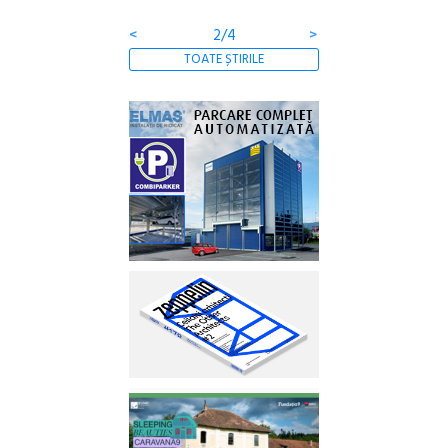
<
2/4
>
TOATE ȘTIRILE