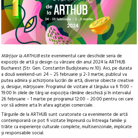
Mărțișor la ARTHUB
este evenimentul care deschide seria de
expoziții de artă și design cu vânzare din anul 2024 la ARTHUB
Bucharest (Str. Gen. Constantin Budișteanu nr.10).
Aici, pe durata
a două weekend-uri: 24 – 25 februarie și 2-3 martie, publicul va
putea admira și achiziționa lucrări de artă, diverse obiecte creative
și, desigur, mărțișoare. Programul de vizitare al târgului va fi 11:00 –
19:00 în zilele de târg iar expoziția rămâne deschisă și în intervalul
26 februarie – 1 martie pe programul 12:00 – 20:00 pentru cei care
vor să admire arta în afara agitației comerciale.
Târgurile de la ARTHUB sunt curatoriate ca evenimente de artă
contemporană ce pot fi vizitate împreună cu întreaga familie și
trăite ca experiențe culturale complete, multisenzoriale, implicate
și responsabile social.