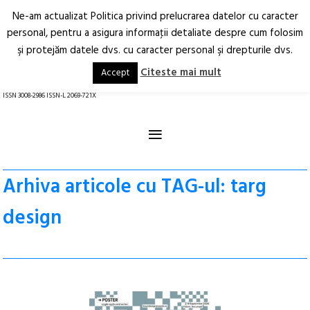
Ne-am actualizat Politica privind prelucrarea datelor cu caracter
Deschide
RO
EN
personal, pentru a asigura informaţii detaliate despre cum folosim
şi protejăm datele dvs. cu caracter personal şi drepturile dvs.
Arhitectură.
Oraș.
Societate.
Citeste mai mult
Accept
revistă online
ISSN 3008-2986 ISSN-L 2069-721X
≡
Arhiva articole cu TAG-ul: targ
design