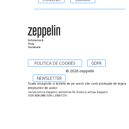
COMENZI
LIBRĂRII
Arhitectură.
Oraș.
Societate.
POLITICA DE COOKIES
GDPR
© 2026 zeppelin
NEWSLETTER
Toate imaginile si textele de pe acest site sunt protejate de legea
drepturilor de autor
revista online Zeppelin, editată de SG Studio și echipa Zeppelin
ISSN 3008-2986 ISSN-L 2069-721X