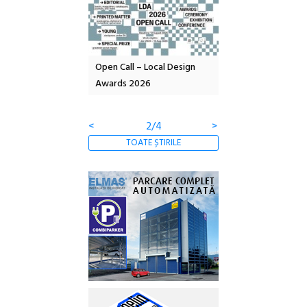
nd: POELANDA – parc
Open Call – Local Design
Anuala de artă urba
e și co-creație
Awards 2026
Artown NOW #5:
Gramatica libertății
<
2/4
>
TOATE ȘTIRILE