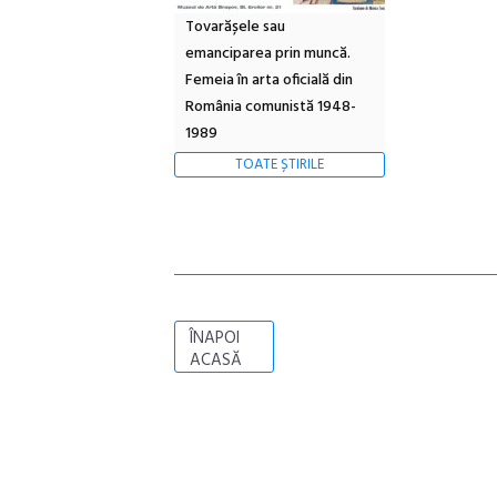
Tovarășele sau
emanciparea prin muncă.
Femeia în arta oficială din
România comunistă 1948-
1989
TOATE ȘTIRILE
ÎNAPOI
ACASĂ