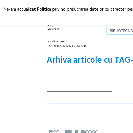
Ne-am actualizat Politica privind prelucrarea datelor cu caracter pe
Arhitectură.
NOI
Oraș.
Societate.
BIBLIOTECA D
revistă online
ISSN 3008-2986 ISSN-L 2069-721X
Arhiva articole cu TAG