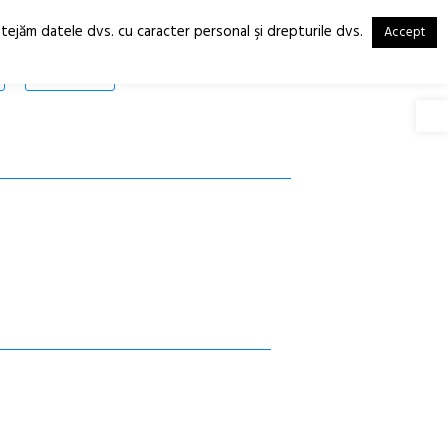
otejăm datele dvs. cu caracter personal şi drepturile dvs.
Accept
RO
EN
SHOP
Deschide