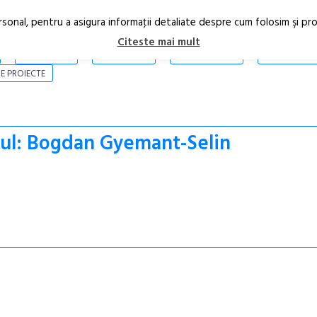
rsonal, pentru a asigura informaţii detaliate despre cum folosim şi pr
Citeste mai mult
ARTICOLE
STIRI
REVISTA PRINT
CONTACT
E PROIECTE
-ul: Bogdan Gyemant-Selin