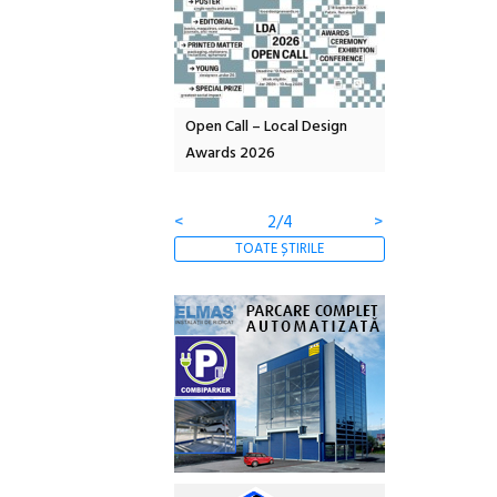
curând: POELANDA – parc
Open Call – Local Design
Anuala de artă
poezie și co-creație
Awards 2026
Artown NOW #
Gramatica liber
<
2/4
>
TOATE ȘTIRILE