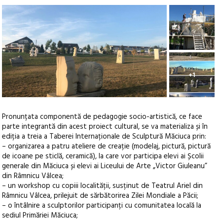
+1
Pronunțata componentă de pedagogie socio-artistică, ce face
parte integrantă din acest proiect cultural, se va materializa și în
ediția a treia a Taberei Internaționale de Sculptură Măciuca prin:
– organizarea a patru ateliere de creație (modelaj, pictură, pictură
de icoane pe sticlă, ceramică), la care vor participa elevi ai Școlii
generale din Măciuca și elevi ai Liceului de Arte „Victor Giuleanu”
din Râmnicu Vâlcea;
– un workshop cu copiii localității, susținut de Teatrul Ariel din
Râmnicu Vâlcea, prilejuit de sărbătorirea Zilei Mondiale a Păcii;
– o întâlnire a sculptorilor participanți cu comunitatea locală la
sediul Primăriei Măciuca;