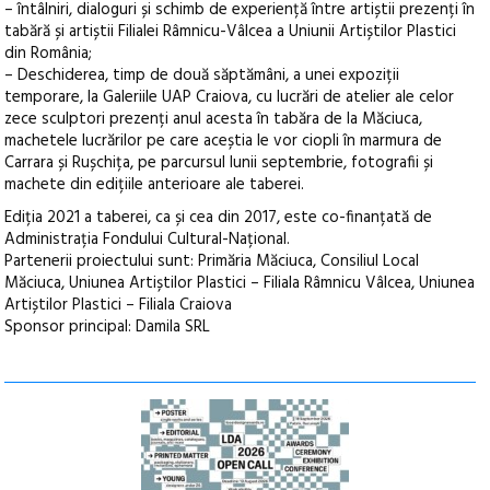
– întâlniri, dialoguri și schimb de experiență între artiștii prezenți în
tabără și artiștii Filialei Râmnicu-Vâlcea a Uniunii Artiștilor Plastici
din România;
– Deschiderea, timp de două săptămâni, a unei expoziții
temporare, la Galeriile UAP Craiova, cu lucrări de atelier ale celor
zece sculptori prezenți anul acesta în tabăra de la Măciuca,
machetele lucrărilor pe care aceștia le vor ciopli în marmura de
Carrara și Rușchița, pe parcursul lunii septembrie, fotografii și
machete din edițiile anterioare ale taberei.
Ediția 2021 a taberei, ca și cea din 2017, este co-finanțată de
Administrația Fondului Cultural-Național.
Partenerii proiectului sunt: Primăria Măciuca, Consiliul Local
Măciuca, Uniunea Artiștilor Plastici – Filiala Râmnicu Vâlcea, Uniunea
Artiștilor Plastici – Filiala Craiova
Sponsor principal: Damila SRL