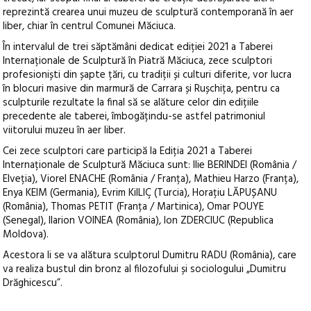
reprezintă crearea unui muzeu de sculptură contemporană în aer
liber, chiar în centrul Comunei Măciuca.
În intervalul de trei săptămâni dedicat ediției 2021 a Taberei
Internaționale de Sculptură în Piatră Măciuca, zece sculptori
profesioniști din șapte țări, cu tradiții și culturi diferite, vor lucra
în blocuri masive din marmură de Carrara și Rușchița, pentru ca
sculpturile rezultate la final să se alăture celor din edițiile
precedente ale taberei, îmbogățindu-se astfel patrimoniul
viitorului muzeu în aer liber.
Cei zece sculptori care participă la Ediția 2021 a Taberei
Internaționale de Sculptură Măciuca sunt: Ilie BERINDEI (România /
Elveția), Viorel ENACHE (România / Franța), Mathieu Harzo (Franța),
Enya KEIM (Germania), Evrim KiILIÇ (Turcia), Horațiu LĂPUȘANU
(România), Thomas PETIT (Franța / Martinica), Omar POUYE
(Senegal), Ilarion VOINEA (România), Ion ZDERCIUC (Republica
Moldova).
Acestora li se va alătura sculptorul Dumitru RADU (România), care
va realiza bustul din bronz al filozofului și sociologului „Dumitru
Drăghicescu”.