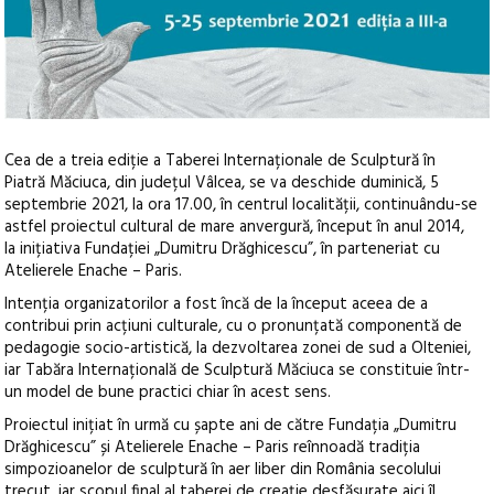
Cea de a treia ediție a Taberei Internaționale de Sculptură în
Piatră Măciuca, din județul Vâlcea, se va deschide duminică, 5
septembrie 2021, la ora 17.00, în centrul localității, continuându-se
astfel proiectul cultural de mare anvergură, început în anul 2014,
la inițiativa Fundației „Dumitru Drăghicescu”, în parteneriat cu
Atelierele Enache – Paris.
Intenția organizatorilor a fost încă de la început aceea de a
contribui prin acțiuni culturale, cu o pronunțată componentă de
pedagogie socio-artistică, la dezvoltarea zonei de sud a Olteniei,
iar Tabăra Internațională de Sculptură Măciuca se constituie într-
un model de bune practici chiar în acest sens.
Proiectul inițiat în urmă cu șapte ani de către Fundația „Dumitru
Drăghicescu” și Atelierele Enache – Paris reînnoadă tradiția
simpozioanelor de sculptură în aer liber din România secolului
trecut, iar scopul final al taberei de creație desfășurate aici îl