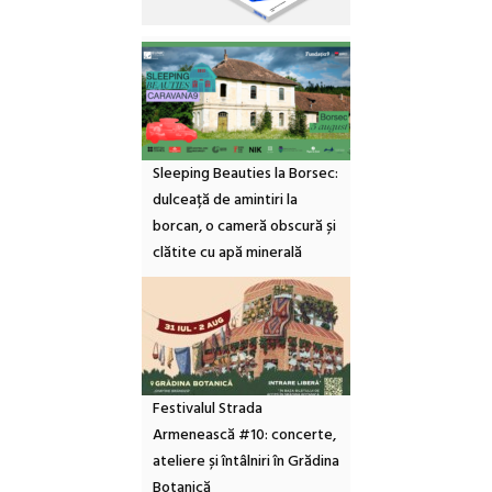
Sleeping Beauties la Borsec:
dulceață de amintiri la
borcan, o cameră obscură și
clătite cu apă minerală
Festivalul Strada
Armenească #10: concerte,
ateliere și întâlniri în Grădina
Botanică