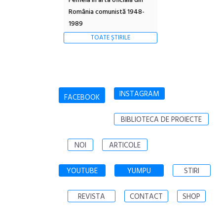
Femeia în arta oficială din
România comunistă 1948-
1989
TOATE ȘTIRILE
INSTAGRAM
FACEBOOK
BIBLIOTECA DE PROIECTE
NOI
ARTICOLE
YOUTUBE
YUMPU
STIRI
REVISTA
CONTACT
SHOP