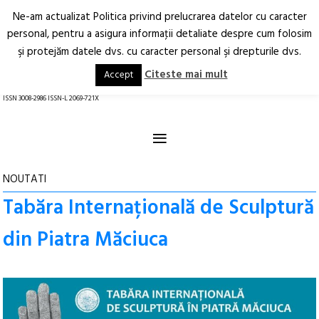
Ne-am actualizat Politica privind prelucrarea datelor cu caracter
Deschide
RO
EN
personal, pentru a asigura informaţii detaliate despre cum folosim
şi protejăm datele dvs. cu caracter personal şi drepturile dvs.
Arhitectură.
Oraș.
Societate.
Citeste mai mult
Accept
revistă online
ISSN 3008-2986 ISSN-L 2069-721X
≡
NOUTATI
Tabăra Internațională de Sculptură
din Piatra Măciuca