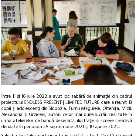
Între 11 și 16 iulie 2022 a avut loc tabără de animație din cadrul
proiectului ENDLESS PRESENT | LIMITED FUTURE care a reunit 13
copii și adolescenți din Slobozia, Turnu Măgurele, Oltenița, Mizil,
Alexandria și Urziceni, autorii celor mai bune lucrări realizate în
urma atelierelor de bandă desenată, ilustrație și scriere creativă
derulate în perioada 25 septembrie 2021 și 10 aprilie 2022.
Selecția lucrărilor participante în tabără a fost făcută de juriul