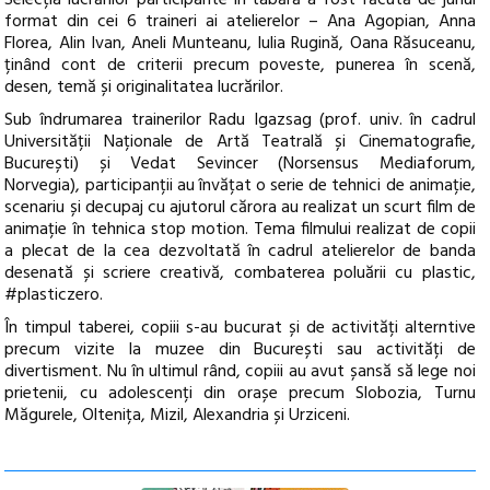
format din cei 6 traineri ai atelierelor – Ana Agopian, Anna
Florea, Alin Ivan, Aneli Munteanu, Iulia Rugină, Oana Răsuceanu,
ținând cont de criterii precum poveste, punerea în scenă,
desen, temă și originalitatea lucrărilor.
Sub îndrumarea trainerilor Radu Igazsag (
prof. univ. în cadrul
Universității Naționale de Artă Teatrală și Cinematografie,
București)
și Vedat Sevincer (Norsensus Mediaforum,
Norvegia), participanții au învățat o serie de tehnici de animație,
scenariu și decupaj cu ajutorul cărora au realizat un scurt film de
animație în tehnica stop motion. Tema filmului realizat de copii
a plecat
de la cea dezvoltată în cadrul atelierelor de banda
desenată și scriere creativă, combaterea poluării cu plastic,
#plasticzero.
În timpul taberei, copiii s-au bucurat și de activități alterntive
precum vizite la muzee din București sau activități de
divertisment. Nu în ultimul rând, copiii au avut șansă să lege noi
prietenii, cu adolescenți din orașe precum Slobozia, Turnu
Măgurele, Oltenița, Mizil, Alexandria și Urziceni.