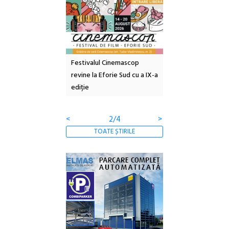
e artă urbană
Festivalul Cinemascop
Sleeping Beauties l
 NOW #5:
revine la Eforie Sud cu a IX-a
dulceață de amintiri
a libertății
ediție
borcan, o cameră ob
clătite cu apă miner
<
2/4
>
TOATE ȘTIRILE