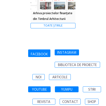
Arhiva proiectelor finanțate
din Timbrul Arhitecturii
TOATE ȘTIRILE
INSTAGRAM
FACEBOOK
BIBLIOTECA DE PROIECTE
NOI
ARTICOLE
YOUTUBE
YUMPU
STIRI
REVISTA
CONTACT
SHOP