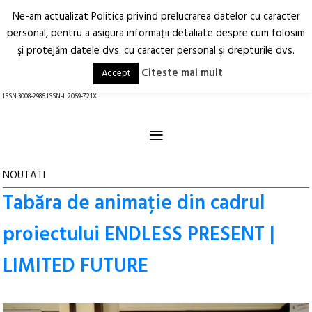
Ne-am actualizat Politica privind prelucrarea datelor cu caracter
Deschide
RO
EN
personal, pentru a asigura informaţii detaliate despre cum folosim
şi protejăm datele dvs. cu caracter personal şi drepturile dvs.
Arhitectură.
Oraș.
Societate.
Citeste mai mult
Accept
revistă online
ISSN 3008-2986 ISSN-L 2069-721X
≡
NOUTATI
Tabăra de animație din cadrul
proiectului ENDLESS PRESENT |
LIMITED FUTURE