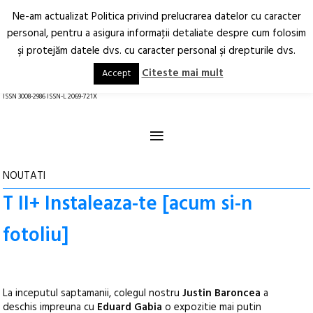
Ne-am actualizat Politica privind prelucrarea datelor cu caracter
Deschide
RO
EN
personal, pentru a asigura informaţii detaliate despre cum folosim
şi protejăm datele dvs. cu caracter personal şi drepturile dvs.
Arhitectură.
Oraș.
Societate.
Citeste mai mult
Accept
revistă online
ISSN 3008-2986 ISSN-L 2069-721X
≡
NOUTATI
T II+ Instaleaza-te [acum si-n
fotoliu]
La inceputul saptamanii, colegul nostru
Justin Baroncea
a
deschis impreuna cu
Eduard Gabia
o expozitie mai putin