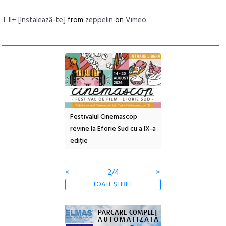
T II+ [Instalează-te]
from
zeppelin
on
Vimeo
.
e artă urbană
Festivalul Cinemascop
Sleeping Beauties l
 NOW #5:
revine la Eforie Sud cu a IX-a
dulceață de amintiri
a libertății
ediție
borcan, o cameră ob
clătite cu apă miner
<
2/4
>
TOATE ȘTIRILE