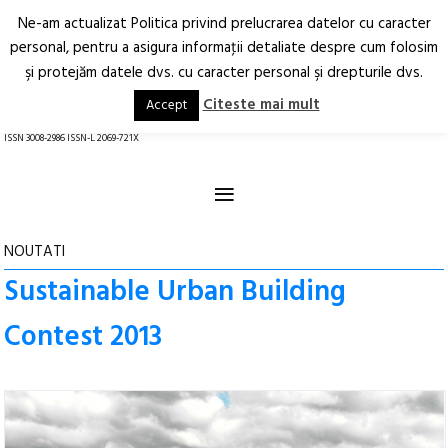
Ne-am actualizat Politica privind prelucrarea datelor cu caracter
Deschide
RO
EN
personal, pentru a asigura informaţii detaliate despre cum folosim
şi protejăm datele dvs. cu caracter personal şi drepturile dvs.
Arhitectură.
Oraș.
Societate.
Citeste mai mult
Accept
revistă online
ISSN 3008-2986 ISSN-L 2069-721X
≡
NOUTATI
Sustainable Urban Building
Contest 2013