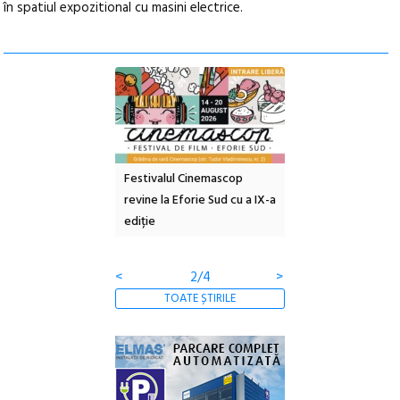
în spatiul expozitional cu masini electrice.
e artă urbană
Festivalul Cinemascop
Sleeping Beauties l
 NOW #5:
revine la Eforie Sud cu a IX-a
dulceață de amintiri
a libertății
ediție
borcan, o cameră ob
clătite cu apă miner
<
2/4
>
TOATE ȘTIRILE