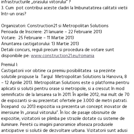
infrastructurile „orasului viitorului” ?
3. Cum pot contribui aceste cladiri la îmbunatatirea calitatii vietii
într-un oras?
Organizatori: Construction21 si Metropolitan Solutions
Perioada de înscriere: 21 Ianuarie – 22 Februarie 2013
Votare: 25 Februarie – 11 Martie 2013
Anuntarea castigatorului: 13 Martie 2013
Detalii concurs, reguli precum si procedura de votare sunt
disponibile pe:
www.construction21.eu/romania
Premiul I:
Castigatorii vor obtine ca premiu posibilitatea sa prezinte
solutiile propuse la Targul Metropolitan Solutions la Hanovra, 8
– 12 Aprilie 2013. Metropolitan Solutions este o platforma pentru
aplicatii si solutii pentru orase si metropole, si a crescut în mod
semnificativ de la lansarea sa în 2011. În aprilie 2012, mai mult de 70
de expozanti si-au prezentat ofertele pe 3.000 de metri patrati.
Începand cu 2013 expozitia va prezenta un concept inovator de
imersiune în „orasul viitorului”. În loc de pasaje obisnuite de
expozitie, vizitatorii se plimba pe strazile dotate cu sisteme de
iluminare. Peretii cu imagini panoramice afiseaza produsele
anticipative si solutii de dezvoltare urbana. Vizitatorii sunt adusi