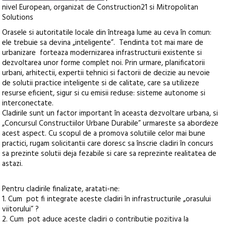
nivel European, organizat de Construction21 si Mitropolitan
Solutions
Orasele si autoritatile locale din întreaga lume au ceva în comun:
ele trebuie sa devina „inteligente”. Tendinta tot mai mare de
urbanizare forteaza modernizarea infrastructurii existente si
dezvoltarea unor forme complet noi. Prin urmare, planificatorii
urbani, arhitectii, expertii tehnici si factorii de decizie au nevoie
de solutii practice inteligente si de calitate, care sa utilizeze
resurse eficient, sigur si cu emisii reduse: sisteme autonome si
interconectate.
Cladirile sunt un factor important în aceasta dezvoltare urbana, si
„Concursul Constructiilor Urbane Durabile” urmareste sa abordeze
acest aspect. Cu scopul de a promova solutiile celor mai bune
practici, rugam solicitantii care doresc sa înscrie cladiri în concurs
sa prezinte solutii deja fezabile si care sa reprezinte realitatea de
astazi.
Pentru cladirile finalizate, aratati-ne:
1. Cum pot fi integrate aceste cladiri în infrastructurile „orasului
viitorului” ?
2. Cum pot aduce aceste cladiri o contributie pozitiva la