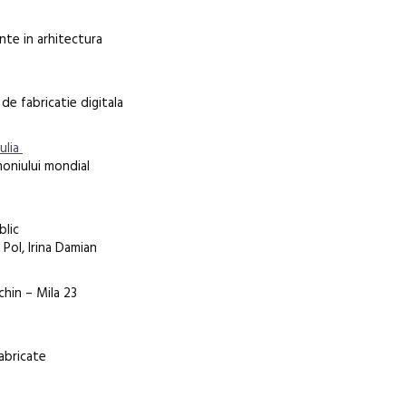
nte in arhitectura
e fabricatie digitala
Iulia
oniului mondial
blic
Pol, Irina Damian
chin – Mila 23
abricate