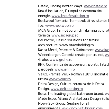
Hafele, Finding Better Ways.
www.hafele.ro
Knauf Insulation, E timpul sa economisim
energie,
www.knaufinsulation.ro
Rockwool Romania, Termoizolatii rezistente 
foc.
www.rockwool.ro
MCA Grup, TermoStoruri din aluminiu cu pro
termica.
www.mcagrup.ro
Bel Profile, Classic solutions for future
architecture. www.bravoholding.ro
Kasta Metal, Relaxare & Rafinament
www.kas
Wienerberger, Caramizi create pentru noi,
ww
Grohe,
www.grohe.ro
RIFF, Conferinta de acoperisuri, izolatii, fatad
pardoseli.
www.ieriff.ro
Velux, Premiile Velux Romania 2010, Inclinatie
lumina
www.velux.ro
Delta Design, Cultura ceramica de la Delta
Design,
www.deltadesign.ro
Roca, The leading global bathroom brand,
ww
Made Expo, Milano Architettura Design Ediliz
Nowy Styl Group, Seating for all
environments:
www.nowystylgroup.com