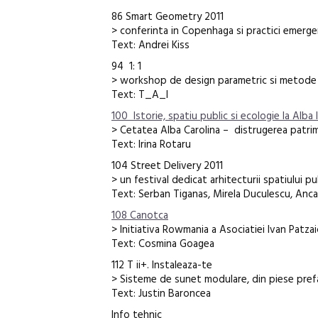
86 Smart Geometry 2011
> conferinta in Copenhaga si practici emerge
Text: Andrei Kiss
94 1: 1
> workshop de design parametric si metode d
Text: T_A_I
100 Istorie, spatiu public si ecologie la Alba 
> Cetatea Alba Carolina – distrugerea patrim
Text: Irina Rotaru
104 Street Delivery 2011
> un festival dedicat arhitecturii spatiului pu
Text: Serban Tiganas, Mirela Duculescu, Anca 
108 Canotca
> Initiativa Rowmania a Asociatiei Ivan Patzai
Text: Cosmina Goagea
112 T ii+. Instaleaza-te
> Sisteme de sunet modulare, din piese pref
Text: Justin Baroncea
Info tehnic