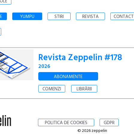
OLE
E
YUMPU
STIRI
REVISTA
CONTACT
Revista Zeppelin #178
2026
ABONAMENTE
COMENZI
LIBRĂRII
POLITICA DE COOKIES
GDPR
© 2026 zeppelin