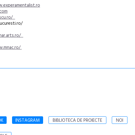
.experamentalist.ro
.com
scu.ro/
ucuresti.ro/
ar.arts.ro/
.mnac.ro/
OK
INSTAGRAM
BIBLIOTECA DE PROIECTE
NOI