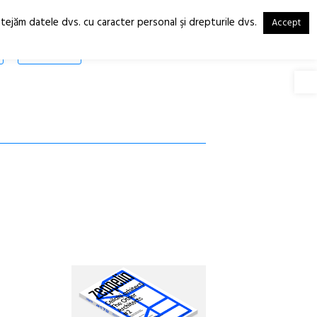
otejăm datele dvs. cu caracter personal şi drepturile dvs.
Accept
RO
EN
SHOP
Deschide