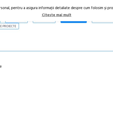
rsonal, pentru a asigura informaţii detaliate despre cum folosim şi pr
Citeste mai mult
ARTICOLE
STIRI
REVISTA PRINT
CONTACT
E PROIECTE
le