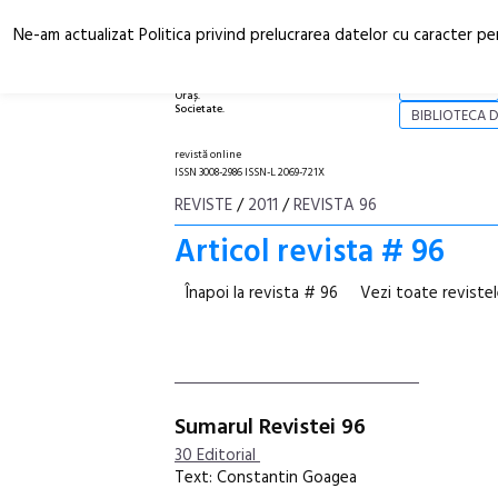
Ne-am actualizat Politica privind prelucrarea datelor cu caracter pe
Arhitectură.
NOI
Oraș.
Societate.
BIBLIOTECA D
revistă online
ISSN 3008-2986 ISSN-L 2069-721X
REVISTE
/
2011
/
REVISTA 96
Articol revista # 96
Înapoi la revista # 96
Vezi toate reviste
Sumarul Revistei 96
30 Editorial
Text: Constantin Goagea