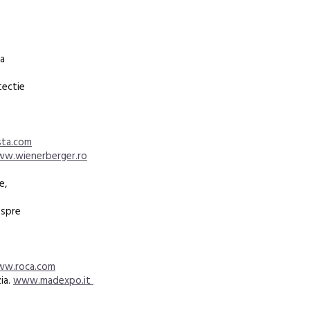
la
tectie
ta.com
w.wienerberger.ro
e,
 spre
w.roca.com
ia.
www.madexpo.it